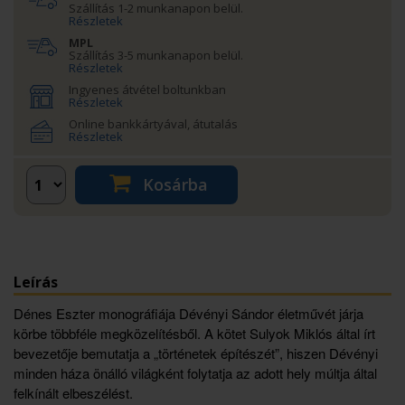
Szállítás 1-2 munkanapon belül.
Részletek
MPL
Szállítás 3-5 munkanapon belül.
Részletek
Ingyenes átvétel boltunkban
Részletek
Online bankkártyával, átutalás
Részletek
Kosárba
Leírás
Dénes Eszter monográfiája Dévényi Sándor életművét járja
körbe többféle megközelítésből. A kötet Sulyok Miklós által írt
bevezetője bemutatja a „történetek építészét”, hiszen Dévényi
minden háza önálló világként folytatja az adott hely múltja által
felkínált elbeszélést.