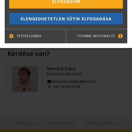
ELFOGADOM
Oldalak száma:
256
Kiadó:
MMA Kiadó
Kiadás éve:
2019
ELENGEDHETETLEN SÜTIK ELFOGADÁSA
Könyv nyelve:
magyar
Kötészet:
flexibilis tábla
TESTRESZABÁS
TOVÁBBI INFORMÁCIÓ
Kérdése van?
Bernáth Klára
Könyvesboltvezető
konyvrendeles@terc.hu
+36 70 670 5194
KAPCSOLAT
ONLINE SHOP
RENDEZVÉNYEK