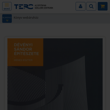
MENÜ
Könyv webáruház
ALMENÜ