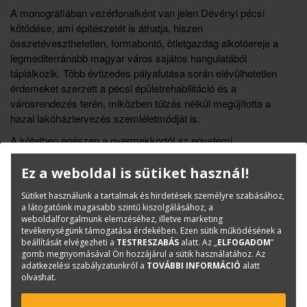
A monográfiában vezérfonalként van jelen Dévényi pécsi
kötődése, ami építészetét is áthatja, hiszen
összetéveszthetetlen, formabontó, ötletgazdag alkotóereje a
legmediterránabb magyar város sajátos hangulatából
táplálkozik. Több évtizedes pályafutása során elévülhetetlen
érdemeket szerzett a pécsi épületrehabilitáció és a
városrendezés terén, miközben túlzás nélkül megújította a
hazai lakóháztervezés szemléletmódját is.
A kötetben egészen a gyermekkortól az egyetemi
tanulmányokon, a jelentős térrendezési feladatokon át a
megvalósulatlan tervekig kapunk átfogó képet a pálya ívéről,
Ez a weboldal is sütiket használ!
amit bőséges képi és rajzi anyag, valamint a szerző saját
Sütiket használunk a tartalmak és hirdetések személyre szabásához,
gondolatai tesznek még plasztikusabbá.
a látogatóink magasabb szintű kiszolgálásához, a
weboldalforgalmunk elemzéséhez, illetve marketing
tevékenységünk támogatása érdekében. Ezen sütik működésének a
Könyvinfó
beállítását elvégezheti a
TESTRESZABÁS
alatt. Az „
ELFOGADOM
”
gomb megnyomásával Ön hozzájárul a sütik használatához. Az
Kategóriák
Kortárs építészet
adatkezelési szabályzatunkról a
TOVÁBBI INFORMÁCIÓ
alatt
ISBN:
9786155869655
olvashat.
Méret:
230x275 mm