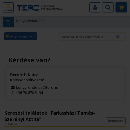
MENÜ
Könyv webáruház
ALMENÜ
Könyv kategóriák
Kérdése van?
Bernáth Klára
Könyvesboltvezető
konyvrendeles@terc.hu
+36 70 670 5194
Keresési találatok "Farkasházi Tamás-
Szerényi Attila"
Rendezés
- 1 találat