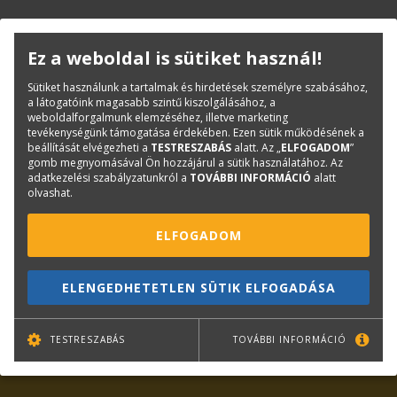
KAPCSOLAT
ONLINE SHOP
RENDEZVÉNYEK
Ez a weboldal is sütiket használ!
Sütiket használunk a tartalmak és hirdetések személyre szabásához,
a látogatóink magasabb szintű kiszolgálásához, a
Hírlevél feliratkozás
weboldalforgalmunk elemzéséhez, illetve marketing
tevékenységünk támogatása érdekében. Ezen sütik működésének a
beállítását elvégezheti a
TESTRESZABÁS
alatt. Az „
ELFOGADOM
”
gomb megnyomásával Ön hozzájárul a sütik használatához. Az
adatkezelési szabályzatunkról a
TOVÁBBI INFORMÁCIÓ
alatt
olvashat.
ELFOGADOM
TOVÁBB
ELENGEDHETETLEN SÜTIK ELFOGADÁSA
Leiratkozás
TESTRESZABÁS
TOVÁBBI INFORMÁCIÓ
Kiemelt tartalmak