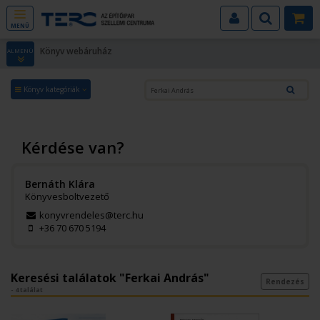
MENÜ
Könyv webáruház
ALMENÜ
Könyv kategóriák
Kérdése van?
Bernáth Klára
Könyvesboltvezető
konyvrendeles@terc.hu
+36 70 670 5194
Keresési találatok "Ferkai András"
Rendezés
- 4 találat