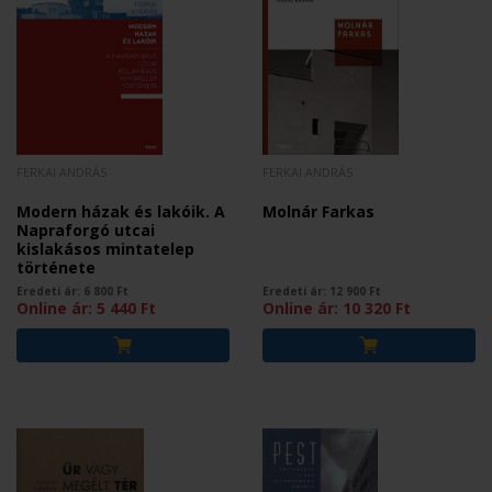
FERKAI ANDRÁS
FERKAI ANDRÁS
Modern házak és lakóik. A
Molnár Farkas
Napraforgó utcai
kislakásos mintatelep
története
Eredeti ár:
6 800
Ft
Eredeti ár:
12 900
Ft
Online ár:
5 440
Ft
Online ár:
10 320
Ft