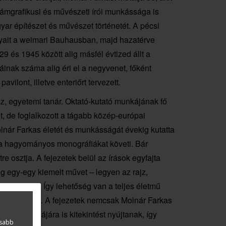
klámgrafikusi és művészeti írói munkássága is
ar építészet és művészet történetét. A pécsi
yait a weimari Bauhausban, majd hazatérve
9 és 1945 között alig másfél évtized állt a
inak száma alig éri el a negyvenet, főként
avilont, illetve enteriőrt tervezett.
sz, egyetemi tanár. Oktató-kutató munkájának fő
t, de foglalkozott a tágabb közép-európai
lnár Farkas életét és munkásságát évekig kutatta
 a hagyományos monográfiákat követi. Bár
e osztja. A fejezetek belül az írások egyfajta
g egy-egy kiemelt művet – legyen az rajz,
sszé követ. Így lehetőség van a teljes életmű
 vizsgálatára. A fejezetek nemcsak Molnár Farkas
eti szcénájára is kitekintést nyújtanak, így
asabb