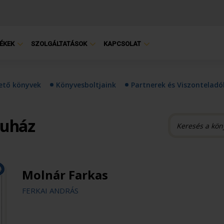
ÉKEK
SZOLGÁLTATÁSOK
KAPCSOLAT
hető könyvek
Könyvesboltjaink
Partnerek és Viszonteladó
ruház
Molnár Farkas
FERKAI ANDRÁS