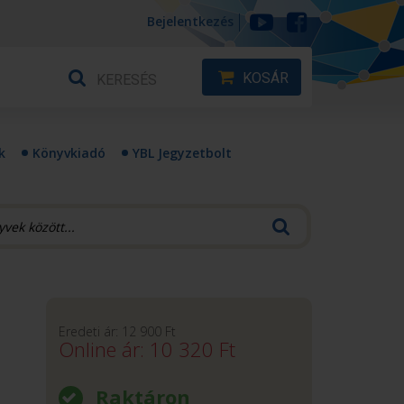
Bejelentkezés
KOSÁR
k
Könyvkiadó
YBL Jegyzetbolt
Eredeti ár:
12 900
Ft
Online ár:
10 320
Ft
Raktáron