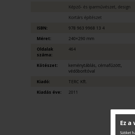
Képző- és iparművészet, design
Kortárs építészet
ISBN:
978 963 9968 13 4
Méret:
240×290 mm
Oldalak
464
száma:
Kötészet:
keménytáblás, cérnafűzött,
védőborítóval
Kiadó:
TERC Kft.
Kiadás éve:
2011
Ez a
Sütiket 