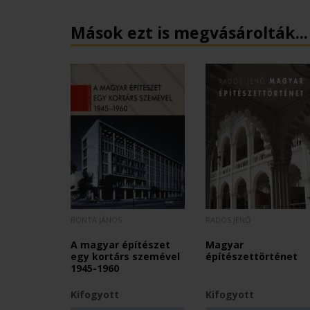
Mások ezt is megvásárolták...
BONTA JÁNOS
RADOS JENŐ
A magyar építészet
Magyar
egy kortárs szemével
építészettörténet
1945-1960
Kifogyott
Kifogyott