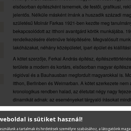
elsősorban építészként ismernek, de festői, grafikusi, re
jelentős. Nélküle másként írnánk a huszadik századi magy
születésű Molnár Farkas 1921-ben kezdte meg tanulmán
bekapcsolódott az itthoni avantgárd körök munkájába. 192
rendelkezésére életműve felépítésére. Megvalósult munká
lakóházakat, néhány középületet, ipari épület és kiállítási p
A kötet szerzője, Ferkai András építész, építészettörténé
területe a modern és kortárs, elsősorban magyar építésze
régióval és a Bauhausban megfordult magyarokkal is. Mo
itthon, Berlinben és Weimarban. A kötet szerkezete nem
kronologikus rendben halad, az életutat négy nagy fejezetr
dinamikát adnak: az eseményeket tárgyaló írásokat mindi
festmény, könyvborító, terv vagy megépült ház – elemző e
végigjárása mellett „mélyásásra", a részletek alaposabb
 weboldal is sütiket használ!
szakmai pályát értelmezik, hanem a kor nemzetközi művész
használunk a tartalmak és hirdetések személyre szabásához, a látogatóink mag