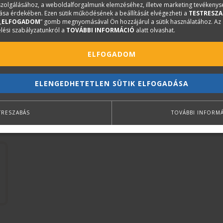
tágabb összefüggésekre is rávilágít.
iszolgálásához, a weboldalforgalmunk elemzéséhez, illetve marketing tevékeny
sa érdekében. Ezen sütik működésének a beállítását elvégezheti a
TESTRESZA
A könyv olyan hiánypótló nagymonográfia, amely a hosszú
„
ELFOGADOM
” gomb megnyomásával Ön hozzájárul a sütik használatához. Az
lési szabályzatunkról a
TOVÁBBI INFORMÁCIÓ
alatt olvashat.
teljes oeuvre-katalógust, Molnár fontosabb írásaiból egy
a kor építészetét értelmező esszéfüzért. Nem szűk szakm
ELFOGADOM
benne, helyet kap a könyvben Molnár festői, grafikai, alk
évek legjelentősebb monográfiái közé tartozik, aminek m
ELENGEDHETETLEN SÜTIK ELFOGADÁSA
elkötelezett értelmiségi könyvespolcán lenne a helye.
TRESZABÁS
TOVÁBBI INFORM