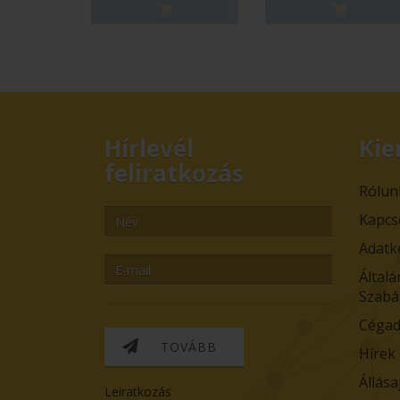
Hírlevél
Kie
feliratkozás
Rólun
Kapcs
Adatk
Általá
Szabá
Cégad
TOVÁBB
Hírek
Állása
Leiratkozás