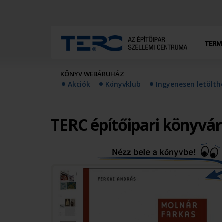
TERM
KÖNYV WEBÁRUHÁZ
Akciók
Könyvklub
Ingyenesen letölt
TERC építőipari könyvá