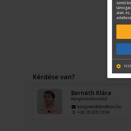
szintű k
támogatá
alatt. Az 
adatkeze
TES
Kérdése van?
Bernáth Klára
Könyvesboltvezető
konyvrendeles@terc.hu
+36 70 670 5194