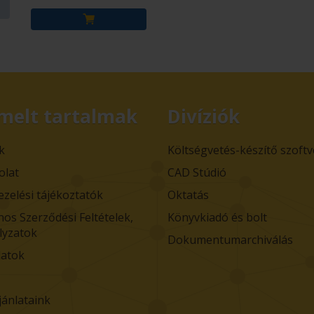
melt tartalmak
Divíziók
k
Költségvetés-készítő szoft
olat
CAD Stúdió
ezelési tájékoztatók
Oktatás
nos Szerződési Feltételek,
Könyvkiadó és bolt
lyzatok
Dokumentumarchiválás
atok
jánlataink