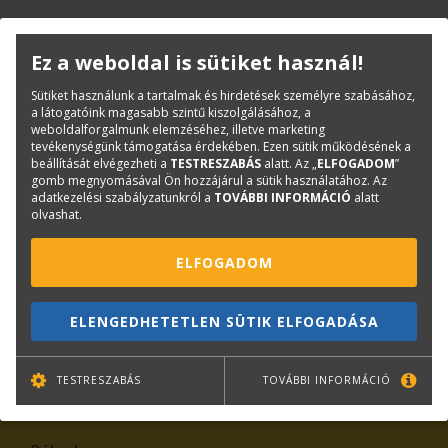
KAPCSOLAT
ONLINE SHOP
RENDEZVÉNYEK
Ez a weboldal is sütiket használ!
Sütiket használunk a tartalmak és hirdetések személyre szabásához,
Hírlevél feliratkozás
a látogatóink magasabb szintű kiszolgálásához, a
weboldalforgalmunk elemzéséhez, illetve marketing
tevékenységünk támogatása érdekében. Ezen sütik működésének a
beállítását elvégezheti a
TESTRESZABÁS
alatt. Az „
ELFOGADOM
”
gomb megnyomásával Ön hozzájárul a sütik használatához. Az
adatkezelési szabályzatunkról a
TOVÁBBI INFORMÁCIÓ
alatt
olvashat.
ELFOGADOM
TOVÁBB
ELENGEDHETETLEN SÜTIK ELFOGADÁSA
Leiratkozás
TESTRESZABÁS
TOVÁBBI INFORMÁCIÓ
Kiemelt tartalmak