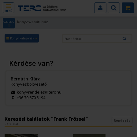
MENÜ
Könyv webáruház
ALMENÜ
Könyv kategóriák
Kérdése van?
Bernáth Klára
Könyvesboltvezető
konyvrendeles@terc.hu
+36 70 670 5194
Keresési találatok "Frank Frössel"
Rendezés
- 2 találat