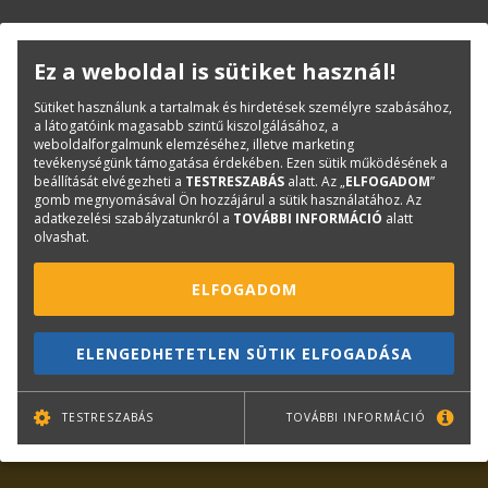
KAPCSOLAT
ONLINE SHOP
RENDEZVÉNYEK
Ez a weboldal is sütiket használ!
Sütiket használunk a tartalmak és hirdetések személyre szabásához,
a látogatóink magasabb szintű kiszolgálásához, a
Hírlevél feliratkozás
weboldalforgalmunk elemzéséhez, illetve marketing
tevékenységünk támogatása érdekében. Ezen sütik működésének a
beállítását elvégezheti a
TESTRESZABÁS
alatt. Az „
ELFOGADOM
”
gomb megnyomásával Ön hozzájárul a sütik használatához. Az
adatkezelési szabályzatunkról a
TOVÁBBI INFORMÁCIÓ
alatt
olvashat.
ELFOGADOM
TOVÁBB
ELENGEDHETETLEN SÜTIK ELFOGADÁSA
Leiratkozás
TESTRESZABÁS
TOVÁBBI INFORMÁCIÓ
Kiemelt tartalmak