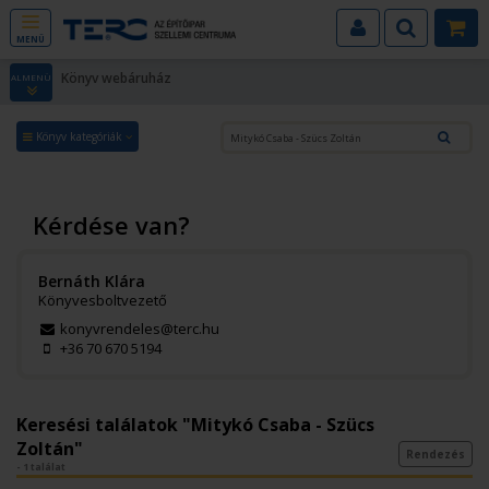
MENÜ
Könyv webáruház
ALMENÜ
Könyv kategóriák
Kérdése van?
Bernáth Klára
Könyvesboltvezető
konyvrendeles@terc.hu
+36 70 670 5194
Keresési találatok "Mitykó Csaba - Szücs
Zoltán"
Rendezés
- 1 találat