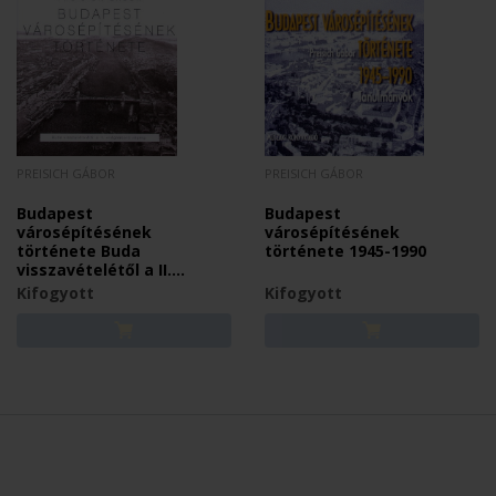
PREISICH GÁBOR
PREISICH GÁBOR
Budapest
Budapest
városépítésének
városépítésének
története Buda
története 1945-1990
visszavételétől a II.
világháború végéig
Kifogyott
Kifogyott