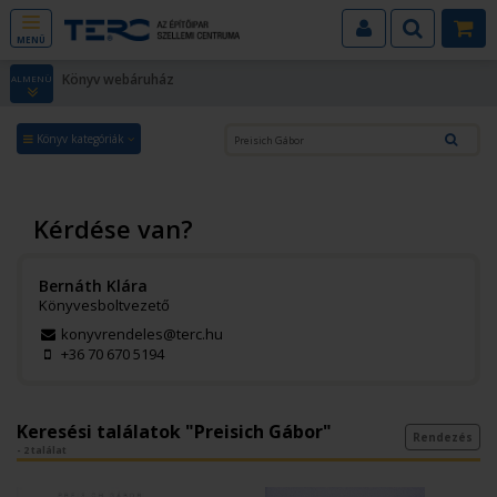
MENÜ
Könyv webáruház
ALMENÜ
Könyv kategóriák
Kérdése van?
Bernáth Klára
Könyvesboltvezető
konyvrendeles@terc.hu
+36 70 670 5194
Keresési találatok "Preisich Gábor"
Rendezés
- 2 találat