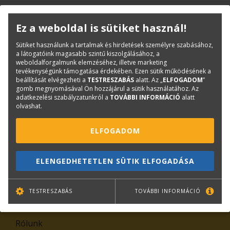
KAPCSOLAT
ONLINE SHOP
RENDEZVÉNYEK
Ez a weboldal is sütiket használ!
Sütiket használunk a tartalmak és hirdetések személyre szabásához,
Hírlevél feliratkozás
a látogatóink magasabb szintű kiszolgálásához, a
weboldalforgalmunk elemzéséhez, illetve marketing
tevékenységünk támogatása érdekében. Ezen sütik működésének a
beállítását elvégezheti a
TESTRESZABÁS
alatt. Az „
ELFOGADOM
”
gomb megnyomásával Ön hozzájárul a sütik használatához. Az
adatkezelési szabályzatunkról a
TOVÁBBI INFORMÁCIÓ
alatt
olvashat.
ELFOGADOM
TOVÁBB
ELENGEDHETETLEN SÜTIK ELFOGADÁSA
Leiratkozás
TESTRESZABÁS
TOVÁBBI INFORMÁCIÓ
Kiemelt tartalmak
Rólunk