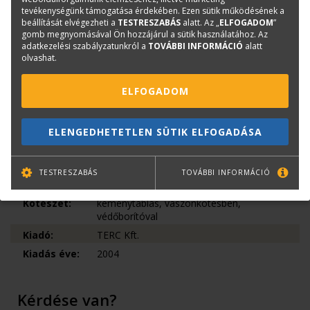
városlakónak, aki Budapest jelenének jobb megértéséhez
tevékenységünk támogatása érdekében. Ezen sütik működésének a
annak múltját is meg akarja ismerni.
beállítását elvégezheti a
TESTRESZABÁS
alatt. Az „
ELFOGADOM
”
gomb megnyomásával Ön hozzájárul a sütik használatához. Az
adatkezelési szabályzatunkról a
TOVÁBBI INFORMÁCIÓ
alatt
Könyvinfó
olvashat.
Kategóriák
Saját kiadású könyvek
ELFOGADOM
Építészettörténet
Urbanisztika
ELENGEDHETETLEN SÜTIK ELFOGADÁSA
ISBN:
963 9535 05 2
Méret:
238×218 mm
Oldalak
380
TESTRESZABÁS
TOVÁBBI INFORMÁCIÓ
száma:
Kötészet:
keménytáblás, vászonkötésben,
védőborítóval
Kiadó:
TERC Kft.
Kiadás éve:
2004
Kérdése van?