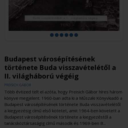
Budapest városépítésének
története Buda visszavételétől a
II. világháború végéig
PREISICH GÁBOR
Több évtized telt el azóta, hogy Preisich Gábor híres három
könyve megjelent. 1960-ban adta ki a Műszaki Könyvkiadó a
Budapest városépítésének története Buda visszavételétől
a kiegyezésig című első kötetet, amit 1964-ben követett a
Budapest városépítésének története a kiegyezéstől a
tanácsköztársaságig című második és 1969-ben B...