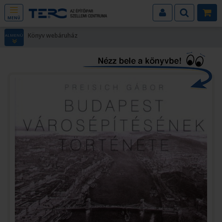
MENÜ
Könyv webáruház
ALMENÜ