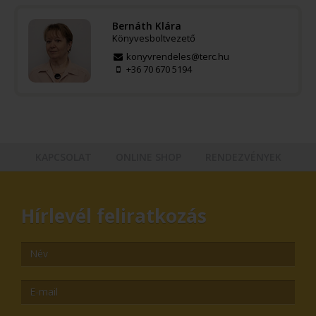
Bernáth Klára
Könyvesboltvezető
konyvrendeles@terc.hu
+36 70 670 5194
KAPCSOLAT
ONLINE SHOP
RENDEZVÉNYEK
Hírlevél feliratkozás