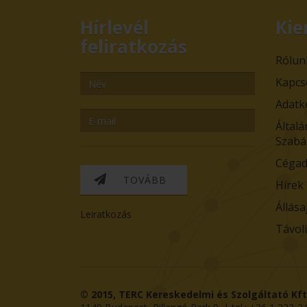
Hírlevél
Kie
feliratkozás
Rólun
Kapcs
Adatk
Általá
Szabá
Cégad
TOVÁBB
Hírek
Állása
Leiratkozás
Távol
© 2015,
TERC Kereskedelmi és Szolgáltató Kft