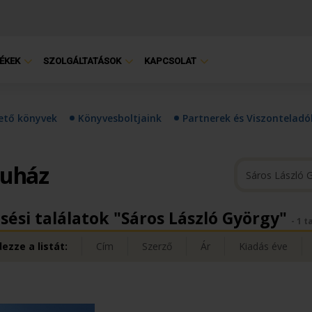
ÉKEK
SZOLGÁLTATÁSOK
KAPCSOLAT
hető könyvek
Könyvesboltjaink
Partnerek és Viszonteladó
ruház
sési találatok "Sáros László György"
- 1 t
ezze a listát:
Cím
Szerző
Ár
Kiadás éve