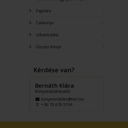
Papíráru
Tankönyv
Urbanisztika
Összes könyv
Kérdése van?
Bernáth Klára
Könyvesboltvezető
konyvrendeles@terc.hu
+36 70 670 5194