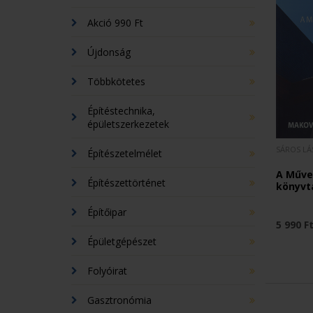
Akció 990 Ft
Újdonság
Többkötetes
Építéstechnika,
épületszerkezetek
SÁROS L
Építészetelmélet
A Műve
Építészettörténet
könyvt
Építőipar
5 990 F
Épületgépészet
Folyóirat
Gasztronómia