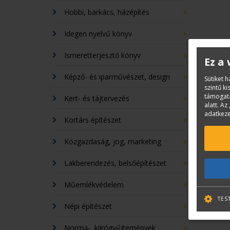
Hobbi, barkács, házépítés
Idegen nyelvű könyv
Ismeretterjesztő könyv
Ez a
Képző- és iparművészet, design
Sütiket 
szintű k
támogatá
Kert- és tájtervezés
alatt. Az 
adatkeze
Kortárs építészet
Közgazdaság, jog, marketing
Lakberendezés, belsőépítészet
Műemlékvédelem
TES
Népi építészet
Norma-, kiírógyűjtemények