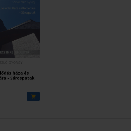
ÁSZLÓ GYÖRGY
lődés háza és
ára - Sárospatak
t