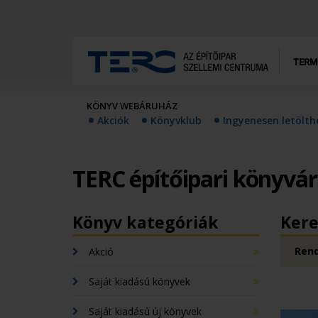
TERM
KÖNYV WEBÁRUHÁZ
Akciók
Könyvklub
Ingyenesen letölt
TERC építőipari könyvá
Könyv kategóriák
Kere
Rend
Akció
Saját kiadású könyvek
Saját kiadású új könyvek