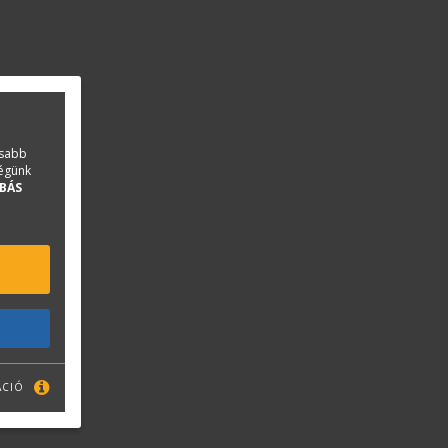
asabb
ségünk
BÁS
ÁCIÓ