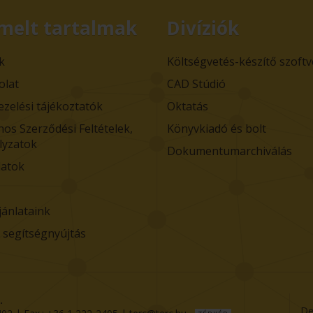
melt tartalmak
Divíziók
k
Költségvetés-készítő szoft
olat
CAD Stúdió
ezelési tájékoztatók
Oktatás
nos Szerződési Feltételek,
Könyvkiadó és bolt
lyzatok
Dokumentumarchiválás
atok
jánlataink
i segítségnyújtás
.
De