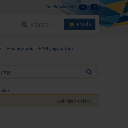
Bejelentkezés
KOSÁR
k
Könyvkiadó
YBL Jegyzetbolt
alálat
Csak raktáron lévő