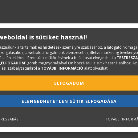
 weboldal is sütiket használ!
használunk a tartalmak és hirdetések személyre szabásához, a látogatóink mag
iszolgálásához, a weboldalforgalmunk elemzéséhez, illetve marketing tevékeny
sa érdekében. Ezen sütik működésének a beállítását elvégezheti a
TESTRESZA
„
ELFOGADOM
” gomb megnyomásával Ön hozzájárul a sütik használatához. Az
lési szabályzatunkról a
TOVÁBBI INFORMÁCIÓ
alatt olvashat.
ELFOGADOM
ELENGEDHETETLEN SÜTIK ELFOGADÁSA
TRESZABÁS
TOVÁBBI INFORM