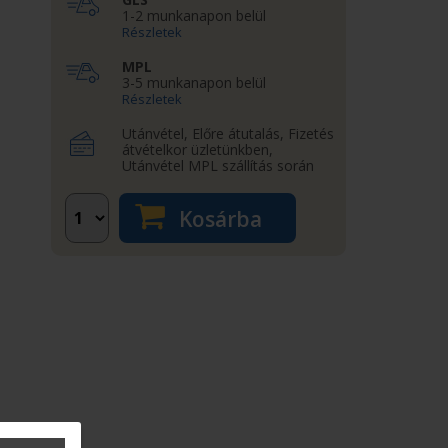
1-2 munkanapon belül
Részletek
MPL
3-5 munkanapon belül
Részletek
Utánvétel, Előre átutalás, Fizetés
átvételkor üzletünkben,
Utánvétel MPL szállítás során
Kosárba