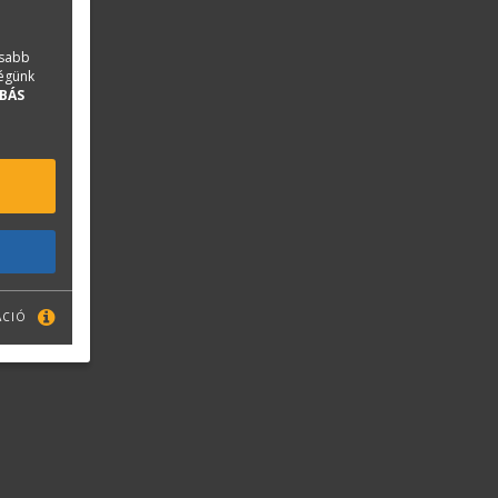
asabb
ségünk
BÁS
ÁCIÓ