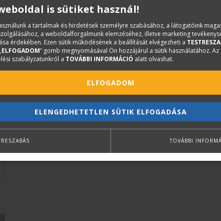
 weboldal is sütiket használ!
használunk a tartalmak és hirdetések személyre szabásához, a látogatóink mag
iszolgálásához, a weboldalforgalmunk elemzéséhez, illetve marketing tevékeny
sa érdekében. Ezen sütik működésének a beállítását elvégezheti a
TESTRESZA
„
ELFOGADOM
” gomb megnyomásával Ön hozzájárul a sütik használatához. Az
lési szabályzatunkról a
TOVÁBBI INFORMÁCIÓ
alatt olvashat.
ELFOGADOM
ELENGEDHETETLEN SÜTIK ELFOGADÁSA
TRESZABÁS
TOVÁBBI INFORM