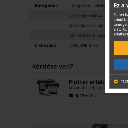
Ez a
Kategóriák
Tintapatron, kellékanyag
Sütiket 
Csomagajánlatok
szintű k
támogatá
Mérnöki, CAD papírok
alatt. Az 
adatkeze
50 méteres, 80 grammos
Cikkszám:
CAD_SUP-0495
Kérdése van?
Plotter értékesítés
TES
Központi elérhetőségek
lfp@terc.hu