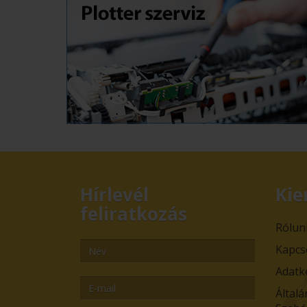
Hírlevél
Kie
feliratkozás
Rólun
Kapcs
Adatk
Általá