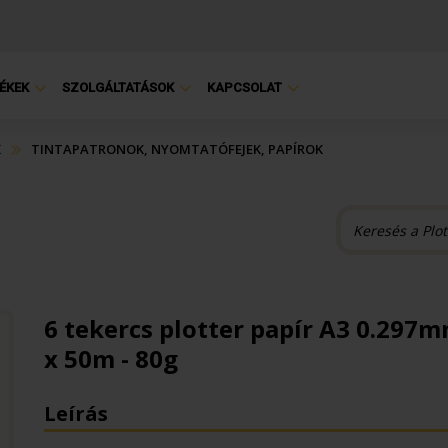
ÉKEK
SZOLGÁLTATÁSOK
KAPCSOLAT
K
TINTAPATRONOK, NYOMTATÓFEJEK, PAPÍROK
6 tekercs plotter papír A3 0.297
x 50m - 80g
Leírás