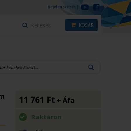
Bejelentkezés
KOSÁR
mm
11 761
Ft
+ Áfa
Raktáron
GLS