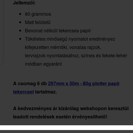
Jellemzői:
80 grammos
Matt felületű
Bevonat nélküli tekercses papír
Tökéletes minőségű nyomatot eredményez
kifejezetten mérnöki, vonalas rajzok,
tervrajzok nyomtatásához, színes és fekete-fehér
módban egyaránt
A csomag 6 db
297mm x 50m - 80g plotter papír
tekercset
tartalmaz.
A kedvezményes ár kizárólag webshopon keresztül
leadott rendelések esetén érvényesíthető!