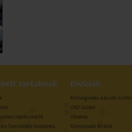
melt tartalmak
Divíziók
k
Költségvetés-készítő szoft
olat
CAD Stúdió
ezelési tájékoztatók
Oktatás
nos Szerződési Feltételek,
Könyvkiadó és bolt