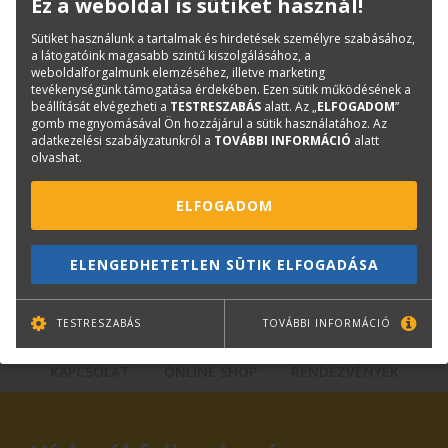
Termékinfó
Ez a weboldal is sütiket használ!
Kategóriák
Mérnöki, CAD papírok
Sütiket használunk a tartalmak és hirdetések személyre szabásához,
a látogatóink magasabb szintű kiszolgálásához, a
50 méteres, 80 grammos
weboldalforgalmunk elemzéséhez, illetve marketing
Cikkszám:
CAD_SUP-0007
tevékenységünk támogatása érdekében. Ezen sütik működésének a
beállítását elvégezheti a
TESTRESZABÁS
alatt. Az „
ELFOGADOM
”
Márka:
TERC
gomb megnyomásával Ön hozzájárul a sütik használatához. Az
adatkezelési szabályzatunkról a
TOVÁBBI INFORMÁCIÓ
alatt
olvashat.
Kérdése van?
ELFOGADOM
Plotter értékesítés
Központi elérhetőségek
ELENGEDHETETLEN SÜTIK ELFOGADÁSA
lfp@terc.hu
TESTRESZABÁS
TOVÁBBI INFORMÁCIÓ
KAPCSOLAT
ONLINE SHOP
RENDEZVÉNYEK