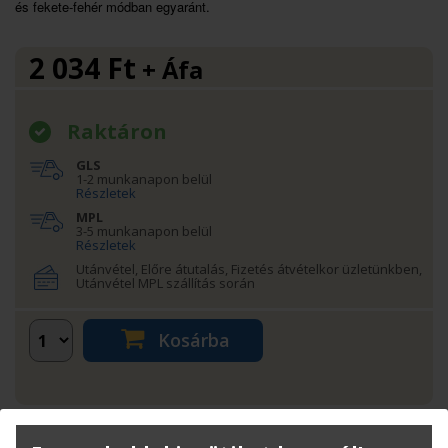
és fekete-fehér módban egyaránt.
2 034
Ft
+ Áfa
Raktáron
GLS
1-2 munkanapon belül
Részletek
MPL
3-5 munkanapon belül
Részletek
Utánvétel, Előre átutalás, Fizetés átvételkor üzletünkben,
Utánvétel MPL szállítás során
Kosárba