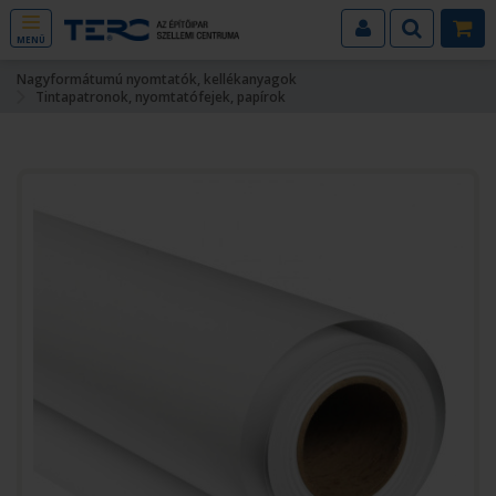
MENÜ
Nagyformátumú nyomtatók, kellékanyagok
Tintapatronok, nyomtatófejek, papírok