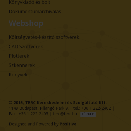
Könyvkiadó és bolt
Dokumentumarchiválás
Webshop
Költségvetés-készítő szoftverek
CAD Szoftverek
Plotterek
Szkennerek
Könyvek
© 2015,
TERC Kereskedelmi és Szolgáltató Kft.
1149
Budapest
,
Pillangó Park 9
. | tel.:
+36 1 222-2402
|
Fax.:
+36 1 222-2405
|
terc@terc.hu
TÉRKÉP
Designed and Powered by
Positive