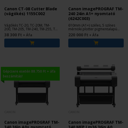
Canon CT-08 Cutter Blade
Canon imagePROGRAF TM-
(vágókés) 1155C002
240 24in A1+ nyomtató
(6242C003)
Vágókés TC-20, TC-20M, TM-
610mm (A1+) széles, 5 színes
200, TM-205, TM-240, TM-255, TM-
mérnöki plotter pigmentalapú
300, TM-305, TM-340, TM-350, TM-
tintával
38 300 Ft
220 000 Ft
+ Áfa
+ Áfa
355 nyomtatókhoz.
Gépcsere esetén 88.750 Ft + áfa
beszámítás!
CANON
CANON
Canon imagePROGRAF TM-
Canon imagePROGRAF TM-
340 36in A0+ nyomtató
340 MFP Lm36 36in A0