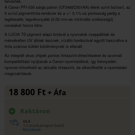
terveztek.
A Canon PFI-030 sárga patron (CF3492C001AA) élénk színt biztosít, az
5 színű pigmenttinta-rendszer és a +/- 0,1%-os pontosság pedig a
legélesebb, legvékonyabb (0,02 mm-es minimális szélességű)
vonalakat hozza létre.
A LUCIA TD pigment alapú tintával a nyomatok cseppállóak és
mérsékelten UV állóak lesznek, vízálló hordozóval együtt használva a
tinta számos kültéri körülménynek is ellenáll.
Az integrált okos chipek pontos tintaszint-értesítéseket és azonnali
kompatibilitást nyújtanak a Canon nyomtatókkal, így könnyedén
nyomon követhető az aktuális tintaszint, és elkerülhetők a nyomtatási
megszakítások.
18 800
Ft
+ Áfa
Raktáron
GLS
1-2 munkanapon belül
Részletek