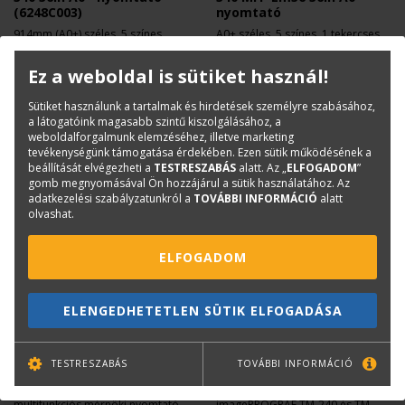
(6248C003)
nyomtató
914mm (A0+) széles, 5 színes
A0+ széles, 5 színes, 1 tekercses,
mérnöki plotter pigmentalapú
multifunkciós mérnöki nyomtató
tintával
408 000 Ft
1 138 700 Ft
+ Áfa
+ Áfa
Ez a weboldal is sütiket használ!
Sütiket használunk a tartalmak és hirdetések személyre szabásához,
a látogatóink magasabb szintű kiszolgálásához, a
weboldalforgalmunk elemzéséhez, illetve marketing
tevékenységünk támogatása érdekében. Ezen sütik működésének a
beállítását elvégezheti a
TESTRESZABÁS
alatt. Az „
ELFOGADOM
”
Gépcsere esetén 53.250 Ft+áfa
gomb megnyomásával Ön hozzájárul a sütik használatához. Az
beszámítás!
adatkezelési szabályzatunkról a
TOVÁBBI INFORMÁCIÓ
alatt
olvashat.
ELFOGADOM
CANON
CANON
ELENGEDHETETLEN SÜTIK ELFOGADÁSA
Canon imagePROGRAF TM-
Canon PFI-030MBK Matte
240 MFP Lm24 24in A1+
Black tintapatron 55 ml
TESTRESZABÁS
TOVÁBBI INFORMÁCIÓ
nyomtató
(3488C001)
A1+ széles, 5 színes, 1 tekercses,
Eredeti tintapatron Canon
multifunkciós mérnöki nyomtató
imagePROGRAF TM-240 és TM-