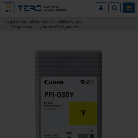
MENÜ
Nagyformátumú nyomtatók, kellékanyagok
Tintapatronok, nyomtatófejek, papírok