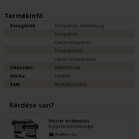
Termékinfó
Kategóriák
Tintapatron, kellékanyag
Tintapatron
Canon tintapatron
Tintapatronok
Canon tintapatronok
Cikkszám:
3492C001AA
Márka:
CANON
EAN:
4549292132953
Kérdése van?
Plotter értékesítés
Központi elérhetőségek
lfp@terc.hu