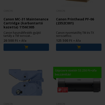
CANON
CANON
Canon MC-31 Maintenance
Canon Printhead PF-06
Cartridge (karbantartó
(2352C001)
kazetta) 1156C005
Canon használtfesték-gyűjtő
Canon nyomtatófej TM és TX
tartály a TM sorozat
sorozathoz.
nyomtatóihoz.
26 500 Ft
125 500 Ft
+ Áfa
+ Áfa
Gépcsere esetén 53.250 Ft+áfa
beszámítás!
CANON
CANON