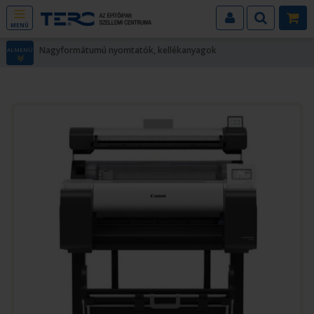
MENÜ
Nagyformátumú nyomtatók, kellékanyagok
ALMENÜ