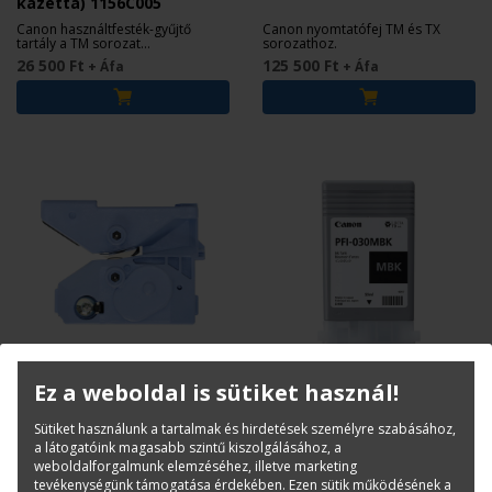
kazetta) 1156C005
Canon használtfesték-gyűjtő
Canon nyomtatófej TM és TX
tartály a TM sorozat
sorozathoz.
nyomtatóihoz.
26 500 Ft
125 500 Ft
+ Áfa
+ Áfa
CANON
CANON
Ez a weboldal is sütiket használ!
Canon CT-08 Cutter Blade
Canon PFI-030MBK Matte
(vágókés) 1155C002
Black tintapatron 55 ml
Sütiket használunk a tartalmak és hirdetések személyre szabásához,
(3488C001)
a látogatóink magasabb szintű kiszolgálásához, a
Vágókés TC-20, TC-20M, TM-
Eredeti tintapatron Canon
weboldalforgalmunk elemzéséhez, illetve marketing
200, TM-205, TM-240, TM-255, TM-
imagePROGRAF TM-240 és TM-
tevékenységünk támogatása érdekében. Ezen sütik működésének a