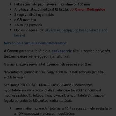
Felhasználható papírtekercs max átmérő: 150 mm
A felhasználható médiákat itt találja:
>>
Canon Mediaguide
Szegély nélküli nyomtatás
2 GB memória
55 ml-es patronok
Opciós kiegészítők:
állvány és papírgyűjtő kosár
,
tekercstartó
készlet
Nézzen be a virtuális bemutatóterembe!
A Canon garancia feltétele a
szakszerviz
általi üzembe helyezés.
Beüzemelésre kérje egyedi ajánlatunkat!
Garancia: szakszerviz általi üzembe helyezés esetén 2 év.
*Nyomtatófej garancia: 1 év, vagy 4000 ml festék átfolyás (amelyik
előbb teljesül)
*Az imagePROGRAF TM-340/350/355/240/255 berendezés
nyomtatófejére vonatkozó jótállás határideje további 12 hónappal
meghosszabbodik, feltéve, hogy elvégzik a nyomtatófejet magában
foglaló berendezés időszakos karbantartását:
12
amennyiben az eredeti jótállás a 10
cseppszám eléréséig tart–
12
a 10
cseppszám elérését megelőzően,