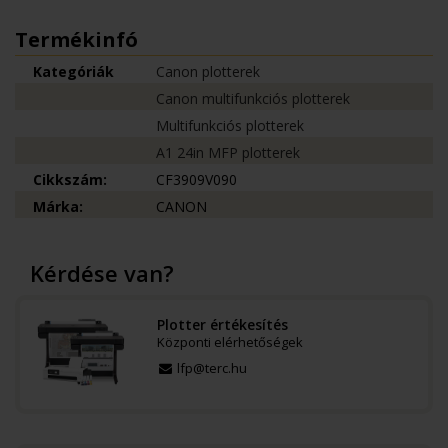
Termékinfó
Kategóriák
Canon plotterek
Canon multifunkciós plotterek
Multifunkciós plotterek
A1 24in MFP plotterek
Cikkszám:
CF3909V090
Márka:
CANON
Kérdése van?
Plotter értékesítés
Központi elérhetőségek
lfp@terc.hu