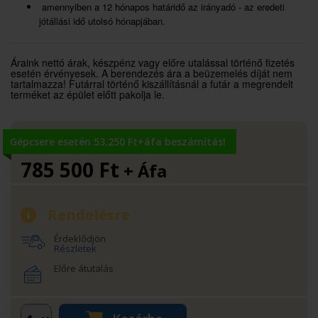
amennyiben a 12 hónapos határidő az irányadó - az eredeti
jótállási idő utolsó hónapjában.
Áraink nettó árak, készpénz vagy előre utalással történő fizetés
esetén érvényesek. A berendezés ára a beüzemelés díját nem
tartalmazza! Futárral történő kiszállításnál a futár a megrendelt
terméket az épület előtt pakolja le.
Gépcsere esetén 53.250 Ft+áfa beszámítás!
785 500
Ft
+ Áfa
Rendelésre
Érdeklődjön
Részletek
Előre átutalás