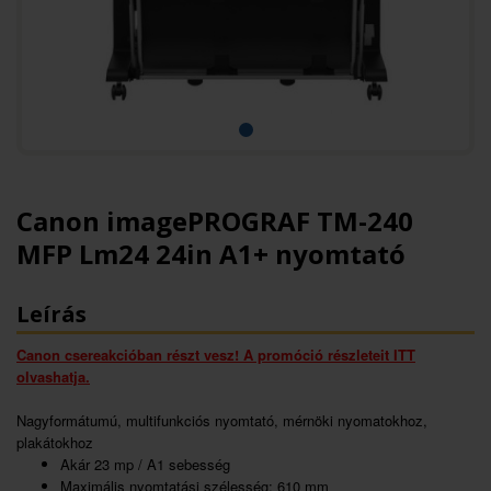
Canon imagePROGRAF TM-240
MFP Lm24 24in A1+ nyomtató
Leírás
Canon csereakcióban részt vesz! A promóció részleteit ITT
olvashatja.
Nagyformátumú, multifunkciós nyomtató, mérnöki nyomatokhoz,
plakátokhoz
Akár 23 mp / A1 sebesség
Maximális nyomtatási szélesség: 610 mm