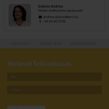
Dubois Andrea
Plotter értékesítési tanácsadó
andrea.dubois@terc.hu
+36 20 432 0702
KAPCSOLAT
ONLINE SHOP
RENDEZVÉNYEK
Hírlevél feliratkozás