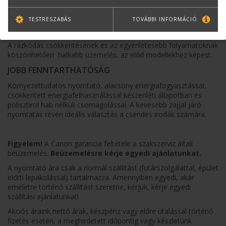
tintamennyiséget. A papírtekercs könnyen cserélhető a lapos
felső fedélen keresztül.
TESTRESZABÁS
TOVÁBBI INFORMÁCIÓ
CSENDES MŰKÖDÉS
A rázkódás csökkentésének és az egyenletesebb folyamatoknak
köszönhetően halkabb üzemelés, az előd modellekhez képest.
JOBB FENNTARTHATÓSÁG
Környezettudatos nyomtató, alacsony energiafogyasztással,
csökkentett energiafelhasználással készenléti állapotban és
polisztirol hab nélküli csomagolással. A kevesebb zajjal járó
nyomtatás révén ideális választás a csendes irodák számára.
Figyelem!
A Canon garancia feltétele a szakszerviz általi
beüzemelés.
Beüzemelésre kérje egyedi ajánlatunkat.
A nyomtató ára csak a normál szállítást (futárszolgálattal, épület
előtti lepakolással) tartalmazza. Amennyiben egyedi, akár
emeletre történő szállítást szeretne, kérjük, kérje egyedi
szállítási ajánlatunkat!
Akciós áraink nettó árak, készpénz vagy előre utalással történő
fizetés esetén, a meghirdetett időpontig vagy készletünk