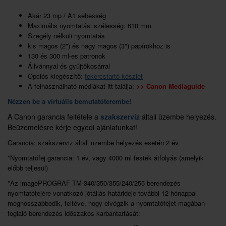
Akár 23 mp / A1 sebesség
Maximális nyomtatási szélesség: 610 mm
Szegély nélküli nyomtatás
kis magos (2") és nagy magos (3") papírokhoz is
130 és 300 ml-es patronok
Állvánnyal és gyűjtőkosárral
Opciós kiegészítő:
tekercstartó készlet
A felhasználható médiákat itt találja:
>>
Canon Mediaguide
Nézzen be a virtuális bemutatóterembe!
A Canon garancia feltétele a
szakszerviz
általi üzembe helyezés.
Beüzemelésre kérje egyedi ajánlatunkat!
Garancia: szakszerviz általi üzembe helyezés esetén 2 év.
*Nyomtatófej garancia: 1 év, vagy 4000 ml festék átfolyás (amelyik
előbb teljesül)
*Az imagePROGRAF TM-340/350/355/240/255 berendezés
nyomtatófejére vonatkozó jótállás határideje további 12 hónappal
meghosszabbodik, feltéve, hogy elvégzik a nyomtatófejet magában
foglaló berendezés időszakos karbantartását: