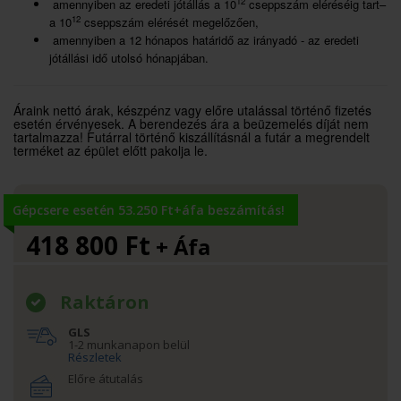
12
amennyiben az eredeti jótállás a 10
cseppszám eléréséig tart–
12
a 10
cseppszám elérését megelőzően,
amennyiben a 12 hónapos határidő az irányadó - az eredeti
jótállási idő utolsó hónapjában.
Áraink nettó árak, készpénz vagy előre utalással történő fizetés
esetén érvényesek. A berendezés ára a beüzemelés díját nem
tartalmazza! Futárral történő kiszállításnál a futár a megrendelt
terméket az épület előtt pakolja le.
Gépcsere esetén 53.250 Ft+áfa beszámítás!
418 800
Ft
+ Áfa
Raktáron
GLS
1-2 munkanapon belül
Részletek
Előre átutalás