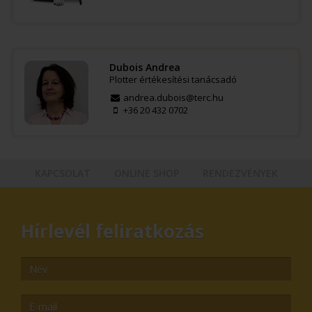
Dubois Andrea
Plotter értékesítési tanácsadó
andrea.dubois@terc.hu
+36 20 432 0702
KAPCSOLAT
ONLINE SHOP
RENDEZVÉNYEK
Hírlevél feliratkozás