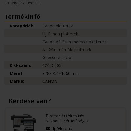
erejéig érvényesek.
Termékinfó
Kategóriák
Canon plotterek
Új Canon plotterek
Canon A1 24 in mérnöki plotterek
A1 24in mérnöki plotterek
Gépcsere akció
Cikkszám:
6240C003
Méret:
978×756×1060 mm
Márka:
CANON
Kérdése van?
Plotter értékesítés
Központi elérhetőségek
lfp@terc.hu