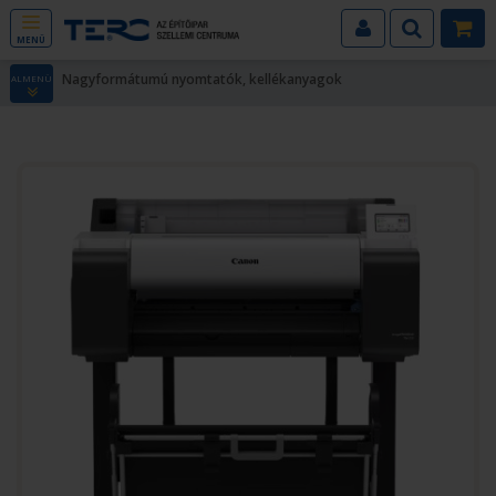
MENÜ
Nagyformátumú nyomtatók, kellékanyagok
ALMENÜ