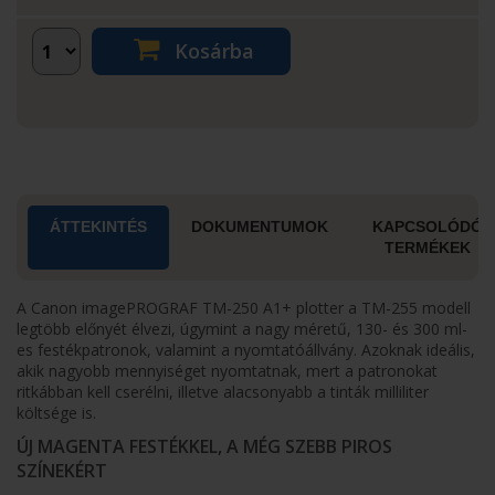
Kosárba
ÁTTEKINTÉS
DOKUMENTUMOK
KAPCSOLÓDÓ
TERMÉKEK
A Canon imagePROGRAF TM-250 A1+ plotter a TM-255 modell
legtöbb előnyét élvezi, úgymint a nagy méretű, 130- és 300 ml-
es festékpatronok, valamint a nyomtatóállvány. Azoknak ideális,
akik nagyobb mennyiséget nyomtatnak, mert a patronokat
ritkábban kell cserélni, illetve alacsonyabb a tinták milliliter
költsége is.
ÚJ MAGENTA FESTÉKKEL, A MÉG SZEBB PIROS
SZÍNEKÉRT