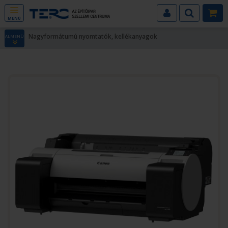
MENÜ
Nagyformátumú nyomtatók, kellékanyagok
ALMENÜ