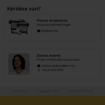
Kérdése van?
Plotter értékesítés
Központi elérhetőségek
lfp@terc.hu
Dubois Andrea
Plotter értékesítési tanácsadó
andrea.dubois@terc.hu
+36 20 432 0702
KAPCSOLAT
ONLINE SHOP
RENDEZVÉNYEK