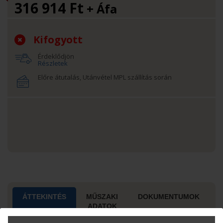
316 914
Ft
+ Áfa
Kifogyott
Érdeklődjön
Részletek
Előre átutalás, Utánvétel MPL szállítás során
ÁTTEKINTÉS
MŰSZAKI
DOKUMENTUMOK
ADATOK