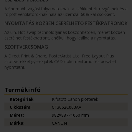
A finomabb vágási folyamatoknak, a csökkentett rezgésnek és a
fojtott ventilátoroknak hála az üzemzaj 60%-kal csökkent.
NYOMTATÁS KÖZBEN CSERÉLHETŐ FESTÉKPATRONOK
Az ú.n. Hot-swap technológiának köszönhetően, menet közben
cserélhet festékpatront, anélkül, hogy leállna a nyomtatás.
SZOFTVERCSOMAG
A Direct Print & Share, PosterArtist Lite, Free Layout Plus
szoftverekkel gyerekjáték CAD-dokumentumot és posztert
nyomtatni.
Termékinfó
Kategóriák
Kifutott Canon plotterek
Cikkszám:
CF3062C003AA
Méret:
982×887×1060 mm
Márka:
CANON