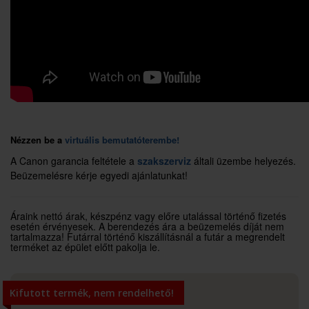
Nézzen be a
virtuális bemutatóterembe!
A Canon garancia feltétele a
szakszerviz
általi üzembe helyezés.
Beüzemelésre kérje egyedi ajánlatunkat!
Áraink nettó árak, készpénz vagy előre utalással történő fizetés
esetén érvényesek. A berendezés ára a beüzemelés díját nem
tartalmazza! Futárral történő kiszállításnál a futár a megrendelt
terméket az épület előtt pakolja le.
Kifutott termék, nem rendelhető!