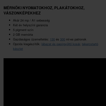
MÉRNÖKI NYOMATOKHOZ, PLAKÁTOKHOZ,
VÁSZONKÉPEKHEZ
Akár 24 mp / A1 sebesség
Két év helyszíni garancia
5 pigment szín
2 GB memória
Gazdaságos üzemeltetés:
130
és
300
ml-es patronok
Opciós kiegészítők:
lábazat és papírgyűjtő kosár
,
tekercstartó
készlet