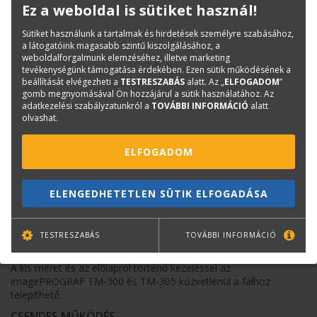
Ez a weboldal is sütiket használ!
CSENDES HATÉKONYSÁG – GONDOLJA ÚJRA A
Sütiket használunk a tartalmak és hirdetések személyre szabásához,
NYOMTATÓK MŰKÖDÉSÉT IRODÁJÁBAN
a látogatóink magasabb szintű kiszolgálásához, a
weboldalforgalmunk elemzéséhez, illetve marketing
Az imagePROGRAF TM-200 pigment festékeivel rendkívül éles
tevékenységünk támogatása érdekében. Ezen sütik működésének a
vonalakat és élénk színeket biztosít a gyors és egyszerű nagy
beállítását elvégezheti a
TESTRESZABÁS
alatt. Az „
ELFOGADOM
”
formátumú nyomtatáshoz.
gomb megnyomásával Ön hozzájárul a sütik használatához. Az
adatkezelési szabályzatunkról a
TOVÁBBI INFORMÁCIÓ
alatt
Havi 2-3 tekercs nyomtatástól akár havi több száz
olvashat.
négyzetméterig ajánljuk. Kategóriája talán legalacsonyabb
üzemeltetési költségű nyomtatója.
ELFOGADOM
KIVÁLÓ PONTOSSÁGÚ NYOMTATÁS
CAD-dokumentumokhoz és poszterekhez a Canon sajátos, öt
tintás, Lucia TD tintarendszerével.
ELENGEDHETETLEN SÜTIK ELFOGADÁSA
Vászonképek nyomtatásához is használható (375 g/m2
vastagságig)
TESTRESZABÁS
TOVÁBBI INFORMÁCIÓ
KOMPAKT KIALAKÍTÁS
A kis méret és az előlapról történő kezeléssel az
imagePROGRAF TM-300 és TM-305 közvetlenül a falhoz
telepíthető.
CSENDES MŰKÖDÉS