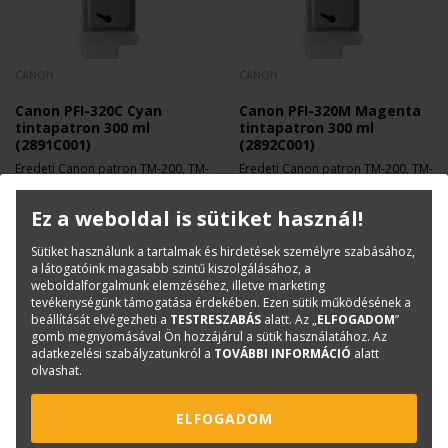
CANON
CANON
Canon PFI-320C Cyan
Canon PFI-320M Magenta
tintapatron 300 ml
tintapatron 300 ml
(2891C001)
(2892C001)
Eredeti Canon patron TM-200, TM-
Eredeti Canon patron TM-200, TM-
250, TM-300, TM-350
205, TM-300, TM-305
nyomtatókhoz.
nyomtatókhoz.
46 900 Ft
46 900 Ft
+ Áfa
+ Áfa
Ez a weboldal is sütiket használ!
Sütiket használunk a tartalmak és hirdetések személyre szabásához,
a látogatóink magasabb szintű kiszolgálásához, a
weboldalforgalmunk elemzéséhez, illetve marketing
tevékenységünk támogatása érdekében. Ezen sütik működésének a
beállítását elvégezheti a
TESTRESZABÁS
alatt. Az „
ELFOGADOM
”
gomb megnyomásával Ön hozzájárul a sütik használatához. Az
adatkezelési szabályzatunkról a
TOVÁBBI INFORMÁCIÓ
alatt
olvashat.
ELFOGADOM