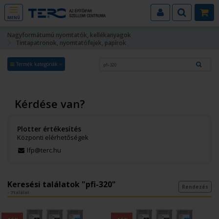
MENÜ
Nagyformátumú nyomtatók, kellékanyagok
Tintapatronok, nyomtatófejek, papírok
Termék kategóriák
Kérdése van?
Plotter értékesítés
Központi elérhetőségek
lfp@terc.hu
Keresési találatok "pfi-320"
Rendezés
- 7 találat