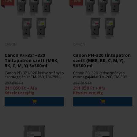
-10%
-10%
CANON
CANON
Canon PFI-321+320
Canon PFI-320 tintapatron
Tintapatron szett (MBK,
szett (MBK, BK, C, M, Y),
BK, C, M, Y) 5x300ml
5X300 ml
Canon PFI-321/320 kedvezményes
Canon PFI-320 kedvezményes
csomagajánlat TM-250, TM-255,
csomagajánlat TM-200, TM-300
TM-350 és TM-355 nyomtatókhoz.
nyomtatókhoz.
297 815 Ft
297 815 Ft
211 050 Ft
211 050 Ft
+ Áfa
+ Áfa
Készlet erejéig
Készlet erejéig