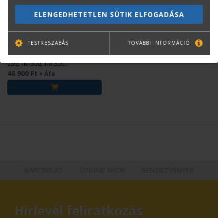
CANON
ELENGEDHETETLEN SÜTIK ELFOGADÁSA
Canon PFI-320Y Yellow
tintapatron 300 ml
TESTRESZABÁS
TOVÁBBI INFORMÁCIÓ
(2893C001)
Eredeti Canon patron TM-200, TM-
250, TM-300, TM-350
nyomtatókhoz.
46 900 Ft
+ Áfa
KAPCSOLAT
ONLINE SHOP
RENDEZVÉNYEK
Hírlevél feliratkozás