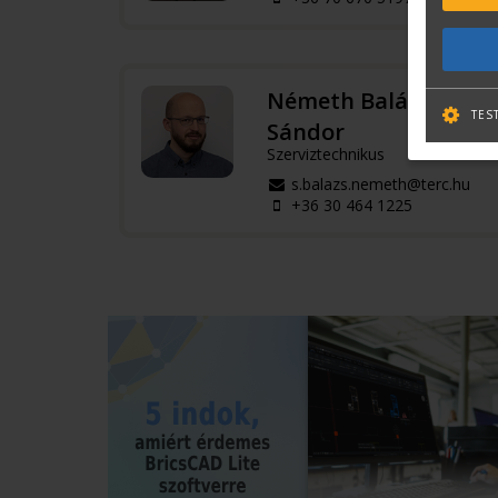
Németh Balázs
TES
Sándor
Szerviztechnikus
s.balazs.nemeth@terc.hu
+36 30 464 1225