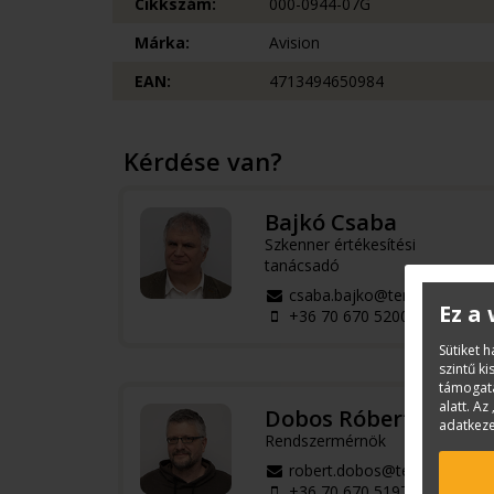
Cikkszám:
000-0944-07G
Márka:
Avision
EAN:
4713494650984
Kérdése van?
Bajkó Csaba
Szkenner értékesítési
tanácsadó
csaba.bajko@terc.hu
Ez a
+36 70 670 5200
Sütiket 
szintű k
támogatá
alatt. Az 
Dobos Róbert
adatkeze
Rendszermérnök
robert.dobos@terc.hu
+36 70 670 5197