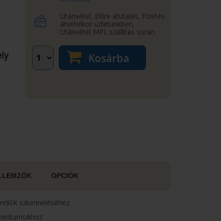
Utánvétel, Előre átutalás, Fizetés
átvételkor üzletünkben,
Utánvétel MPL szállítás során
ely
Kosárba
LLEMZŐK
OPCIÓK
rellók szkenneléséhez
kumentumokhoz