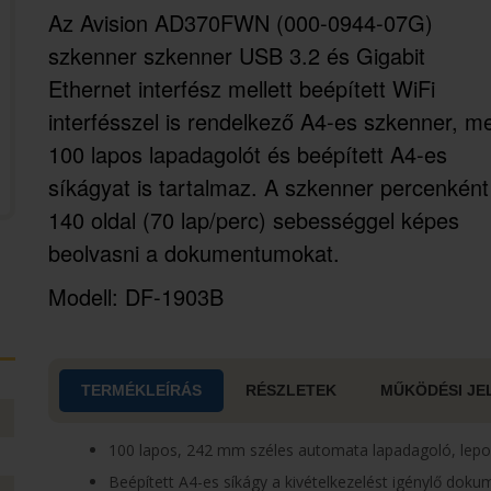
Az Avision AD370FWN (000-0944-07G)
szkenner szkenner USB 3.2 és Gigabit
Ethernet interfész mellett beépített WiFi
interfésszel is rendelkező A4-es szkenner, m
100 lapos lapadagolót és beépített A4-es
síkágyat is tartalmaz. A szkenner percenként
140 oldal (70 lap/perc) sebességgel képes
beolvasni a dokumentumokat.
Modell: DF-1903B
TERMÉKLEÍRÁS
RÉSZLETEK
MŰKÖDÉSI JE
100 lapos, 242 mm széles automata lapadagoló, lepo
Beépített A4-es síkágy a kivételkezelést igénylő do