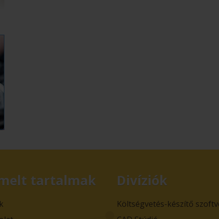
melt tartalmak
Divíziók
k
Költségvetés-készítő szoft