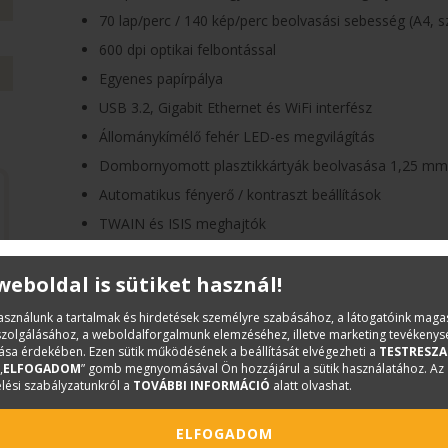
70 lap/perc / 140 kép/perc beolvasási sebesség (A4, sz
600 dpi optikai felbontással
Egyenes papírpálya
USB 3.2, Gigabit Ethernet és WiFi interfész
Állománykímélő fehér LED-es megvilágítás
Dombornyomott plasztikkártyák beolvasása 1,25 mm
Automatikus fényerő / kontraszt beállítások
TWAIN és ISIS meghajtók
 weboldal is sütiket használ!
használunk a tartalmak és hirdetések személyre szabásához, a látogatóink mag
iszolgálásához, a weboldalforgalmunk elemzéséhez, illetve marketing tevékeny
sa érdekében. Ezen sütik működésének a beállítását elvégezheti a
TESTRESZA
„
ELFOGADOM
” gomb megnyomásával Ön hozzájárul a sütik használatához. Az
lési szabályzatunkról a
TOVÁBBI INFORMÁCIÓ
alatt olvashat.
ELFOGADOM