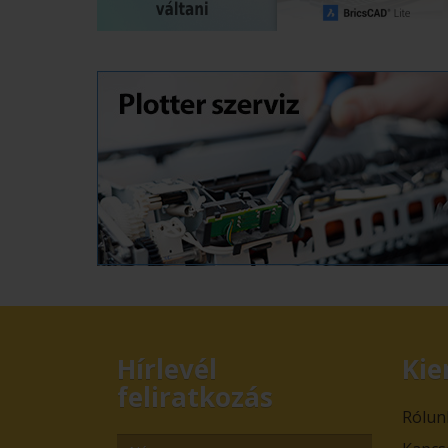
Hírlevél
Kie
feliratkozás
Rólun