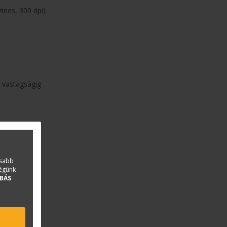
ínes, 300 dpi)
 vastagságig
asabb
ségünk
BÁS