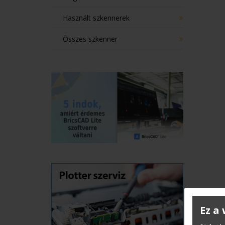
Használt szkennerek
Összes szkenner
Ez a