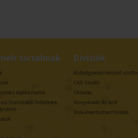
melt tartalmak
Divíziók
k
Költségvetés-készítő szoft
olat
CAD Stúdió
ezelési tájékoztatók
Oktatás
nos Szerződési Feltételek,
Könyvkiadó és bolt
lyzatok
Dokumentumarchiválás
atok