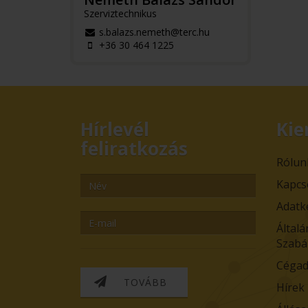
Szerviztechnikus
s.balazs.nemeth@terc.hu
+36 30 464 1225
Hírlevél
Kie
feliratkozás
Rólun
Kapcs
Adatk
Általá
Szabá
Cégad
TOVÁBB
Hírek