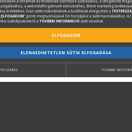
használunk a tartalmak és hirdetések személyre szabásához, a látogatóink mag
iszolgálásához, a weboldalforgalmunk elemzéséhez, illetve marketing tevékeny
sa érdekében. Ezen sütik működésének a beállítását elvégezheti a
TESTRESZA
„
ELFOGADOM
” gomb megnyomásával Ön hozzájárul a sütik használatához. Az
lési szabályzatunkról a
TOVÁBBI INFORMÁCIÓ
alatt olvashat.
ELFOGADOM
ELENGEDHETETLEN SÜTIK ELFOGADÁSA
TRESZABÁS
TOVÁBBI INFORM