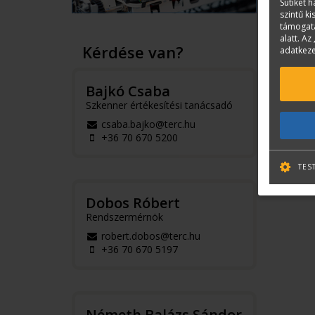
Sütiket 
szintű k
támogatá
alatt. Az 
Kérdése van?
adatkeze
Bajkó Csaba
Szkenner értékesítési tanácsadó
csaba.bajko@terc.hu
+36 70 670 5200
TES
Dobos Róbert
Rendszermérnök
robert.dobos@terc.hu
+36 70 670 5197
Németh Balázs Sándor