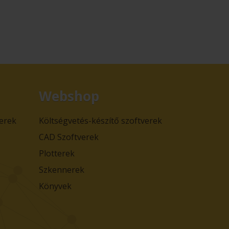
Webshop
verek
Költségvetés-készítő szoftverek
CAD Szoftverek
Plotterek
Szkennerek
Könyvek