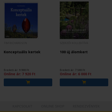
TIM RICHARDSON
SZERZŐI KOLLEKTÍVA
Konceptuális kertek
100 új álomkert
Eredeti ár:
9 900
Ft
Eredeti ár:
7 500
Ft
Online ár:
7 920
Ft
Online ár:
6 000
Ft
KAPCSOLAT
ONLINE SHOP
RENDEZVÉNYEK