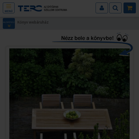
MENÜ
Könyv webáruház
ALMENÜ