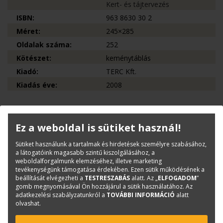
Kert- és tájtervezés
ISBN:
963 8630 30 2
Méret:
245×285
Oldalak száma:
252
Kötészet:
keménytáblás
Kiadó:
TERC Kft.
Kiadás éve:
2008
Kérdése van?
Ez a weboldal is sütiket használ!
Bernáth Klára
Sütiket használunk a tartalmak és hirdetések személyre szabásához,
Könyvesboltvezető
a látogatóink magasabb szintű kiszolgálásához, a
weboldalforgalmunk elemzéséhez, illetve marketing
konyvrendeles@terc.hu
tevékenységünk támogatása érdekében. Ezen sütik működésének a
+36 70 670 5194
beállítását elvégezheti a
TESTRESZABÁS
alatt. Az „
ELFOGADOM
”
gomb megnyomásával Ön hozzájárul a sütik használatához. Az
adatkezelési szabályzatunkról a
TOVÁBBI INFORMÁCIÓ
alatt
olvashat.