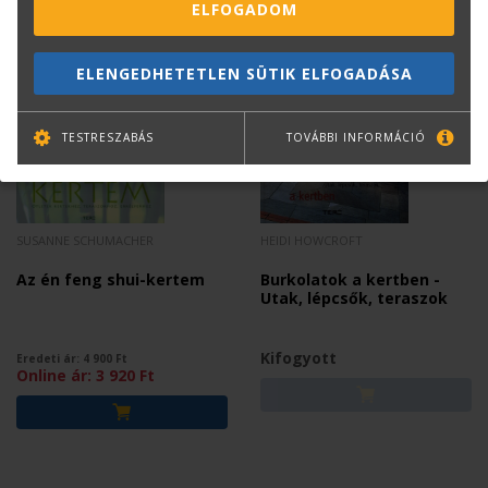
ELFOGADOM
Mások ezt is megvásárolták...
ELENGEDHETETLEN SÜTIK ELFOGADÁSA
TESTRESZABÁS
TOVÁBBI INFORMÁCIÓ
SUSANNE SCHUMACHER
HEIDI HOWCROFT
Az én feng shui-kertem
Burkolatok a kertben -
Utak, lépcsők, teraszok
Kifogyott
Eredeti ár:
4 900
Ft
Online ár:
3 920
Ft