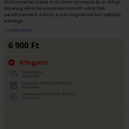
közül mutat be százat. A részletes tervrajzok és az átfogó
képanyag élénk benyomásokat közvetít valódi földi
paradicsomokról. A könyv a száz megvalósult kert példáján
különlege...
További leírás
6 900
Ft
Kifogyott
Érdeklődjön
Részletek
Ingyenes átvétel boltunkban
Részletek
Online bankkártyával, átutalás
Részletek