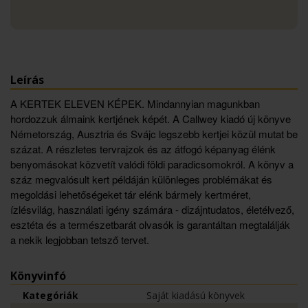
Leírás
A KERTEK ELEVEN KÉPEK. Mindannyian magunkban
hordozzuk álmaink kertjének képét. A Callwey kiadó új könyve
Németország, Ausztria és Svájc legszebb kertjei közül mutat be
százat. A részletes tervrajzok és az átfogó képanyag élénk
benyomásokat közvetít valódi földi paradicsomokról. A könyv a
száz megvalósult kert példáján különleges problémákat és
megoldási lehetőségeket tár elénk bármely kertméret,
ízlésvilág, használati igény számára - dizájntudatos, életélvező,
esztéta és a természetbarát olvasók is garantáltan megtalálják
a nekik legjobban tetsző tervet.
Könyvinfó
Kategóriák
Saját kiadású könyvek