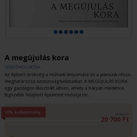
A megújulás kora
SZERZŐI KOLLEKTÍVA
Az épített örökség a múltunk lenyomata és a jelenünk része.
Meghatározza azonosságtudatunkat. A MEGÚJULÁS KORA
egy gazdagon illusztrált album, amely a Kárpát-medence
legszebb felújított épületeit mutatja be.
10% kedvezmény
23 000 Ft
20 700
Ft