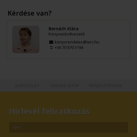
Kérdése van?
Bernáth Klára
Könyvesboltvezető
konyvrendeles@terc.hu
+36 70 670 5194
KAPCSOLAT
ONLINE SHOP
RENDEZVÉNYEK
Hírlevél feliratkozás