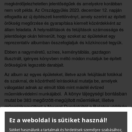
megkérdőjelezhetetlen jelentőségűek és amelyekre korábban
nem volt példa. Az Országgyűlés 2023. december 12. napján
elfogadta az új építészeti kerettörvényt, amely szerint az épített
örökség megőrzése és gyarapítása kiemelt közérdekként az
állam feladata. A helyreállítások és felújítások számossága és
jelentősége okán felmerült, hogy ezeket az épületeket egy
reprezentatív albumban összefoglaljuk és közkinccsé tegyük.
Ebben a nagyméretű, színes, keménytáblás, gazdagon
illusztrált, igényes könyvben méltó módon mutatjuk be épített
örökségünk legszebb darabjait.
Az album az egyes épületeket, illetve azok felújítását fotókkal
és szakmai, de közérthető leírásokkal mutatja be, amelyek
válogatást adnak az elmúlt több mint másfél évtized
A könyv tájegységi bontásban
műemlékvédelmi munkájából.
mutat be 383 megőrzött-megújított műemléket, illetve
műemlékegyüttest a Nyugat-Dunántúltól a Balaton vidékén
és Észak-Magyarországon át Erdélyig. Budapest és az
Ez a weboldal is sütiket használ!
attól építészeti karakterben és így műemlékeinek jellegét
tekintve is eltérő Pest vármegye külön egységként
Sütiket használunk a tartalmak és hirdetések személyre szabásához,