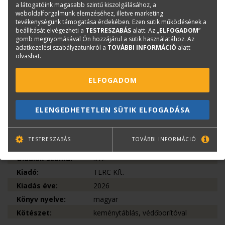
szerepel. Az egyes épületek egyfajta súlyozással,
a látogatóink magasabb szintű kiszolgálásához, a
különböző léptékben, illetve terjedelemmel jelennek meg a
weboldalforgalmunk elemzéséhez, illetve marketing
könyvben.
tevékenységünk támogatása érdekében. Ezen sütik működésének a
beállítását elvégezheti a
TESTRESZABÁS
alatt. Az „
ELFOGADOM
”
A könyvbemutató rendezvény összefoglalóját itt
gomb megnyomásával Ön hozzájárul a sütik használatához. Az
adatkezelési szabályzatunkról a
TOVÁBBI INFORMÁCIÓ
alatt
olvashatja:
A megújulás kora – könyvbemutató
olvashat.
Könyvinfó
ELFOGADOM
Kategóriák
Saját kiadású új könyvek
Ismeretterjesztő könyv
ELENGEDHETETLEN SÜTIK ELFOGADÁSA
Műemlékvédelem
ISBN:
978 615 6744 18 0
TESTRESZABÁS
TOVÁBBI INFORMÁCIÓ
Méret:
294 × 294 mm
Oldalak száma:
512
Kiadó:
TERC Kft.
Kiadás éve:
2026
Könyv nyelve:
magyar
Kötészet:
keménytáblás, védőborítóval