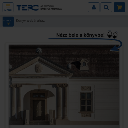
MENÜ
Könyv webáruház
ALMENÜ