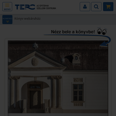
MENÜ
Könyv webáruház
ALMENÜ