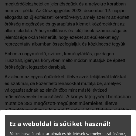
megkérdőjelezhetetlen jelentőségűek és amelyekre korábban
nem volt példa. Az Országgyűlés 2023. december 12. napján
elfogadta az új építészeti kerettörvényt, amely szerint az épített
örökség megőrzése és gyarapítása kiemelt közérdekként az
állam feladata. A helyreállítások és felújítások számossága és
jelentősége okán felmerült, hogy ezeket az épületeket egy
reprezentatív albumban összefoglaljuk és közkinccsé tegyük.
Ebben a nagyméretű, színes, keménytáblás, gazdagon
illusztrált, igényes könyvben méltó módon mutatjuk be épített
örökségünk legszebb darabjait.
Az album az egyes épületeket, illetve azok felújítását fotókkal
és szakmai, de közérthető leírásokkal mutatja be, amelyek
válogatást adnak az elmúlt több mint másfél évtized
A könyv tájegységi bontásban
műemlékvédelmi munkájából.
mutat be 383 megőrzött-megújított műemléket, illetve
műemlékegyüttest a Nyugat-Dunántúltól a Balaton vidékén
és Észak-Magyarországon át Erdélyig. Budapest és az
Ez a weboldal is sütiket használ!
attól építészeti karakterben és így műemlékeinek jellegét
tekintve is eltérő Pest vármegye külön egységként
Sütiket használunk a tartalmak és hirdetések személyre szabásához,