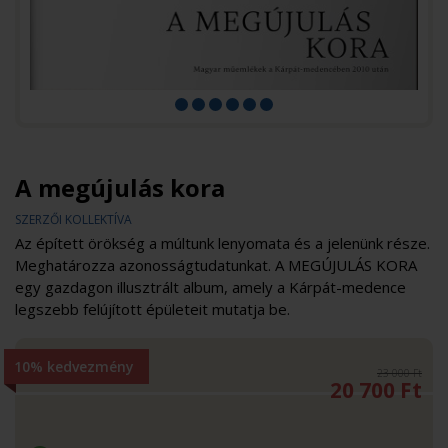
A megújulás kora
SZERZŐI KOLLEKTÍVA
Az épített örökség a múltunk lenyomata és a jelenünk része.
Meghatározza azonosságtudatunkat. A MEGÚJULÁS KORA
egy gazdagon illusztrált album, amely a Kárpát-medence
legszebb felújított épületeit mutatja be.
10% kedvezmény
23 000 Ft
20 700
Ft