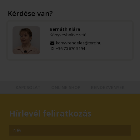
Kérdése van?
Bernáth Klára
Könyvesboltvezető
konyvrendeles@terc.hu
+36 70 670 5194
KAPCSOLAT
ONLINE SHOP
RENDEZVÉNYEK
Hírlevél feliratkozás