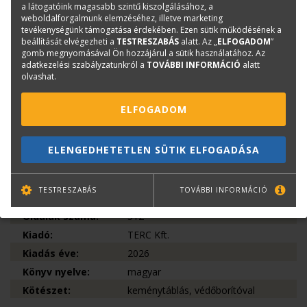
szerepel. Az egyes épületek egyfajta súlyozással,
a látogatóink magasabb szintű kiszolgálásához, a
különböző léptékben, illetve terjedelemmel jelennek meg a
weboldalforgalmunk elemzéséhez, illetve marketing
könyvben.
tevékenységünk támogatása érdekében. Ezen sütik működésének a
beállítását elvégezheti a
TESTRESZABÁS
alatt. Az „
ELFOGADOM
”
A könyvbemutató rendezvény összefoglalóját itt
gomb megnyomásával Ön hozzájárul a sütik használatához. Az
adatkezelési szabályzatunkról a
TOVÁBBI INFORMÁCIÓ
alatt
olvashatja:
A megújulás kora – könyvbemutató
olvashat.
Könyvinfó
ELFOGADOM
Kategóriák
Saját kiadású új könyvek
Ismeretterjesztő könyv
ELENGEDHETETLEN SÜTIK ELFOGADÁSA
Műemlékvédelem
ISBN:
978 615 6744 18 0
TESTRESZABÁS
TOVÁBBI INFORMÁCIÓ
Méret:
294 × 294 mm
Oldalak száma:
512
Kiadó:
TERC Kft.
Kiadás éve:
2026
Könyv nyelve:
magyar
Kötészet:
keménytáblás, védőborítóval