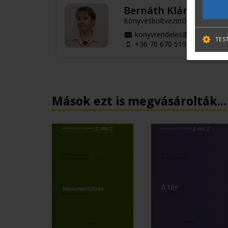
Bernáth Klára
Könyvesboltvezető
konyvrendeles@terc.hu
TES
+36 70 670 5194
Mások ezt is megvásárolták...