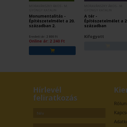
MORAVÁNSZKY ÁKOS - M.
MORAVÁNSZKY ÁKOS - M.
GYÖNGY KATALIN
GYÖNGY KATALIN
Monumentalitás -
A tér -
Építészetelmélet a 20.
Építészetelmélet a 2
században 2.
században
Kifogyott
Eredeti ár:
2 800
Ft
Online ár:
2 240
Ft
Hírlevél
Kie
feliratkozás
Rólun
Kapcs
Adatk