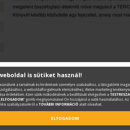
megjelent összefoglaló-áttekintő műve magyarul a TE
Könyvét később kibővítette egy fejezettel, amely most mag
 weboldal is sütiket használ!
használunk a tartalmak és hirdetések személyre szabásához, a látogatóink mag
iszolgálásához, a weboldalforgalmunk elemzéséhez, illetve marketing tevékeny
sa érdekében. Ezen sütik működésének a beállítását elvégezheti a
TESTRESZA
„
ELFOGADOM
” gomb megnyomásával Ön hozzájárul a sütik használatához. Az
lési szabályzatunkról a
TOVÁBBI INFORMÁCIÓ
alatt olvashat.
ELFOGADOM