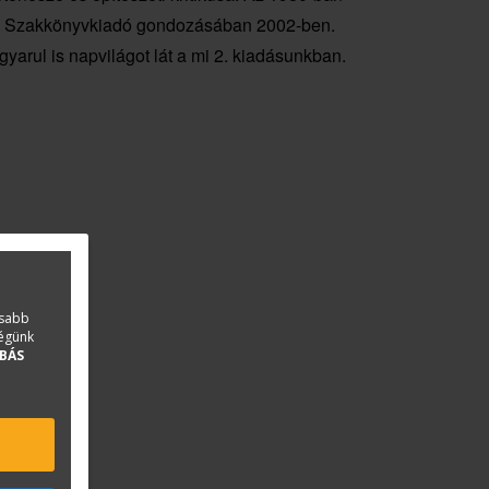
RC Szakkönyvkiadó gondozásában 2002-ben.
yarul is napvilágot lát a mi 2. kiadásunkban.
asabb
ségünk
BÁS