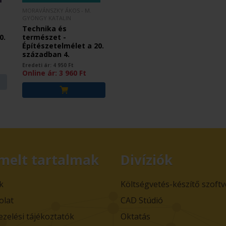
MORAVÁNSZKY ÁKOS - M.
GYÖNGY KATALIN
Technika és
0.
természet -
Építészetelmélet a 20.
században 4.
Eredeti ár:
4 950
Ft
Online ár:
3 960
Ft
melt tartalmak
Divíziók
k
Költségvetés-készítő szoft
olat
CAD Stúdió
ezelési tájékoztatók
Oktatás