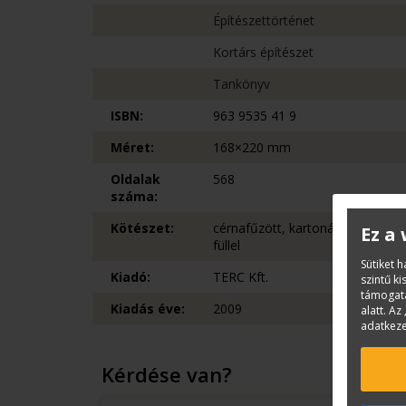
Építészettörténet
Kortárs építészet
Tankönyv
ISBN:
963 9535 41 9
Méret:
168×220 mm
Oldalak
568
száma:
Kötészet:
cérnafűzött, kartonált, behajtott
Ez a
füllel
Sütiket 
Kiadó:
TERC Kft.
szintű k
támogatá
Kiadás éve:
2009
alatt. Az 
adatkeze
Kérdése van?