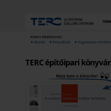
TERM
KÖNYV WEBÁRUHÁZ
Akciók
Könyvklub
Ingyenesen letölt
TERC építőipari könyvá