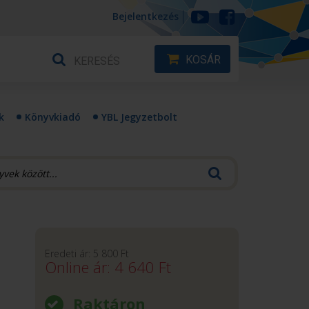
Bejelentkezés
KOSÁR
k
Könyvkiadó
YBL Jegyzetbolt
Eredeti ár:
5 800
Ft
Online ár:
4 640
Ft
Raktáron