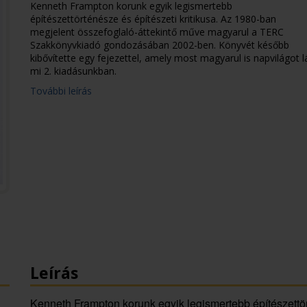
Kenneth Frampton korunk egyik legismertebb
építészettörténésze és építészeti kritikusa. Az 1980-ban
megjelent összefoglaló-áttekintő műve magyarul a TERC
Szakkönyvkiadó gondozásában 2002-ben. Könyvét később
kibővítette egy fejezettel, amely most magyarul is napvilágot l
mi 2. kiadásunkban.
További leírás
Leírás
Kenneth Frampton korunk egyik legismertebb építészettör