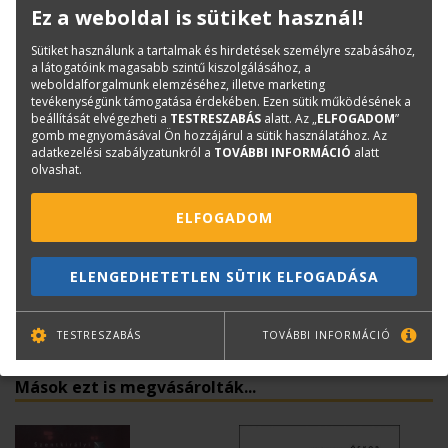
Oldalak száma:
216
Ez a weboldal is sütiket használ!
Kötészet:
keménytáblás
Sütiket használunk a tartalmak és hirdetések személyre szabásához,
Kiadó:
TERC Kft.
a látogatóink magasabb szintű kiszolgálásához, a
weboldalforgalmunk elemzéséhez, illetve marketing
Kiadás éve:
2010
tevékenységünk támogatása érdekében. Ezen sütik működésének a
beállítását elvégezheti a
TESTRESZABÁS
alatt. Az „
ELFOGADOM
”
gomb megnyomásával Ön hozzájárul a sütik használatához. Az
Kérdése van?
adatkezelési szabályzatunkról a
TOVÁBBI INFORMÁCIÓ
alatt
olvashat.
Bernáth Klára
ELFOGADOM
Könyvesboltvezető
konyvrendeles@terc.hu
+36 70 670 5194
ELENGEDHETETLEN SÜTIK ELFOGADÁSA
TESTRESZABÁS
TOVÁBBI INFORMÁCIÓ
Mások ezt is megvásárolták...