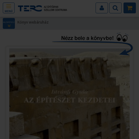
MENÜ
Könyv webáruház
ALMENÜ