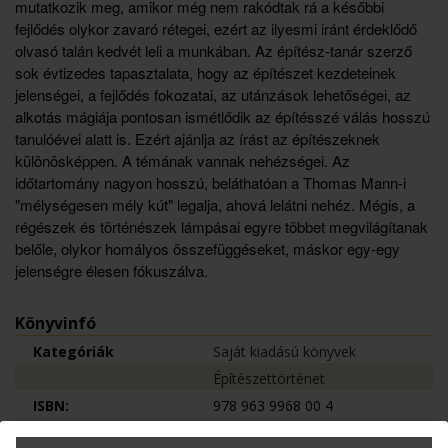
mutatkozik meg, amikor még nem rakódtak rá a későbbi
fejlődés olykor zavaró rétegei, ezért az ilyesmi iránt érdeklődő
olvasó talán kedvét leli a munkában. Az építész-tanár szerző
sok évtizedes tapasztalata, hogy az építészet kezdeteinek
jelenségei, a fejlődés fokozatai, az utánzások lehetőségei, az
alkotás mágiája pontosan ismétlődik az építésszé válás hosszú
tanulóévei alatt is. Ezért ajánlja az írást az építészeknek
különösképpen. A témának vannak nehézségei. Az
időtartomány nagyon hosszú, beláthatóan a Thomas Mann-i
"mélységesen mély kút" legalja, ahová lelátni nehéz. Mégis, a
régészek és történészek lámpásai egyre többet megvilágítanak
belőle, olykor homályos összefüggéseket, máskor egy-egy
jelenségre élesen fókuszálva.
Könyvinfó
Kategóriák
Saját kiadású könyvek
Építészettörténet
ISBN:
978 963 9968 00 4
Méret:
A4