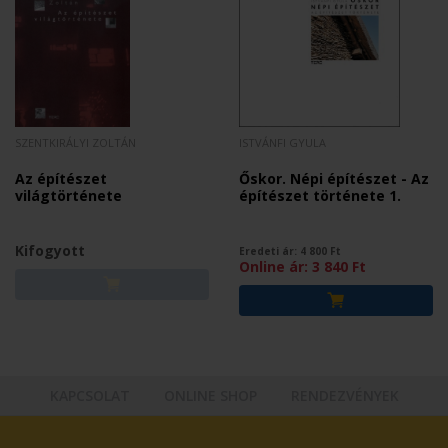
SZENTKIRÁLYI ZOLTÁN
ISTVÁNFI GYULA
Az építészet
Őskor. Népi építészet - Az
világtörténete
építészet története 1.
Kifogyott
Eredeti ár:
4 800
Ft
Online ár:
3 840
Ft
KAPCSOLAT
ONLINE SHOP
RENDEZVÉNYEK