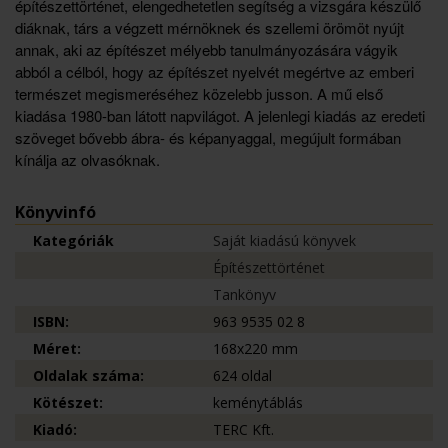
építészettörténet, elengedhetetlen segítség a vizsgára készülő
diáknak, társ a végzett mérnöknek és szellemi örömöt nyújt
annak, aki az építészet mélyebb tanulmányozására vágyik
abból a célból, hogy az építészet nyelvét megértve az emberi
természet megismeréséhez közelebb jusson. A mű első
kiadása 1980-ban látott napvilágot. A jelenlegi kiadás az eredeti
szöveget bővebb ábra- és képanyaggal, megújult formában
kínálja az olvasóknak.
Könyvinfó
Kategóriák
Saját kiadású könyvek
Építészettörténet
Tankönyv
ISBN:
963 9535 02 8
Méret:
168x220 mm
Oldalak száma:
624 oldal
Kötészet:
keménytáblás
Kiadó:
TERC Kft.