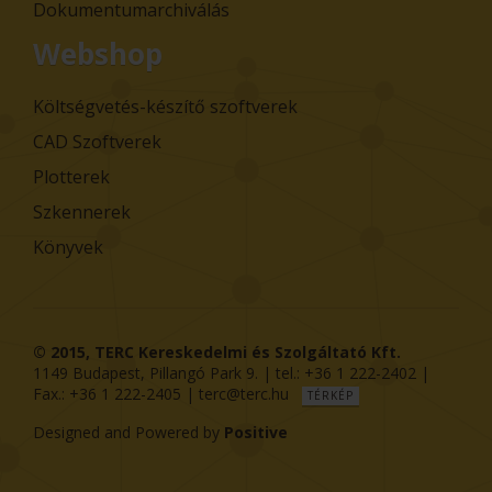
Dokumentumarchiválás
Webshop
Költségvetés-készítő szoftverek
CAD Szoftverek
Plotterek
Szkennerek
Könyvek
© 2015,
TERC Kereskedelmi és Szolgáltató Kft.
1149
Budapest
,
Pillangó Park 9
. | tel.:
+36 1 222-2402
|
Fax.:
+36 1 222-2405
|
terc@terc.hu
TÉRKÉP
Designed and Powered by
Positive