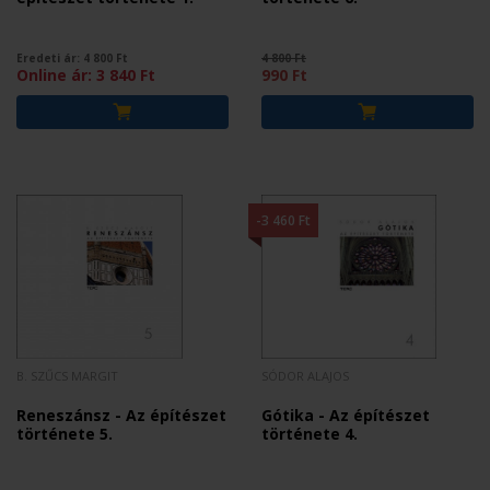
Eredeti ár:
4 800
Ft
4 800 Ft
Online ár:
3 840
Ft
990 Ft
-3 460 Ft
B. SZŰCS MARGIT
SÓDOR ALAJOS
Reneszánsz - Az építészet
Gótika - Az építészet
története 5.
története 4.