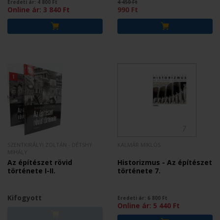
Eredeti ár:
4 800
Ft
4 450 Ft
Online ár:
3 840
Ft
990 Ft
SZENTKIRÁLYI ZOLTÁN - DÉTSHY
KALMÁR MIKLÓS
MIHÁLY
Az építészet rövid
Historizmus - Az építészet
története I-II.
története 7.
Kifogyott
Eredeti ár:
6 800
Ft
Online ár:
5 440
Ft