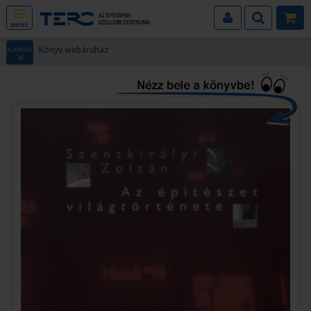
MENÜ
Könyv webáruház
ALMENÜ