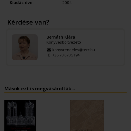
Kiadás éve:
2004
Kérdése van?
Bernáth Klára
Könyvesboltvezető
konyvrendeles@terc.hu
+36 70 670 5194
Mások ezt is megvásárolták...