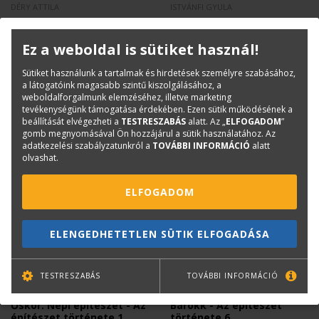
DÉRY ATTILA
ISTVÁNFI GYULA
Építészeti bibliográfia - A
Az építészet kezdetei
könyvnyomtatás
Ez a weboldal is sütiket használ!
kezdetétől az első
világháborúig
Sütiket használunk a tartalmak és hirdetések személyre szabásához,
Kifogyott
Kifogyott
a látogatóink magasabb szintű kiszolgálásához, a
weboldalforgalmunk elemzéséhez, illetve marketing
tevékenységünk támogatása érdekében. Ezen sütik működésének a
beállítását elvégezheti a
TESTRESZABÁS
alatt. Az „
ELFOGADOM
”
gomb megnyomásával Ön hozzájárul a sütik használatához. Az
adatkezelési szabályzatunkról a
TOVÁBBI INFORMÁCIÓ
alatt
olvashat.
-3 810 Ft
ELFOGADOM
ELENGEDHETETLEN SÜTIK ELFOGADÁSA
TESTRESZABÁS
TOVÁBBI INFORMÁCIÓ
ISTVÁNFI GYULA
SZENTKIRÁLYI ZOLTÁN
Őskor. Népi építészet - Az
Barokk - Az építészet
építészet története 1.
története 6.