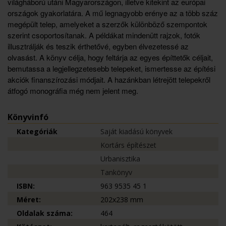
világháború utáni Magyarországon, illetve kitekint az európai
országok gyakorlatára. A mű legnagyobb erénye az a több száz
megépült telep, amelyeket a szerzők különböző szempontok
szerint csoportosítanak. A példákat mindenütt rajzok, fotók
illusztrálják és teszik érthetővé, egyben élvezetessé az
olvasást. A könyv célja, hogy feltárja az egyes építtetők céljait,
bemutassa a legjellegzetesebb telepeket, ismertesse az építési
akciók finanszírozási módjait. A hazánkban létrejött telepekről
átfogó monográfia még nem jelent meg.
Könyvinfó
Kategóriák
Saját kiadású könyvek
Kortárs építészet
Urbanisztika
Tankönyv
ISBN:
963 9535 45 1
Méret:
202x238 mm
Oldalak száma:
464