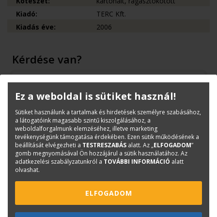
Kötészet:
kartonált, ragasztókötött
Kiadó:
TERC Kft.
Kiadás éve:
2006
Kérdése van?
Bernáth Klára
Könyvesboltvezető
Ez a weboldal is sütiket használ!
konyvrendeles@terc.hu
Sütiket használunk a tartalmak és hirdetések személyre szabásához,
+36 70 670 5194
a látogatóink magasabb szintű kiszolgálásához, a
weboldalforgalmunk elemzéséhez, illetve marketing
tevékenységünk támogatása érdekében. Ezen sütik működésének a
beállítását elvégezheti a
TESTRESZABÁS
alatt. Az „
ELFOGADOM
”
gomb megnyomásával Ön hozzájárul a sütik használatához. Az
adatkezelési szabályzatunkról a
TOVÁBBI INFORMÁCIÓ
alatt
Mások ezt is megvásárolták...
olvashat.
ELFOGADOM
-3 810 Ft