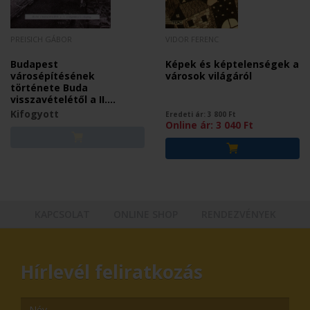
PREISICH GÁBOR
VIDOR FERENC
Budapest
Képek és képtelenségek a
városépítésének
városok világáról
története Buda
visszavételétől a II.
világháború végéig
Kifogyott
Eredeti ár:
3 800
Ft
Online ár:
3 040
Ft
KAPCSOLAT
ONLINE SHOP
RENDEZVÉNYEK
Hírlevél feliratkozás