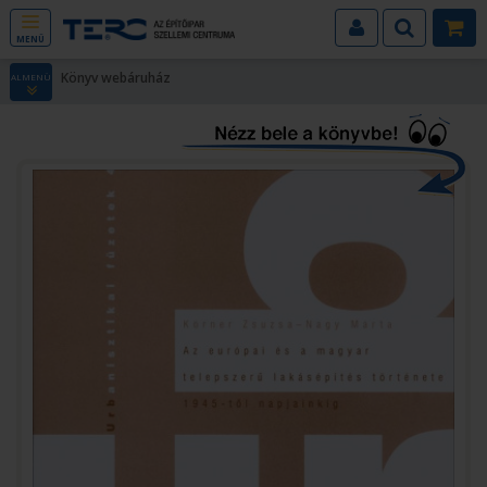
MENÜ
Könyv webáruház
ALMENÜ