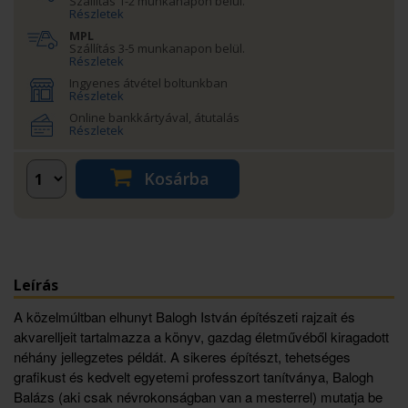
Szállítás 1-2 munkanapon belül.
Részletek
MPL
Szállítás 3-5 munkanapon belül.
Részletek
Ingyenes átvétel boltunkban
Részletek
Online bankkártyával, átutalás
Részletek
Kosárba
Leírás
A közelmúltban elhunyt Balogh István építészeti rajzait és
akvarelljeit tartalmazza a könyv, gazdag életművéből kiragadott
néhány jellegzetes példát. A sikeres építészt, tehetséges
grafikust és kedvelt egyetemi professzort tanítványa, Balogh
Balázs (aki csak névrokonságban van a mesterrel) mutatja be