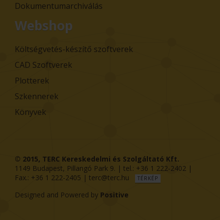
Dokumentumarchiválás
Webshop
Költségvetés-készítő szoftverek
CAD Szoftverek
Plotterek
Szkennerek
Könyvek
© 2015,
TERC Kereskedelmi és Szolgáltató Kft.
1149
Budapest
,
Pillangó Park 9
. | tel.:
+36 1 222-2402
|
Fax.:
+36 1 222-2405
|
terc@terc.hu
TÉRKÉP
Designed and Powered by
Positive