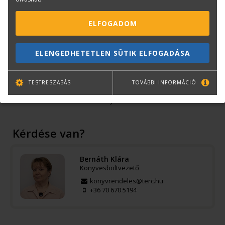
Képző- és iparművészet, design
ISBN:
9786155445576
ELFOGADOM
Méret:
210×230 mm
Oldalak száma:
248
ELENGEDHETETLEN SÜTIK ELFOGADÁSA
Kiadó:
TERC Kft.
Kiadás éve:
2018
TESTRESZABÁS
TOVÁBBI INFORMÁCIÓ
Könyv nyelve:
magyar
Kötészet:
keménytáblás
Kérdése van?
Bernáth Klára
Könyvesboltvezető
konyvrendeles@terc.hu
+36 70 670 5194