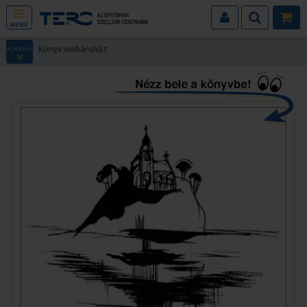
MENÜ
Könyv webáruház
ALMENÜ