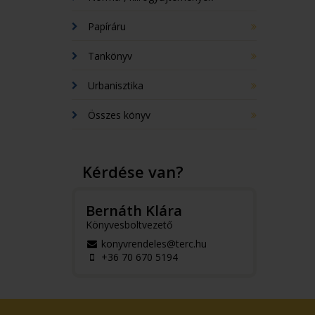
Papíráru
Tankönyv
Urbanisztika
Összes könyv
Kérdése van?
Bernáth Klára
Könyvesboltvezető
konyvrendeles@terc.hu
+36 70 670 5194