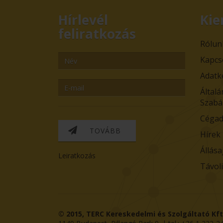
Hírlevél
Kie
feliratkozás
Rólun
Kapcs
Adatk
Általá
Szabá
Cégad
TOVÁBB
Hírek
Állása
Leiratkozás
Távol
© 2015,
TERC Kereskedelmi és Szolgáltató Kft