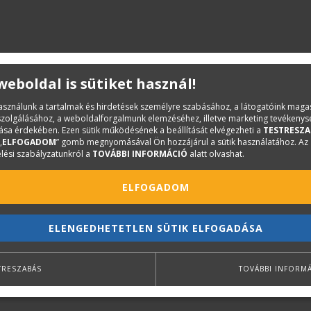
 weboldal is sütiket használ!
használunk a tartalmak és hirdetések személyre szabásához, a látogatóink mag
iszolgálásához, a weboldalforgalmunk elemzéséhez, illetve marketing tevékeny
sa érdekében. Ezen sütik működésének a beállítását elvégezheti a
TESTRESZA
„
ELFOGADOM
” gomb megnyomásával Ön hozzájárul a sütik használatához. Az
lési szabályzatunkról a
TOVÁBBI INFORMÁCIÓ
alatt olvashat.
ELFOGADOM
ELENGEDHETETLEN SÜTIK ELFOGADÁSA
TRESZABÁS
TOVÁBBI INFORM