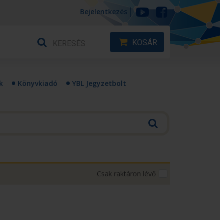
Bejelentkezés
KOSÁR
k
Könyvkiadó
YBL Jegyzetbolt
Csak raktáron lévő