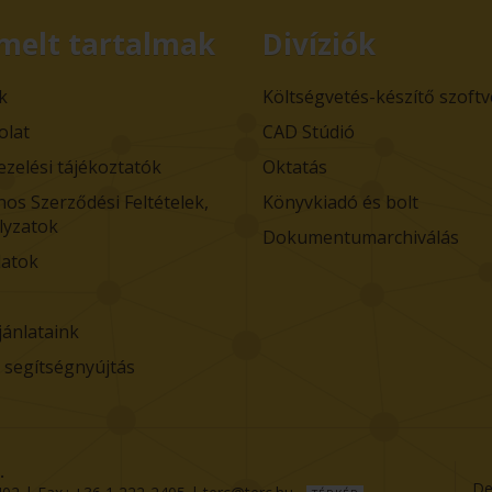
melt tartalmak
Divíziók
k
Költségvetés-készítő szoft
olat
CAD Stúdió
ezelési tájékoztatók
Oktatás
nos Szerződési Feltételek,
Könyvkiadó és bolt
lyzatok
Dokumentumarchiválás
atok
jánlataink
i segítségnyújtás
.
De