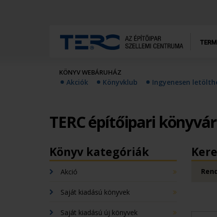
TERM
KÖNYV WEBÁRUHÁZ
Akciók
Könyvklub
Ingyenesen letölt
TERC építőipari könyvá
Könyv kategóriák
Kere
Rend
Akció
Saját kiadású könyvek
Saját kiadású új könyvek