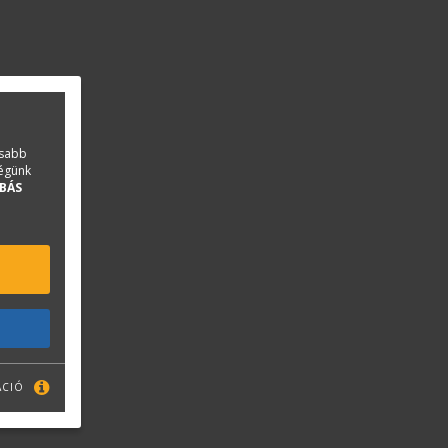
asabb
ségünk
BÁS
ÁCIÓ