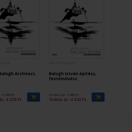
BALOGH
BALOGH BALÁZS
Balogh Architect,
Balogh István építész,
festőművész
r:
5 400
Ft
Eredeti ár:
5 400
Ft
ár:
4 320
Ft
Online ár:
4 320
Ft