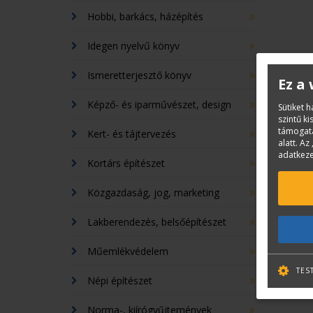
Hobbi, barkács, házépítés
Idegen nyelvű könyv
Ismeretterjesztő könyv
Ez a
Képző- és iparművészet, design
Sütiket 
szintű k
támogatá
Kert- és tájtervezés
alatt. Az 
adatkeze
Kortárs építészet
Közgazdaság, jog, marketing
Lakberendezés, belsőépítészet
Műemlékvédelem
TES
Népi építészet
Norma-, kiírógyűjtemények