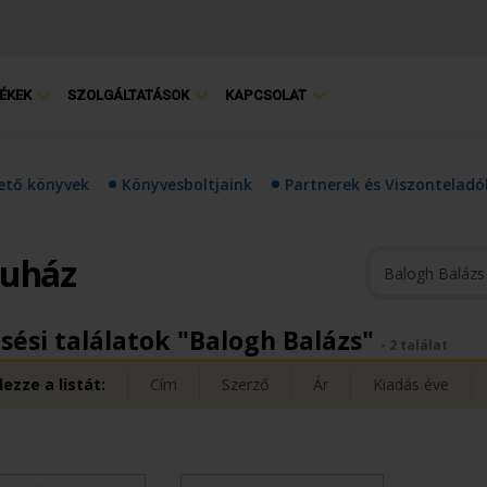
ÉKEK
SZOLGÁLTATÁSOK
KAPCSOLAT
hető könyvek
Könyvesboltjaink
Partnerek és Viszonteladó
ruház
sési találatok "Balogh Balázs"
- 2 találat
ezze a listát:
Cím
Szerző
Ár
Kiadás éve