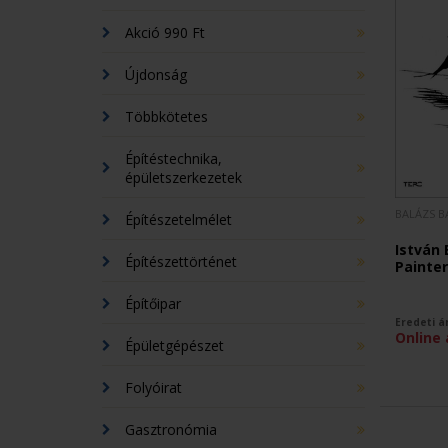
Akció 990 Ft
Újdonság
Többkötetes
Építéstechnika,
épületszerkezetek
BALÁZS 
Építészetelmélet
István 
Építészettörténet
Painter
Építőipar
Eredeti á
Online 
Épületgépészet
Folyóirat
Gasztronómia