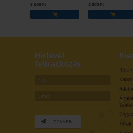
3 600 Ft
2 300 Ft
Hírlevél
Kie
feliratkozás
Rólun
Kapcs
Adatk
Általá
Szabá
Cégad
TOVÁBB
Hírek