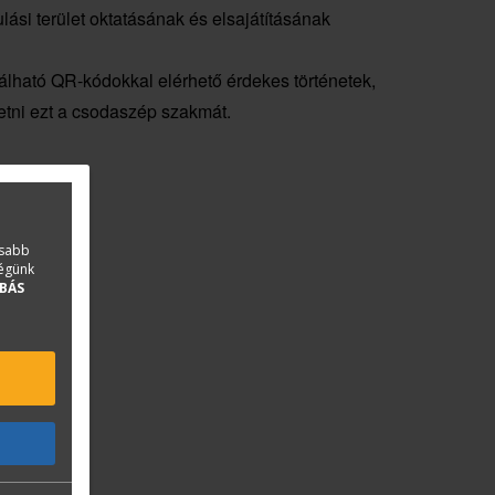
ulási terület oktatásának és elsajátításának
lható QR-kódokkal elérhető érdekes történetek,
etni ezt a csodaszép szakmát.
asabb
ségünk
BÁS