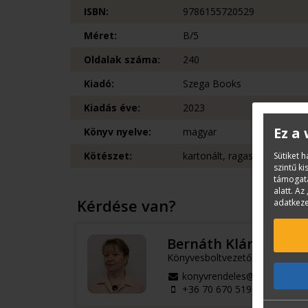
ISBN:
9786155720529
Méret:
B/5
Oldalak száma:
240
Kiadó:
Szega Books
Kiadás éve:
2023
Ez a
Könyv nyelve:
magyar
Kötészet:
kartonált, ragasztókötött
Sütiket 
szintű k
támogatá
alatt. Az 
Kérdése van?
adatkeze
Bernáth Klára
Könyvesboltvezető
konyvrendeles@terc.hu
+36 70 670 5194