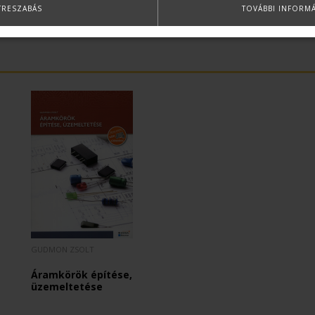
TRESZABÁS
TOVÁBBI INFORM
GUDMON ZSOLT
Áramkörök építése,
üzemeltetése