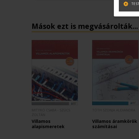
TES
Mások ezt is megvásárolták...
MITYKÓ CSABA - SZÜCS
TÓTH SZONJA ALEXANDRA
ZOLTÁN
Villamos
Villamos áramkörök
alapismeretek
számításai