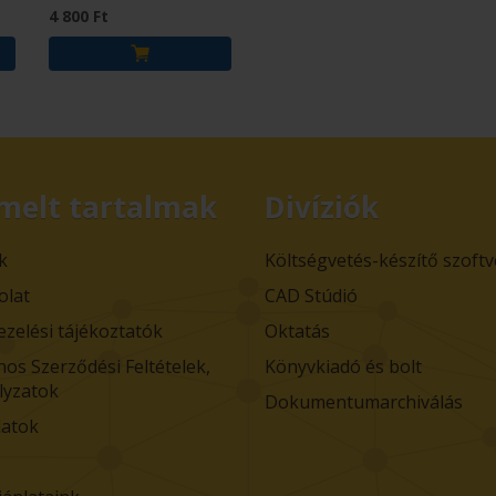
4 800 Ft
melt tartalmak
Divíziók
k
Költségvetés-készítő szoft
olat
CAD Stúdió
ezelési tájékoztatók
Oktatás
nos Szerződési Feltételek,
Könyvkiadó és bolt
lyzatok
Dokumentumarchiválás
atok