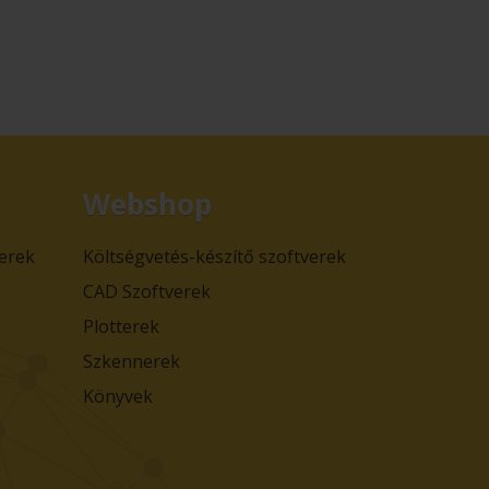
Webshop
verek
Költségvetés-készítő szoftverek
CAD Szoftverek
Plotterek
Szkennerek
Könyvek