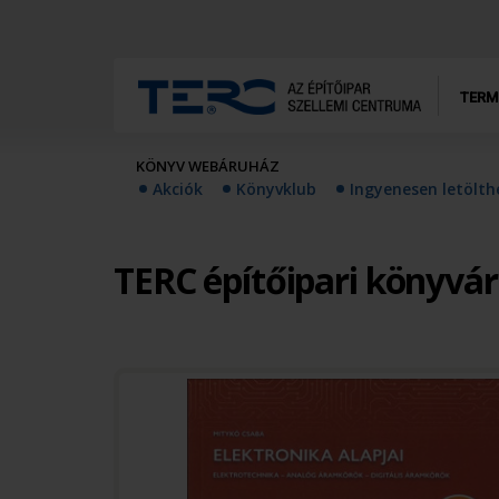
TERM
KÖNYV WEBÁRUHÁZ
Akciók
Könyvklub
Ingyenesen letölt
TERC építőipari könyvá