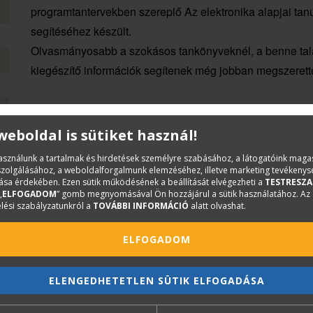
programtantervekben szereplő
Az
elektronika alapjai tan
segítéséhez készült.
Olvasmányosabb a szokásos tankönyveknél, a benne talá
kiegészítő információk segítenek még jobban megszerett
 weboldal is sütiket használ!
használunk a tartalmak és hirdetések személyre szabásához, a látogatóink mag
iszolgálásához, a weboldalforgalmunk elemzéséhez, illetve marketing tevékeny
sa érdekében. Ezen sütik működésének a beállítását elvégezheti a
TESTRESZA
„
ELFOGADOM
” gomb megnyomásával Ön hozzájárul a sütik használatához. Az
lési szabályzatunkról a
TOVÁBBI INFORMÁCIÓ
alatt olvashat.
ELFOGADOM
ELENGEDHETETLEN SÜTIK ELFOGADÁSA