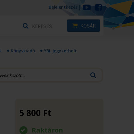
Bejelentkezés
KOSÁR
k
Könyvkiadó
YBL Jegyzetbolt
5 800
Ft
Raktáron