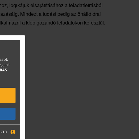
z, logikájuk elsajátításához a feladatleírásból
azásáig. Mindezt a tudást pedig az önálló órai
lkalmazni a kidolgozandó feladatokon keresztül.
asabb
ségünk
BÁS
ÁCIÓ