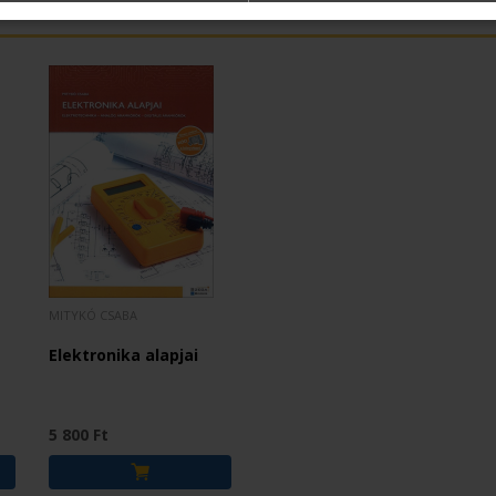
MITYKÓ CSABA
Elektronika alapjai
5 800 Ft