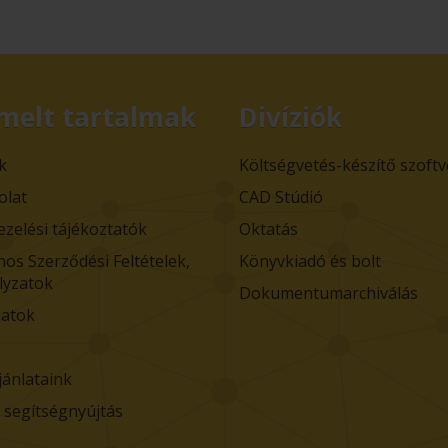
melt tartalmak
Divíziók
k
Költségvetés-készítő szoft
olat
CAD Stúdió
ezelési tájékoztatók
Oktatás
nos Szerződési Feltételek,
Könyvkiadó és bolt
lyzatok
Dokumentumarchiválás
atok
jánlataink
i segítségnyújtás