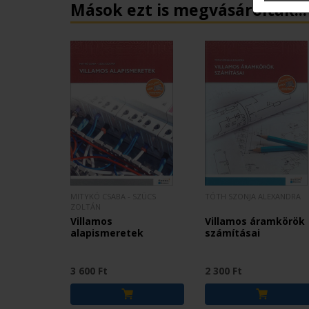
Mások ezt is megvásárolták...
MITYKÓ CSABA - SZÜCS
TÓTH SZONJA ALEXANDRA
ZOLTÁN
Villamos
Villamos áramkörök
alapismeretek
számításai
3 600 Ft
2 300 Ft