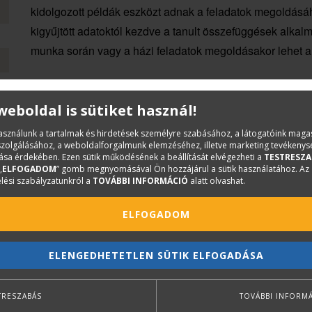
kidolgozott példák eszközt adnak a feladatok megoldásáho
kigyűjtött adatoktól kezdve a tanult összefüggések alkalm
munka során vagy a házi feladatok megoldásakor lehet a
 weboldal is sütiket használ!
használunk a tartalmak és hirdetések személyre szabásához, a látogatóink mag
iszolgálásához, a weboldalforgalmunk elemzéséhez, illetve marketing tevékeny
sa érdekében. Ezen sütik működésének a beállítását elvégezheti a
TESTRESZA
„
ELFOGADOM
” gomb megnyomásával Ön hozzájárul a sütik használatához. Az
lési szabályzatunkról a
TOVÁBBI INFORMÁCIÓ
alatt olvashat.
ELFOGADOM
ELENGEDHETETLEN SÜTIK ELFOGADÁSA
TRESZABÁS
TOVÁBBI INFORM