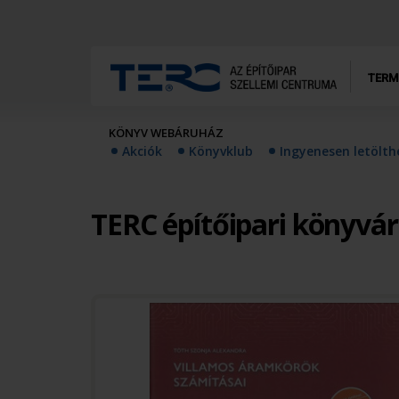
TERM
KÖNYV WEBÁRUHÁZ
Akciók
Könyvklub
Ingyenesen letölt
TERC építőipari könyvá