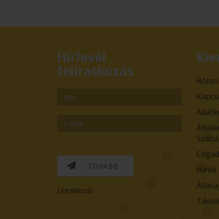
Hírlevél
Kie
feliratkozás
Rólun
Kapcs
Adatk
Általá
Szabá
Cégad
TOVÁBB
Hírek
Állása
Leiratkozás
Távol