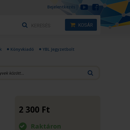
Bejelentkezés
KOSÁR
k
Könyvkiadó
YBL Jegyzetbolt
2 300
Ft
Raktáron