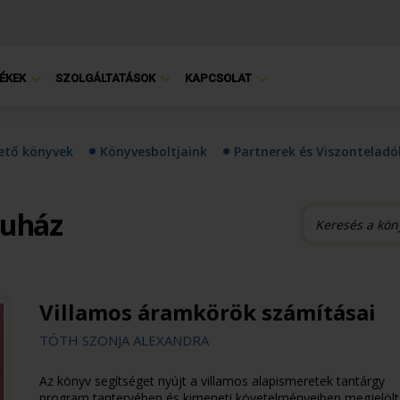
ÉKEK
SZOLGÁLTATÁSOK
KAPCSOLAT
hető könyvek
Könyvesboltjaink
Partnerek és Viszonteladó
ruház
Villamos áramkörök számításai
TÓTH SZONJA ALEXANDRA
Az könyv segítséget nyújt a villamos alapismeretek tantárgy
program tantervében és kimeneti követelményeiben megjelölt