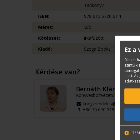
Tankönyv
ISBN:
978 615 5720 61 1
Méret:
B/5
Kötészet:
irkafűzött
Ez a
Kiadó:
Szega Books
Sütiket 
szintű k
Kérdése van?
támogatá
alatt. Az 
adatkeze
Bernáth Klára
Könyvesboltvezető
konyvrendeles@terc.hu
+36 70 670 5194
TES