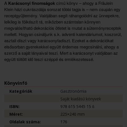
A
Karácsonyi finomságok
című könyv – ahogy a Fräulein
Klein házi cukrászdája sorozat többi tagja is – nem csupán egy
receptgyűjtemény. Valójában segít ráhangolódni az ünnepekre,
lelkileg is fölkészít rá, miközben számtalan könnyen
megvalósítható dekorációs ötletet is mutat a süteményreceptek
mellett. Hogyan csináljunk s.k. adventi kalendáriumot, koszorút,
asztali díszt vagy karácsonyfadíszt. Ezeket a dekorációkat
elsősorban gyerekekkel együtt érdemes megcsinálni, ahogy a
szerző a saját lányaival teszi. Mert a karácsonyt valójában az
együtt töltött idő teszi széppé és emlékezetessé.
Könyvinfó
Kategóriák
Gasztronómia
Saját kiadású könyvek
ISBN:
978 615 5445 15 6
Méret:
225×240 mm
Oldalak száma:
176