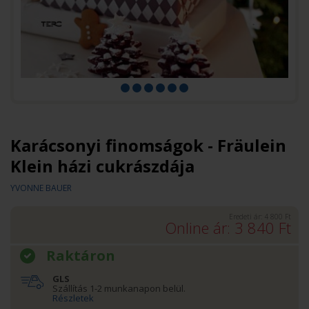
Karácsonyi finomságok - Fräulein
Klein házi cukrászdája
YVONNE BAUER
Eredeti ár:
4 800
Ft
Online ár:
3 840
Ft
Raktáron
GLS
Szállítás 1-2 munkanapon belül.
Részletek