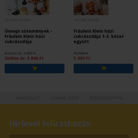
YVONNE BAUER
YVONNE BAUER
Ünnepi sütemények -
Fräulein Klein házi
Fräulein Klein házi
cukrászdája 1-3. kötet
cukrászdája
együtt
Eredeti ár:
4 800
Ft
14 100 Ft
Online ár:
3 840
Ft
5 000 Ft
KAPCSOLAT
ONLINE SHOP
RENDEZVÉNYEK
Hírlevél feliratkozás