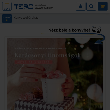
MENÜ
Könyv webáruház
ALMENÜ