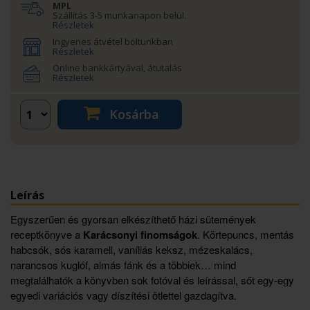
MPL
Szállítás 3-5 munkanapon belül.
Részletek
Ingyenes átvétel boltunkban
Részletek
Online bankkártyával, átutalás
Részletek
Kosárba
Leírás
Egyszerűen és gyorsan elkészíthető házi sütemények
receptkönyve a
Karácsonyi finomságok
. Körtepuncs, mentás
habcsók, sós karamell, vaníliás keksz, mézeskalács,
narancsos kuglóf, almás fánk és a többiek… mind
megtalálhatók a könyvben sok fotóval és leírással, sőt egy-egy
egyedi variációs vagy díszítési ötlettel gazdagítva.