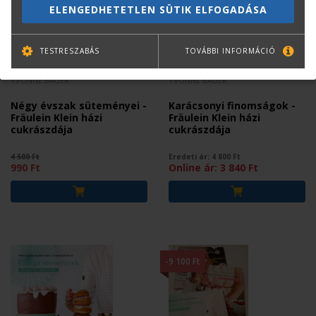
ELENGEDHETETLEN SÜTIK ELFOGADÁSA
TESTRESZABÁS
TOVÁBBI INFORMÁCIÓ
YVONNE BAUER
YVONNE BAUER
Négy évszak süteményei -
Karácsonyi finomságok -
Fräulein Klein házi
Fräulein Klein házi
cukrászdája
cukrászdája
4 500 Ft
Eredeti ár:
4 800
Ft
990 Ft
Online ár:
3 840
Ft
-9 100 Ft