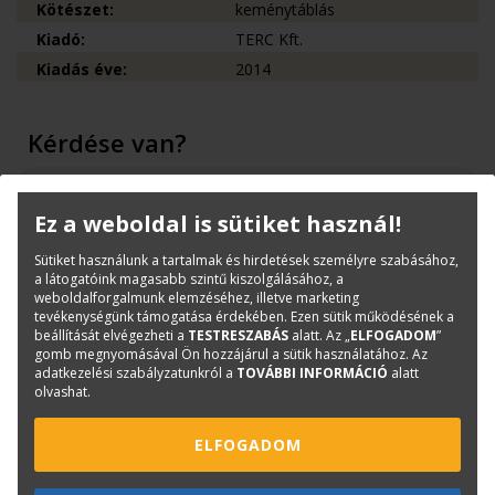
Kötészet:
keménytáblás
Kiadó:
TERC Kft.
Kiadás éve:
2014
Kérdése van?
Bernáth Klára
Ez a weboldal is sütiket használ!
Könyvesboltvezető
konyvrendeles@terc.hu
Sütiket használunk a tartalmak és hirdetések személyre szabásához,
+36 70 670 5194
a látogatóink magasabb szintű kiszolgálásához, a
weboldalforgalmunk elemzéséhez, illetve marketing
tevékenységünk támogatása érdekében. Ezen sütik működésének a
beállítását elvégezheti a
TESTRESZABÁS
alatt. Az „
ELFOGADOM
”
gomb megnyomásával Ön hozzájárul a sütik használatához. Az
adatkezelési szabályzatunkról a
TOVÁBBI INFORMÁCIÓ
alatt
olvashat.
Mások ezt is megvásárolták...
ELFOGADOM
-3 510 Ft