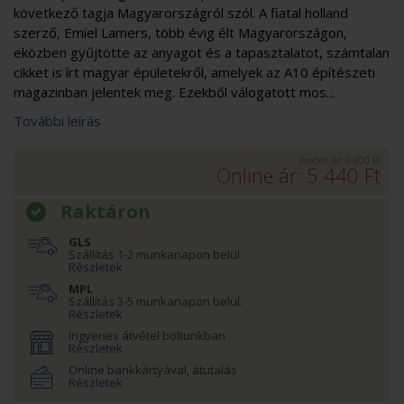
következő tagja Magyarországról szól. A fiatal holland
szerző, Emiel Lamers, több évig élt Magyarországon,
eközben gyűjtötte az anyagot és a tapasztalatot, számtalan
cikket is írt magyar épületekről, amelyek az A10 építészeti
magazinban jelentek meg. Ezekből válogatott mos...
További leírás
Eredeti ár:
6 800
Ft
Online ár:
5 440
Ft
Raktáron
GLS
Szállítás 1-2 munkanapon belül.
Részletek
MPL
Szállítás 3-5 munkanapon belül.
Részletek
Ingyenes átvétel boltunkban
Részletek
Online bankkártyával, átutalás
Részletek