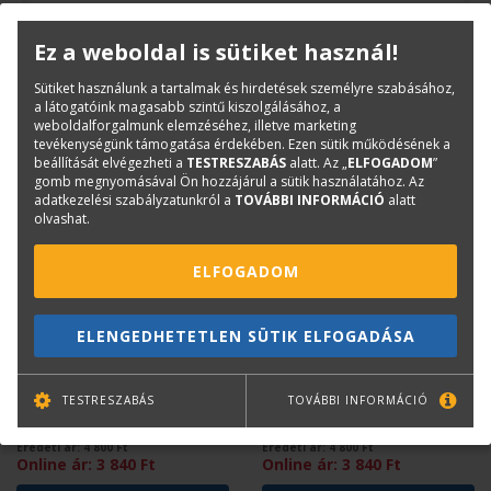
Ez a weboldal is sütiket használ!
Sütiket használunk a tartalmak és hirdetések személyre szabásához,
Mások ezt is megvásárolták...
a látogatóink magasabb szintű kiszolgálásához, a
weboldalforgalmunk elemzéséhez, illetve marketing
tevékenységünk támogatása érdekében. Ezen sütik működésének a
beállítását elvégezheti a
TESTRESZABÁS
alatt. Az „
ELFOGADOM
”
gomb megnyomásával Ön hozzájárul a sütik használatához. Az
adatkezelési szabályzatunkról a
TOVÁBBI INFORMÁCIÓ
alatt
olvashat.
ELFOGADOM
VUKOSZÁVLYEV ZORÁN
SZERZŐI KOLLEKTÍVA
ELENGEDHETETLEN SÜTIK ELFOGADÁSA
Kortárs holland építészet
Családi házak / Family
houses
TESTRESZABÁS
TOVÁBBI INFORMÁCIÓ
Eredeti ár:
4 800
Ft
Eredeti ár:
4 800
Ft
Online ár:
3 840
Ft
Online ár:
3 840
Ft