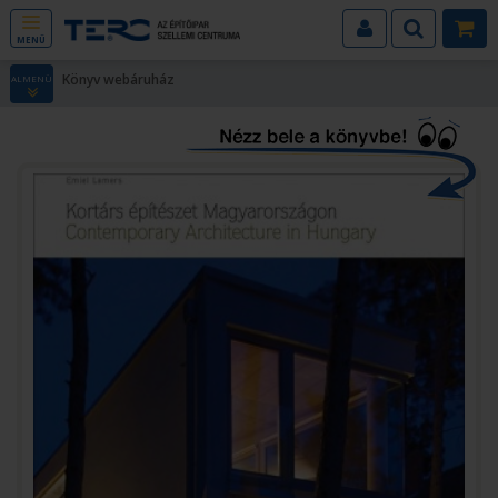
MENÜ
Könyv webáruház
ALMENÜ