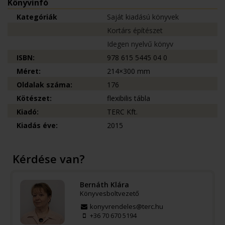
Könyvinfó
Kategóriák
Saját kiadású könyvek
Kortárs építészet
Idegen nyelvű könyv
ISBN:
978 615 5445 04 0
Méret:
214×300 mm
Oldalak száma:
176
Kötészet:
flexibilis tábla
Kiadó:
TERC Kft.
Kiadás éve:
2015
Kérdése van?
Bernáth Klára
Könyvesboltvezető
konyvrendeles@terc.hu
+36 70 670 5194