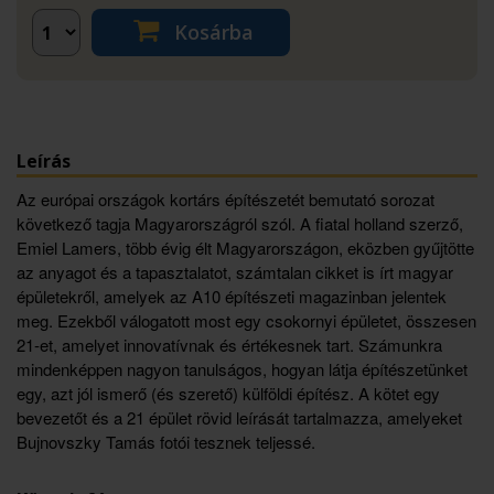
Kosárba
Leírás
Az európai országok kortárs építészetét bemutató sorozat
következő tagja Magyarországról szól. A fiatal holland szerző,
Emiel Lamers, több évig élt Magyarországon, eközben gyűjtötte
az anyagot és a tapasztalatot, számtalan cikket is írt magyar
épületekről, amelyek az A10 építészeti magazinban jelentek
meg. Ezekből válogatott most egy csokornyi épületet, összesen
21-et, amelyet innovatívnak és értékesnek tart. Számunkra
mindenképpen nagyon tanulságos, hogyan látja építészetünket
egy, azt jól ismerő (és szerető) külföldi építész. A kötet egy
bevezetőt és a 21 épület rövid leírását tartalmazza, amelyeket
Bujnovszky Tamás fotói tesznek teljessé.