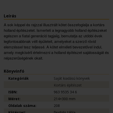
Leírás
A sok képpel és rajzzal illusztrált kötet összefoglalja a kortárs
holland építészetet. Ismerteti a legnagyobb holland építészeket
egészen a fiatal generáció tagjaiig, bemutatja az utóbbi évek
legfontosabbnak vélt épületeit, amelyeket a szerző rövid
elemzéssel tesz teljessé. A kötet elméleti bevezetővel indul,
amely megkísérli értelmezni a holland építészet sajátosságát és
népszerűségének okait.
Könyvinfó
Kategóriák
Saját kiadású könyvek
Kortárs építészet
ISBN:
963 9535 34 6
Méret:
214×300 mm
Oldalak száma:
208
Kötészet:
flexibilis tábla