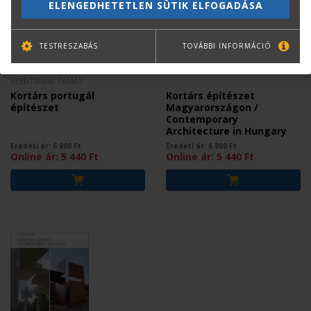
ELENGEDHETETLEN SÜTIK ELFOGADÁSA
TESTRESZABÁS
TOVÁBBI INFORMÁCIÓ
VUKOSZÁVLYEV ZORÁN -
EMIEL LAMERS
SZENTIRMAI TAMÁS
Kortárs portugál
Kortárs építészet
építészet
Magyarországon /
Contemporary
Architecture in Hungary
Eredeti ár:
6 800
Ft
Eredeti ár:
6 800
Ft
Online ár:
5 440
Ft
Online ár:
5 440
Ft