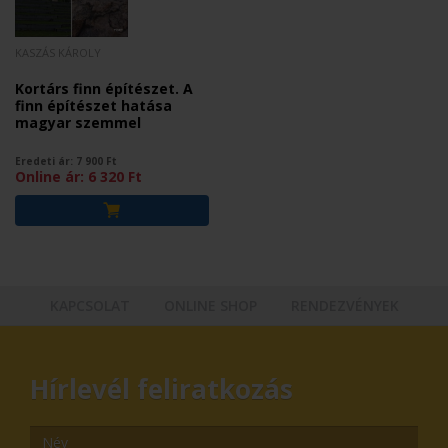
KASZÁS KÁROLY
Kortárs finn építészet. A
finn építészet hatása
magyar szemmel
Eredeti ár:
7 900
Ft
Online ár:
6 320
Ft
KAPCSOLAT
ONLINE SHOP
RENDEZVÉNYEK
Hírlevél feliratkozás