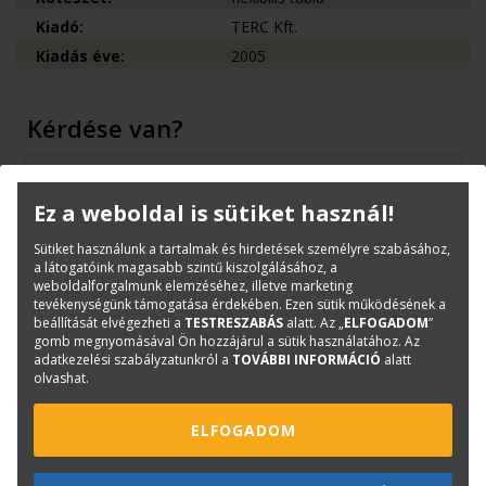
Kiadó:
TERC Kft.
Kiadás éve:
2005
Kérdése van?
Bernáth Klára
Könyvesboltvezető
Ez a weboldal is sütiket használ!
konyvrendeles@terc.hu
Sütiket használunk a tartalmak és hirdetések személyre szabásához,
+36 70 670 5194
a látogatóink magasabb szintű kiszolgálásához, a
weboldalforgalmunk elemzéséhez, illetve marketing
tevékenységünk támogatása érdekében. Ezen sütik működésének a
beállítását elvégezheti a
TESTRESZABÁS
alatt. Az „
ELFOGADOM
”
gomb megnyomásával Ön hozzájárul a sütik használatához. Az
adatkezelési szabályzatunkról a
TOVÁBBI INFORMÁCIÓ
alatt
Mások ezt is megvásárolták...
olvashat.
ELFOGADOM