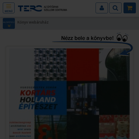
MENÜ
Könyv webáruház
ALMENÜ