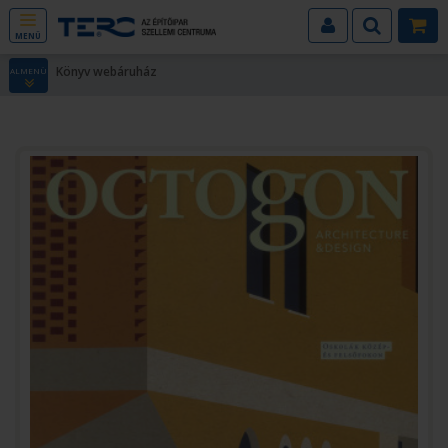
MENÜ
Könyv webáruház
ALMENÜ