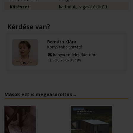
Kötészet:
kartonált, ragasztókötött
Kérdése van?
Bernáth Klára
Könyvesboltvezető
konyvrendeles@terc.hu
+36 70 670 5194
Mások ezt is megvásárolták...