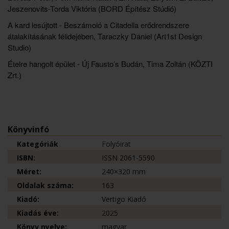
Jeszenovits-Torda Viktória (BORD Építész Stúdió)
A kard lesújtott - Beszámoló a Citadella erődrendszere
átalakításának félidejében, Taraczky Dániel (Art1st Design
Studio)
Ételre hangolt épület
-
Új Fausto’s Budán, Tima Zoltán (KÖZTI
Zrt.)
Könyvinfó
Kategóriák
Folyóirat
ISBN:
ISSN 2061-5590
Méret:
240×320 mm
Oldalak száma:
163
Kiadó:
Vertigo Kiadó
Kiadás éve:
2025
Könyv nyelve:
magyar