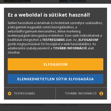
JÁMBRIK CSABA-MASSÁNYI TIBOR
REITH ANDRÁS SZERK.
Ez a weboldal is sütiket használ!
Üvegszerkezetek
Üveg az építészetben
tervezése. Műszaki
Sütiket használunk a tartalmak és hirdetések személyre szabásához,
szabályzat és
a látogatóink magasabb szintű kiszolgálásához, a
mintapéldák
weboldalforgalmunk elemzéséhez, illetve marketing
Kifogyott
Eredeti ár:
3 900
Ft
tevékenységünk támogatása érdekében. Ezen sütik működésének a
Online ár:
3 120
Ft
beállítását elvégezheti a
TESTRESZABÁS
alatt. Az „
ELFOGADOM
”
gomb megnyomásával Ön hozzájárul a sütik használatához. Az
adatkezelési szabályzatunkról a
TOVÁBBI INFORMÁCIÓ
alatt
olvashat.
ELFOGADOM
ELENGEDHETETLEN SÜTIK ELFOGADÁSA
TESTRESZABÁS
TOVÁBBI INFORMÁCIÓ
PATTANTYÚS-ÁBRAHÁM ÁDÁM
EMIEL LAMERS