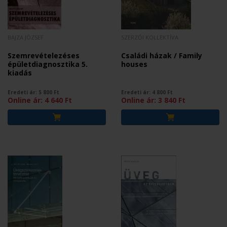
BAJZA JÓZSEF
SZERZŐI KOLLEKTÍVA
Szemrevételezéses
Családi házak / Family
épületdiagnosztika 5.
houses
kiadás
Eredeti ár:
5 800
Ft
Eredeti ár:
4 800
Ft
Online ár:
4 640
Ft
Online ár:
3 840
Ft