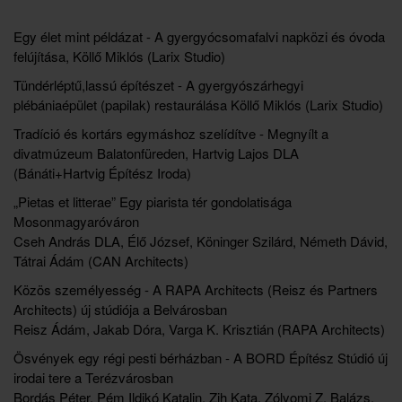
Egy élet mint példázat - A gyergyócsomafalvi napközi és óvoda
felújítása, Köllő Miklós (Larix Studio)
Tündérléptű,lassú építészet - A gyergyószárhegyi
plébániaépület (papilak) restaurálása Köllő Miklós (Larix Studio)
Tradíció és kortárs egymáshoz szelídítve - Megnyílt a
divatmúzeum Balatonfüreden, Hartvig Lajos DLA
(Bánáti+Hartvig Építész Iroda)
„Pietas et litterae”
Egy piarista tér gondolatisága
Mosonmagyaróváron
Cseh András DLA, Élő József, Köninger Szilárd, Németh Dávid,
Tátrai Ádám (CAN Architects)
Közös személyesség - A RAPA Architects (Reisz és Partners
Architects) új stúdiója a Belvárosban
Reisz Ádám, Jakab Dóra, Varga K. Krisztián (RAPA Architects)
Ösvények egy régi pesti bérházban -
A BORD Építész Stúdió új
irodai tere a Terézvárosban
Bordás Péter, Pém Ildikó Katalin, Zih Kata, Zólyomi Z. Balázs,