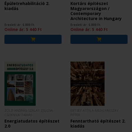
Épületrehabilitáció 2.
Kortárs építészet
kiadás
Magyarországon /
Contemporary
Architecture in Hungary
Eredeti ár:
6 800
Ft
Eredeti ár:
6 800
Ft
Online ár:
5 440
Ft
Online ár:
5 440
Ft
ZÖLD ANDRÁS-SZALAY ZSUZSA-
ERTSEY ATTILA-MEDGYASSZAY
CSOKNYAI TAMÁS
PÉTER
Energiatudatos építészet
Fenntartható építészet 2.
2.0
kiadás