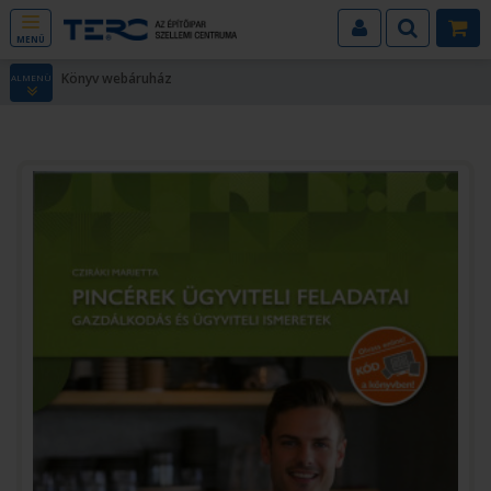
MENÜ
Könyv webáruház
ALMENÜ