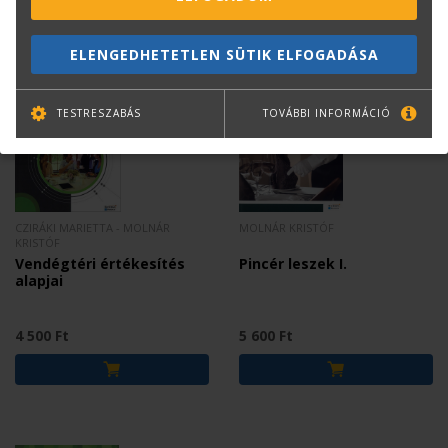
Mások ezt is megvásárolták...
ELENGEDHETETLEN SÜTIK ELFOGADÁSA
TESTRESZABÁS
TOVÁBBI INFORMÁCIÓ
CZIRÁKI MARIETTA - MOLNÁR
MOLNÁR KRISTÓF
KRISTÓF
Vendégtéri értékesítés
Pincér leszek I.
alapjai
4 500 Ft
5 600 Ft