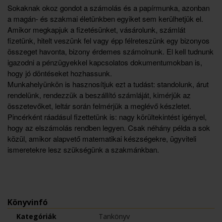
Sokaknak okoz gondot a számolás és a papírmunka, azonban
a magán- és szakmai életünkben egyiket sem kerülhetjük el.
Amikor megkapjuk a fizetésünket, vásárolunk, számlát
fizetünk, hitelt veszünk fel vagy épp félreteszünk egy bizonyos
összeget havonta, bizony érdemes számolnunk. El kell tudnunk
igazodni a pénzügyekkel kapcsolatos dokumentumokban is,
hogy jó döntéseket hozhassunk.
Munkahelyünkön is hasznosítjuk ezt a tudást: standolunk, árut
rendelünk, rendezzük a beszállító számláját, kimérjük az
összetevőket, leltár során felmérjük a meglévő készletet.
Pincérként ráadásul fizettetünk is: nagy körültekintést igényel,
hogy az elszámolás rendben legyen. Csak néhány példa a sok
közül, amikor alapvető matematikai készségekre, ügyviteli
ismeretekre lesz szükségünk a szakmánkban.
Könyvinfó
Kategóriák
Tankönyv