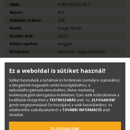
ISBN:
9786155720 69 7
Méret:
B/5
Oldalak száma:
208
Kiadó:
Szega Books
Kiadás éve:
2023
Könyv nyelve:
magyar
Kötészet:
kartonált, ragasztókötött
Kérdése van?
Ez a weboldal is sütiket használ!
Sütiket használunk a tartalmak és hirdetések személyre szabásához,
a látogatóink magasabb szintű kiszolgálásához, a
Bernáth Klára
weboldalforgalmunk elemzéséhez, illetve marketing
Könyvesboltvezető
tevékenységünk támogatása érdekében. Ezen sütik működésének a
konyvrendeles@terc.hu
beállítását elvégezheti a
TESTRESZABÁS
alatt. Az „
ELFOGADOM
”
+36 70 670 5194
gomb megnyomásával Ön hozzájárul a sütik használatához. Az
adatkezelési szabályzatunkról a
TOVÁBBI INFORMÁCIÓ
alatt
olvashat.
ELFOGADOM