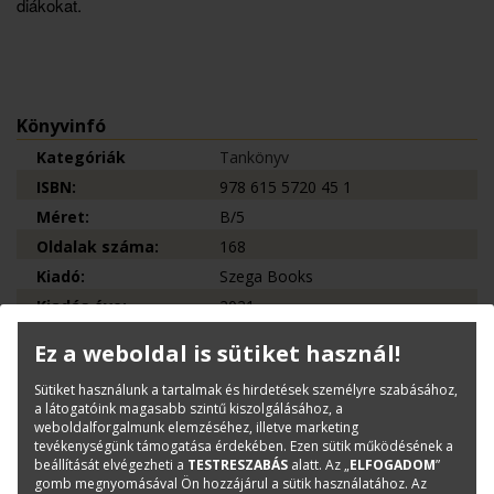
diákokat.
Könyvinfó
Kategóriák
Tankönyv
ISBN:
978 615 5720 45 1
Méret:
B/5
Oldalak száma:
168
Kiadó:
Szega Books
Kiadás éve:
2021
Könyv nyelve:
magyar
Ez a weboldal is sütiket használ!
Kötészet:
kartonált, ragasztókötött
Sütiket használunk a tartalmak és hirdetések személyre szabásához,
a látogatóink magasabb szintű kiszolgálásához, a
weboldalforgalmunk elemzéséhez, illetve marketing
Kérdése van?
tevékenységünk támogatása érdekében. Ezen sütik működésének a
beállítását elvégezheti a
TESTRESZABÁS
alatt. Az „
ELFOGADOM
”
gomb megnyomásával Ön hozzájárul a sütik használatához. Az