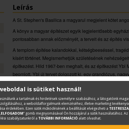
Leírás
A St. Stephen's Basilica a magyarul megjelent kötet ango
A könyv a magyar építészet egyik legjelentősebb egyházi é
pontosabban annak előzményét, a terveit és az építés vis
A templom építése kalandokkal, kétségbeeséssel, tragédiá
kísért történet. Megismerhetjük születésének nehézségeit 
építkezést. Hild 1967-ben meghalt, és az építkezést Ybl 
beomlott. Ybl új tervet dolgozott ki, egy grandiózus, nag
végül meg is épült. A belsőt Ybl halálát követően Kauser J
 weboldal is sütiket használ!
Magyarország legjelentősebb keresztény templomát, a Sze
őrzőhelyét, 1905-ben szentelték fel.
használunk a tartalmak és hirdetések személyre szabásához, a látogatóink mag
iszolgálásához, a weboldalforgalmunk elemzéséhez, illetve marketing tevékeny
sa érdekében. Ezen sütik működésének a beállítását elvégezheti a
A könyvben archív fotókon és terveken nézhetjük végig a
TESTRESZA
„
ELFOGADOM
” gomb megnyomásával Ön hozzájárul a sütik használatához. Az
képeken láthatjuk a sikert, azaz a kész épületet teljes
lési szabályzatunkról a
TOVÁBBI INFORMÁCIÓ
alatt olvashat.
művészettörténész írta, aki 1985 óta kutatja a bazilika tör