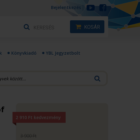
Bejelentkezés
KOSÁR
k
Könyvkiadó
YBL Jegyzetbolt
of
2 910 Ft kedvezmény
3 900 Ft