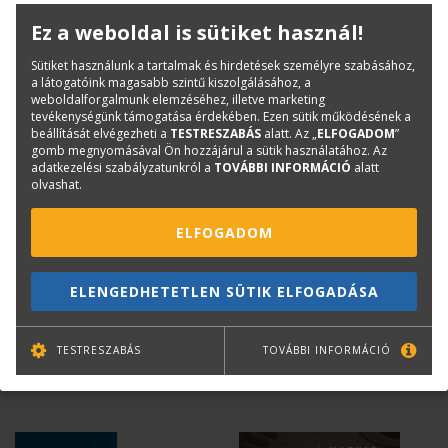
Ez a weboldal is sütiket használ!
Sütiket használunk a tartalmak és hirdetések személyre szabásához,
a látogatóink magasabb szintű kiszolgálásához, a
weboldalforgalmunk elemzéséhez, illetve marketing
tevékenységünk támogatása érdekében. Ezen sütik működésének a
beállítását elvégezheti a
TESTRESZABÁS
alatt. Az „
ELFOGADOM
”
gomb megnyomásával Ön hozzájárul a sütik használatához. Az
adatkezelési szabályzatunkról a
TOVÁBBI INFORMÁCIÓ
alatt
olvashat.
RUDOLF KLEIN
ROZSNYAI JÓZSEF (SZERK.)
ELFOGADOM
Synagogues in Hungary
Építőművészek Ybl és
1782-1918
Lechner korában
ELENGEDHETETLEN SÜTIK ELFOGADÁSA
Kifogyott
Kifogyott
TESTRESZABÁS
TOVÁBBI INFORMÁCIÓ