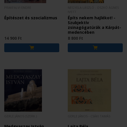
PRAKFALVI ENDRE
NEGYELA LÁSZLÓ - OSZKÓ ÁGNES
IVETT
Építészet és szocializmus
Építs nekem hajlékot! -
Szubjektív
zsinagógatúrák a Kárpát-
medencében
14 900 Ft
8 800 Ft
GERLE JÁNOS (SZERK.)
GERLE JÁNOS - CSÁKI TAMÁS
Medgyaszay István
Lajta Béla