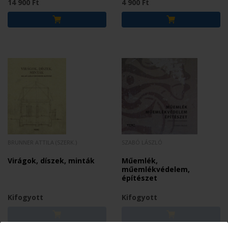
14 900 Ft
4 900 Ft
BRUNNER ATTILA (SZERK.)
SZABÓ LÁSZLÓ
Virágok, díszek, minták
Műemlék,
műemlékvédelem,
építészet
Kifogyott
Kifogyott