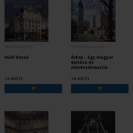
KARÁCSONY RITA
SZERZŐI KOLLEKTÍVA
Hültl Dezső
Árkay - Egy magyar
építész-és
művészdinasztia
14 900 Ft
14 900 Ft