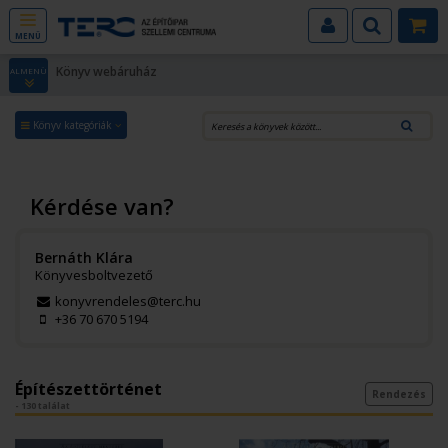
MENÜ
Könyv webáruház
ALMENÜ
Könyv kategóriák
Kérdése van?
Bernáth Klára
Könyvesboltvezető
konyvrendeles@terc.hu
+36 70 670 5194
Építészettörténet
Rendezés
- 130 találat