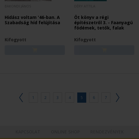
BAKONDI JÁNOS
DÉRY ATTILA
Hidász voltam '46-ban. A
Öt könyv a régi
Szabadság híd felújítása
építészetről 3. - Faanyagú
födémek, tetők, falak
Kifogyott
Kifogyott
1
2
3
4
5
6
7
KAPCSOLAT
ONLINE SHOP
RENDEZVÉNYEK