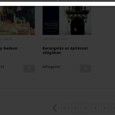
Y GÁBOR
SZROGH GYÖRGY
zy Gedeon
Barangolás az építészet
világában
ott
Kifogyott
1
2
3
4
5