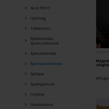
Akció 990 Ft
Újdonság
Többkötetes
Építéstechnika,
épületszerkezetek
PAMER N
Építészetelmélet
Magyar
Építészettörténet
világh
Építőipar
Kifogy
Épületgépészet
Folyóirat
Gasztronómia