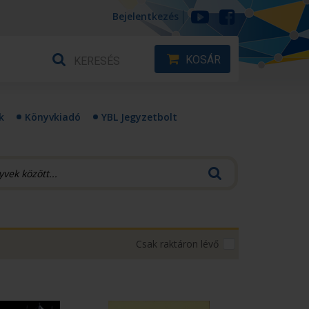
Bejelentkezés
KOSÁR
k
Könyvkiadó
YBL Jegyzetbolt
Csak raktáron lévő