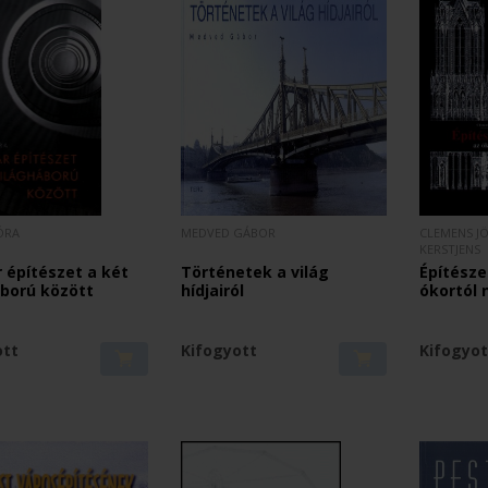
ÓRA
MEDVED GÁBOR
CLEMENS J
KERSTJENS
 építészet a két
Történetek a világ
Építésze
áború között
hídjairól
ókortól 
ott
Kifogyott
Kifogyot