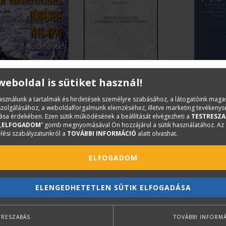
 weboldal is sütiket használ!
 GÁBOR
DÉRY ATTILA
FERKAI AN
használunk a tartalmak és hirdetések személyre szabásához, a látogatóink mag
iszolgálásához, a weboldalforgalmunk elemzéséhez, illetve marketing tevékeny
st
Nemzeti kísérletek
Pest épí
sa érdekében. Ezen sütik működésének a beállítását elvégezheti a
TESTRESZA
pítésének
építészetünk
világháb
„
ELFOGADOM
” gomb megnyomásával Ön hozzájárul a sütik használatához. Az
ete 1945-1990
történetében
lési szabályzatunkról a
TOVÁBBI INFORMÁCIÓ
alatt olvashat.
ott
Kifogyott
Kifogyot
ELFOGADOM
ELENGEDHETETLEN SÜTIK ELFOGADÁSA
TRESZABÁS
TOVÁBBI INFORM