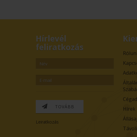
Hírlevél
Kie
feliratkozás
Rólun
Kapcs
Adatk
Általá
Szabá
Cégad
TOVÁBB
Hírek
Állása
Leiratkozás
Távol