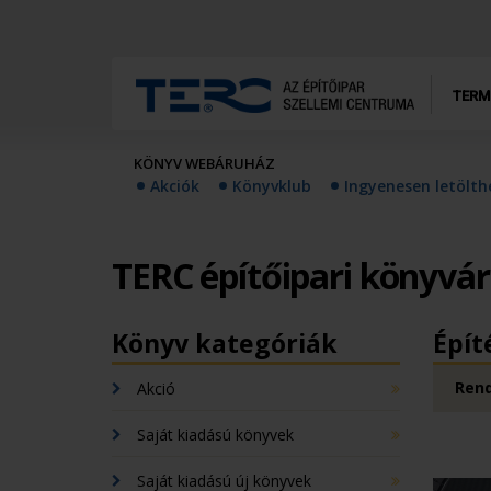
TERM
KÖNYV WEBÁRUHÁZ
Akciók
Könyvklub
Ingyenesen letölt
TERC építőipari könyvá
Könyv kategóriák
Épít
Rend
Akció
Saját kiadású könyvek
Saját kiadású új könyvek