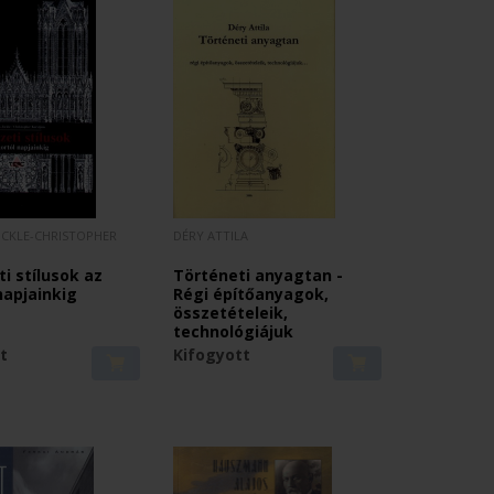
ÖCKLE-CHRISTOPHER
DÉRY ATTILA
ti stílusok az
Történeti anyagtan -
napjainkig
Régi építőanyagok,
összetételeik,
technológiájuk
t
Kifogyott