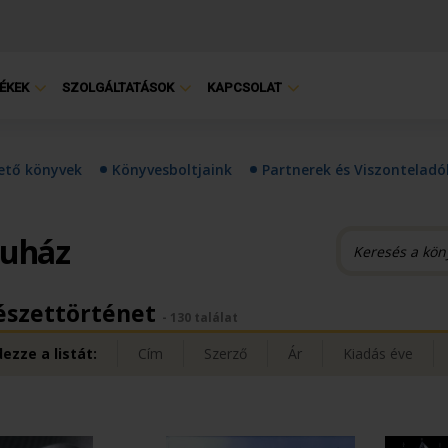
ÉKEK
SZOLGÁLTATÁSOK
KAPCSOLAT
hető könyvek
Könyvesboltjaink
Partnerek és Viszonteladó
ruház
észettörténet
- 130 találat
ezze a listát:
Cím
Szerző
Ár
Kiadás éve