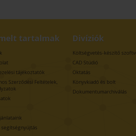
melt tartalmak
Divíziók
k
Költségvetés-készítő szoft
olat
CAD Stúdió
ezelési tájékoztatók
Oktatás
nos Szerződési Feltételek,
Könyvkiadó és bolt
lyzatok
Dokumentumarchiválás
atok
jánlataink
i segítségnyújtás