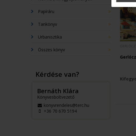
Papíráru
Tankönyv
Urbanisztika
GERLÓCZ
Összes könyv
Gerlóc
Kérdése van?
Kifogy
Bernáth Klára
Könyvesboltvezető
konyvrendeles@terc.hu
+36 70 670 5194