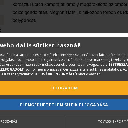
keresztül Leica kameráját, amely megörökítette az embe
bölcs gondolatait. Megtanít látni, s miközben térben és i
bolygónkat.
ó
 weboldal is sütiket használ!
használunk a tartalmak és hirdetések személyre szabásához, a látogatóink mag
iszolgálásához, a weboldalforgalmunk elemzéséhez, illetve marketing tevékeny
sa érdekében. Ezen sütik működésének a beállítását elvégezheti a
TESTRESZA
„
ELFOGADOM
” gomb megnyomásával Ön hozzájárul a sütik használatához. Az
lési szabályzatunkról a
TOVÁBBI INFORMÁCIÓ
alatt olvashat.
ELFOGADOM
ELENGEDHETETLEN SÜTIK ELFOGADÁSA
TRESZABÁS
TOVÁBBI INFORM