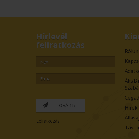
Hírlevél
Kie
feliratkozás
Rólun
Kapcs
Adatk
Általá
Szabá
Cégad
TOVÁBB
Hírek
Állása
Leiratkozás
Távol