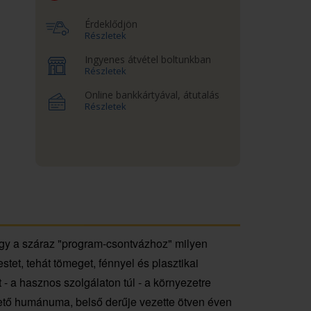
Érdeklődjön
Részletek
Ingyenes átvétel boltunkban
Részletek
Online bankkártyával, átutalás
Részletek
gy a száraz "program-csontvázhoz" milyen
stet, tehát tömeget, fénnyel és plasztikai
t - a hasznos szolgálaton túl - a környezetre
rető humánuma, belső derűje vezette ötven éven