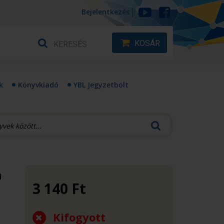
Bejelentkezés
KOSÁR
k
Könyvkiadó
YBL Jegyzetbolt
n
3 140
Ft
Kifogyott