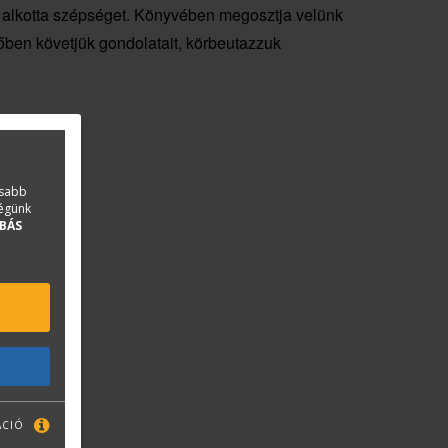
r alkotta szépséget. Könyvében megosztja velünk
dőben követjük gondolatait, körbeutazzuk
asabb
ségünk
BÁS
ÁCIÓ