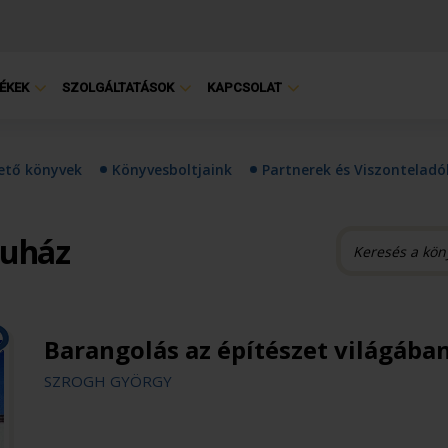
ÉKEK
SZOLGÁLTATÁSOK
KAPCSOLAT
hető könyvek
Könyvesboltjaink
Partnerek és Viszonteladó
ruház
Barangolás az építészet világába
SZROGH GYÖRGY