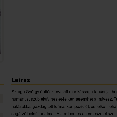
Leírás
Szrogh György építésztervezői munkássága tanúsítja, ho
humánus, szubjektív "testet-lelket" teremthet a művész. Te
hatásokkal gazdagított formai kompozíciót, és lelket, tehá
sugárzó belső tartalmat. Az embert és a természetet sze