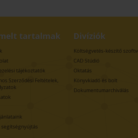
melt tartalmak
Divíziók
k
Költségvetés-készítő szoft
olat
CAD Stúdió
ezelési tájékoztatók
Oktatás
nos Szerződési Feltételek,
Könyvkiadó és bolt
lyzatok
Dokumentumarchiválás
atok
jánlataink
i segítségnyújtás