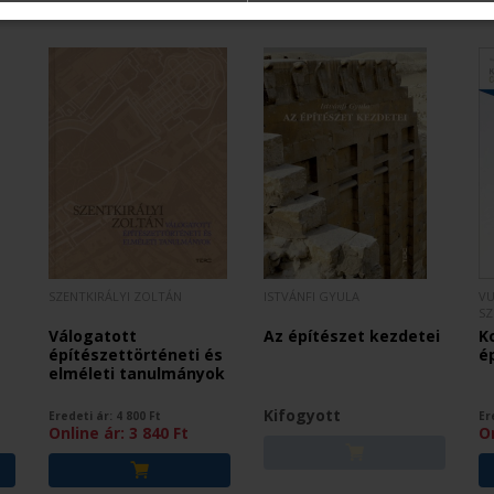
SZENTKIRÁLYI ZOLTÁN
ISTVÁNFI GYULA
VU
SZ
Válogatott
Az építészet kezdetei
K
építészettörténeti és
é
elméleti tanulmányok
Kifogyott
Eredeti ár:
4 800
Ft
Er
Online ár:
3 840
Ft
O