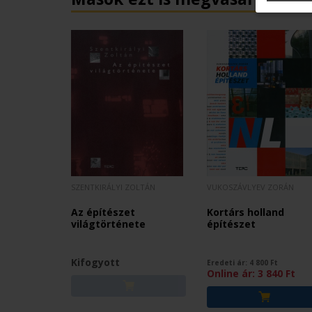
SZENTKIRÁLYI ZOLTÁN
VUKOSZÁVLYEV ZORÁN
Az építészet
Kortárs holland
világtörténete
építészet
Kifogyott
Eredeti ár:
4 800
Ft
Online ár:
3 840
Ft