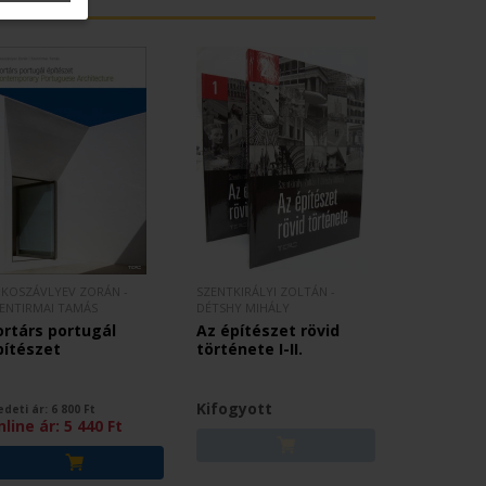
KOSZÁVLYEV ZORÁN -
SZENTKIRÁLYI ZOLTÁN -
ENTIRMAI TAMÁS
DÉTSHY MIHÁLY
ortárs portugál
Az építészet rövid
pítészet
története I-II.
Kifogyott
edeti ár:
6 800
Ft
nline ár:
5 440
Ft