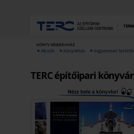
TERM
KÖNYV WEBÁRUHÁZ
Akciók
Könyvklub
Ingyenesen letölt
TERC építőipari könyvá