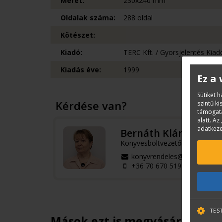
Méret:
230x240 mm
Oldalak száma:
288 oldal
Kötészet:
Kiadó:
TERC Kft. / Gyorsjelentés Kiad
Kiadás éve:
1999
Ez a
Sütiket 
Kérdése van?
szintű k
támogatá
alatt. Az 
adatkeze
Bernáth Klára
Könyvesboltvezető
konyvrendeles@terc.hu
+36 70 670 5194
TES
Mások ezt is megvásárolták...