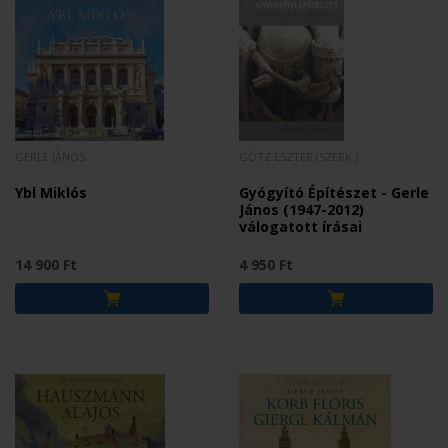
GERLE JÁNOS
GÖTZ ESZTER (SZERK.)
Ybl Miklós
Gyógyító Építészet - Gerle
János (1947-2012)
válogatott írásai
14 900 Ft
4 950 Ft