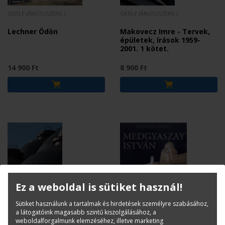
GERLE JÁNOS (SZERK.)
GERLE JÁNOS (SZERK.)
Lechner Ödön
Makovecz Imre - Tervek,
épületek, írások 1959-
2001. 1 kötet.
14 900 Ft
8 900 Ft
Ez a weboldal is sütiket használ!
Sütiket használunk a tartalmak és hirdetések személyre szabásához,
GERLE JÁNOS (SZERK.)
GERLE JÁNOS (SZERK.)
a látogatóink magasabb szintű kiszolgálásához, a
weboldalforgalmunk elemzéséhez, illetve marketing
Makovecz Imre - Tervek,
Medgyaszay István