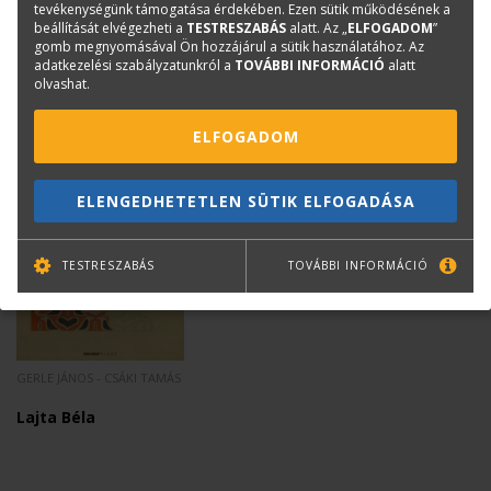
tevékenységünk támogatása érdekében. Ezen sütik működésének a
épületek, írások 2002-
beállítását elvégezheti a
TESTRESZABÁS
alatt. Az „
ELFOGADOM
”
2011. 2 kötet.
gomb megnyomásával Ön hozzájárul a sütik használatához. Az
adatkezelési szabályzatunkról a
TOVÁBBI INFORMÁCIÓ
alatt
7 900 Ft
14 900 Ft
olvashat.
ELFOGADOM
ELENGEDHETETLEN SÜTIK ELFOGADÁSA
TESTRESZABÁS
TOVÁBBI INFORMÁCIÓ
GERLE JÁNOS - CSÁKI TAMÁS
Lajta Béla