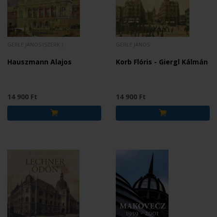
GERLE JÁNOS (SZERK.)
GERLE JÁNOS
Hauszmann Alajos
Korb Flóris - Giergl Kálmán
14 900 Ft
14 900 Ft