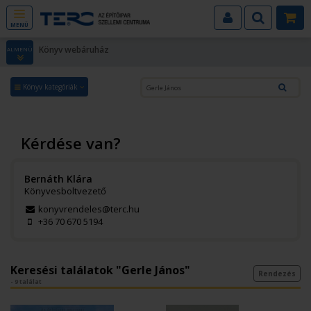
MENÜ
Könyv webáruház
ALMENÜ
Könyv kategóriák
Kérdése van?
Bernáth Klára
Könyvesboltvezető
konyvrendeles@terc.hu
+36 70 670 5194
Keresési találatok "Gerle János"
Rendezés
- 9 találat