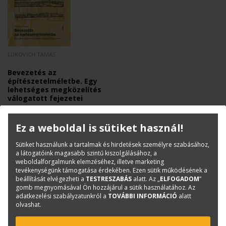
LUKOVICH TAMÁS
Bevezetés az
építészetelméletbe. Egy
lehetséges megközelítés
válogatott fejezetei
Kifogyott
Ez a weboldal is sütiket használ!
Sütiket használunk a tartalmak és hirdetések személyre szabásához,
a látogatóink magasabb szintű kiszolgálásához, a
weboldalforgalmunk elemzéséhez, illetve marketing
tevékenységünk támogatása érdekében. Ezen sütik működésének a
beállítását elvégezheti a
TESTRESZABÁS
alatt. Az „
ELFOGADOM
”
gomb megnyomásával Ön hozzájárul a sütik használatához. Az
adatkezelési szabályzatunkról a
TOVÁBBI INFORMÁCIÓ
alatt
olvashat.
KAPCSOLAT
ONLINE SHOP
RENDEZVÉNYEK