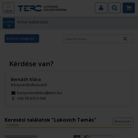
MENÜ
Könyv webáruház
ALMENÜ
Könyv kategóriák
Kérdése van?
Bernáth Klára
Könyvesboltvezető
konyvrendeles@terc.hu
+36 70 670 5194
Keresési találatok "Lukovich Tamás"
Rendezés
- 3 találat