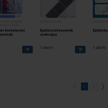
ISTVÁN-SZERÉNYI
SZERÉNYI ISTVÁN
SZERÉNYI I
ZERÉNYI ISTVÁN
ari kivitelezési
Épületszerkezetek
Épületbu
meretek
szakrajza
t
7 200 Ft
7 200 Ft
1
2