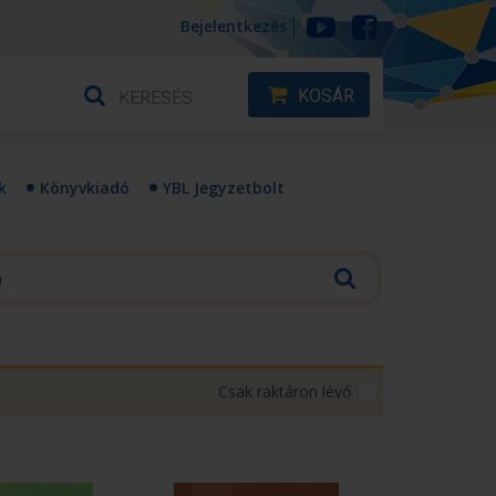
Bejelentkezés
KOSÁR
k
Könyvkiadó
YBL Jegyzetbolt
Csak raktáron lévő