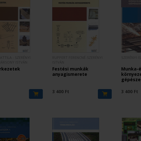
ATTILA - SZERÉNYI
RUPPERT FERENCNÉ-SZERÉNYI
SZERÉNYI I
 BÁRSONY ISTVÁN
ISTVÁN
rkezetek
Festési munkák
Munka-
anyagismerete
környez
gépésze
t
3 400 Ft
3 400 Ft