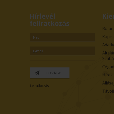
Hírlevél
Kie
feliratkozás
Rólun
Kapcs
Adatk
Általá
Szabá
Cégad
TOVÁBB
Hírek
Állása
Leiratkozás
Távol