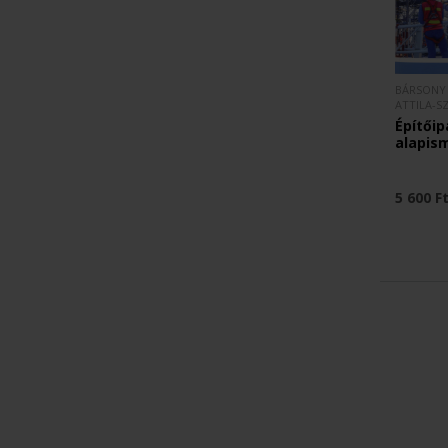
BÁRSONY 
ATTILA-S
Építőip
alapis
5 600 F