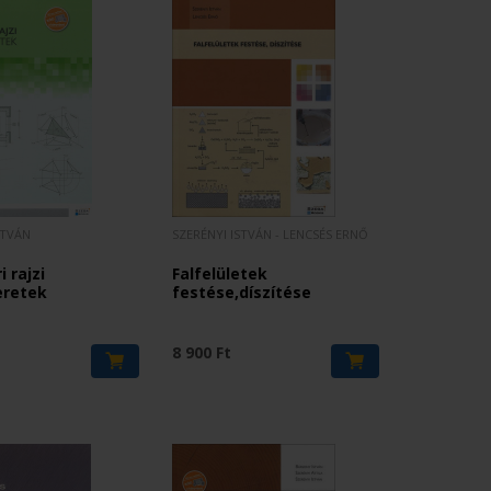
STVÁN
SZERÉNYI ISTVÁN - LENCSÉS ERNŐ
i rajzi
Falfelületek
eretek
festése,díszítése
8 900 Ft