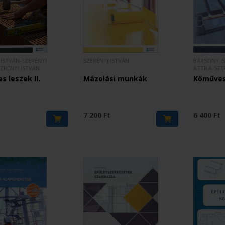
ISTVÁN-SZERÉNYI
SZERÉNYI ISTVÁN
BÁRSONY I
ZERÉNYI ISTVÁN
ATTILA-SZE
 leszek II.
Mázolási munkák
Kőműves 
t
7 200 Ft
6 400 Ft