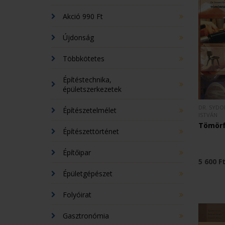
Akció 990 Ft
Újdonság
Többkötetes
Építéstechnika,
épületszerkezetek
DR. SYDO
Építészetelmélet
ISTVÁN
Tömör
Építészettörténet
Építőipar
5 600 F
Épületgépészet
Folyóirat
Gasztronómia