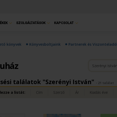
ÉKEK
SZOLGÁLTATÁSOK
KAPCSOLAT
hető könyvek
Könyvesboltjaink
Partnerek és Viszonteladó
ruház
sési találatok "Szerényi István"
- 21 találat
ezze a listát:
Cím
Szerző
Ár
Kiadás éve