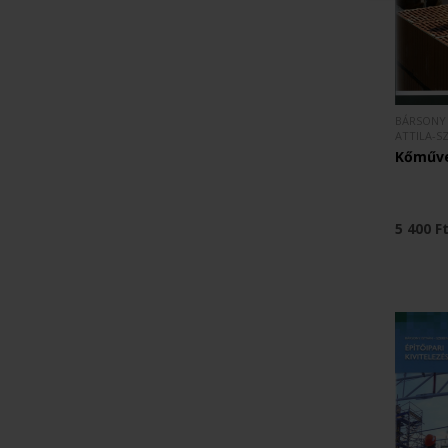
BÁRSONY 
ATTILA-S
Kőműves
5 400 F