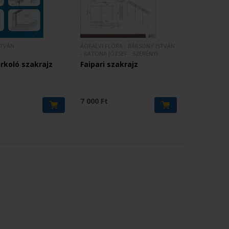
STVÁN
ÁGFALVI FLÓRA - BÁRSONY ISTVÁN
- KATONA JÓZSEF - SZERÉNYI
ISTVÁN
rkoló szakrajz
Faipari szakrajz
7 000 Ft