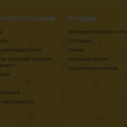
melt tartalmak
Divíziók
k
Költségvetés-készítő szoft
olat
CAD Stúdió
ezelési tájékoztatók
Oktatás
nos Szerződési Feltételek,
Könyvkiadó és bolt
lyzatok
Dokumentumarchiválás
atok
jánlataink
i segítségnyújtás