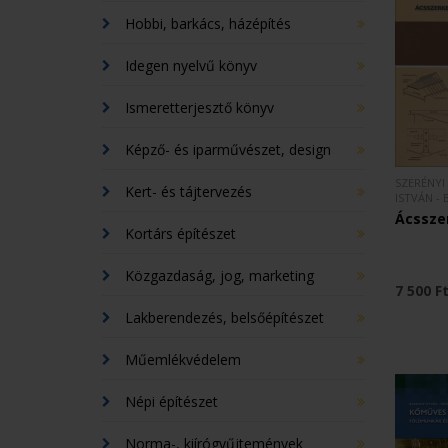
Hobbi, barkács, házépítés
Idegen nyelvű könyv
Ismeretterjesztő könyv
Képző- és iparművészet, design
SZERÉNYI 
Kert- és tájtervezés
ISTVÁN -
Ácssze
Kortárs építészet
Közgazdaság, jog, marketing
7 500 F
Lakberendezés, belsőépítészet
Műemlékvédelem
Népi építészet
Norma-, kiírógyűjtemények