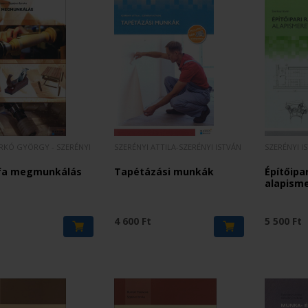
RKÓ GYÖRGY - SZERÉNYI
SZERÉNYI ATTILA-SZERÉNYI ISTVÁN
SZERÉNYI I
fa megmunkálás
Tapétázási munkák
Építőipar
alapism
t
4 600 Ft
5 500 Ft