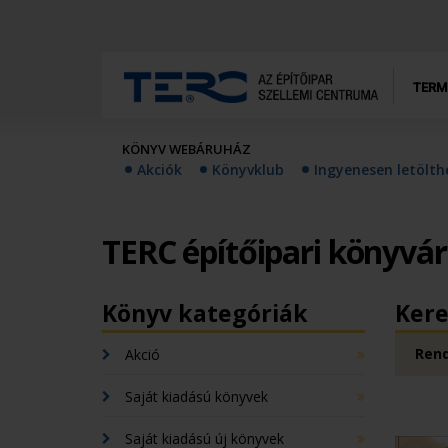
TERM
KÖNYV WEBÁRUHÁZ
Akciók
Könyvklub
Ingyenesen letölt
TERC építőipari könyvá
Könyv kategóriák
Kere
Rend
Akció
Saját kiadású könyvek
Saját kiadású új könyvek