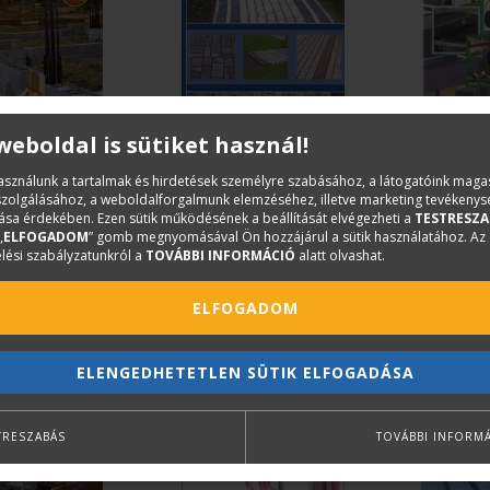
 weboldal is sütiket használ!
ISTVÁN-SZERÉNYI
SZERÉNYI ATTILA-SZERÉNYI ISTVÁN
SZERÉNYI A
használunk a tartalmak és hirdetések személyre szabásához, a látogatóink mag
ZERÉNYI ISTVÁN
iszolgálásához, a weboldalforgalmunk elemzéséhez, illetve marketing tevékeny
 leszek I.
Térburkolás
Munka-, 
sa érdekében. Ezen sütik működésének a beállítását elvégezheti a
TESTRESZA
környez
„
ELFOGADOM
” gomb megnyomásával Ön hozzájárul a sütik használatához. Az
lési szabályzatunkról a
TOVÁBBI INFORMÁCIÓ
alatt olvashat.
t
3 900 Ft
3 600 Ft
ELFOGADOM
ELENGEDHETETLEN SÜTIK ELFOGADÁSA
TRESZABÁS
TOVÁBBI INFORM