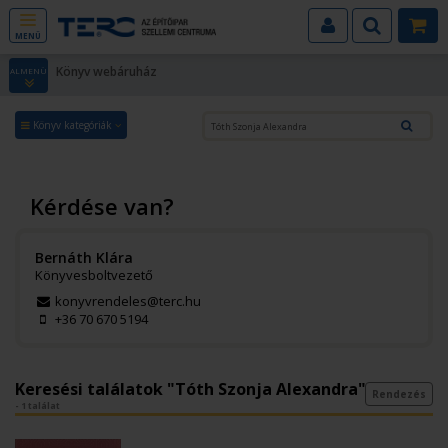
MENÜ
Könyv webáruház
ALMENÜ
Könyv kategóriák
Kérdése van?
Bernáth Klára
Könyvesboltvezető
konyvrendeles@terc.hu
+36 70 670 5194
Keresési találatok "Tóth Szonja Alexandra"
Rendezés
- 1 találat