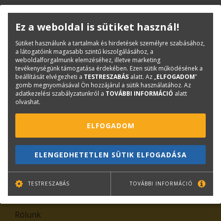
KAPCSOLAT
ONLINE SHOP
RENDEZVÉNYEK
Ez a weboldal is sütiket használ!
Sütiket használunk a tartalmak és hirdetések személyre szabásához,
Hírlevél feliratkozás
a látogatóink magasabb szintű kiszolgálásához, a
weboldalforgalmunk elemzéséhez, illetve marketing
tevékenységünk támogatása érdekében. Ezen sütik működésének a
beállítását elvégezheti a
TESTRESZABÁS
alatt. Az „
ELFOGADOM
”
gomb megnyomásával Ön hozzájárul a sütik használatához. Az
adatkezelési szabályzatunkról a
TOVÁBBI INFORMÁCIÓ
alatt
olvashat.
ELFOGADOM
TOVÁBB
ELENGEDHETETLEN SÜTIK ELFOGADÁSA
Leiratkozás
TESTRESZABÁS
TOVÁBBI INFORMÁCIÓ
Kiemelt tartalmak
Rólunk