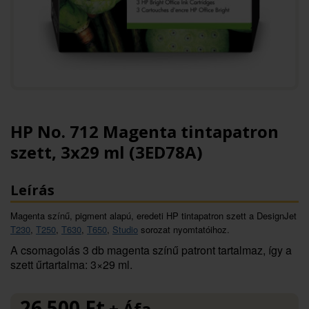
HP No. 712 Magenta tintapatron
szett, 3x29 ml (3ED78A)
Leírás
Magenta színű, pigment alapú, eredeti HP tintapatron szett a DesignJet
T230
,
T250
,
T630
,
T650
,
Studio
sorozat nyomtatóihoz.
A csomagolás 3 db magenta színű patront tartalmaz, így a
szett űrtartalma: 3×29 ml.
26 500
Ft