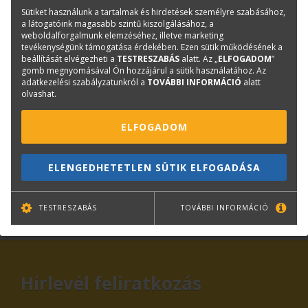
Cikkszám:
3ED78A
Sütiket használunk a tartalmak és hirdetések személyre szabásához,
a látogatóink magasabb szintű kiszolgálásához, a
Márka:
HP
weboldalforgalmunk elemzéséhez, illetve marketing
tevékenységünk támogatása érdekében. Ezen sütik működésének a
EAN:
0193905352876
beállítását elvégezheti a
TESTRESZABÁS
alatt. Az „
ELFOGADOM
”
gomb megnyomásával Ön hozzájárul a sütik használatához. Az
adatkezelési szabályzatunkról a
TOVÁBBI INFORMÁCIÓ
alatt
Kérdése van?
olvashat.
ELFOGADOM
Plotter értékesítés
Központi elérhetőségek
lfp@terc.hu
ELENGEDHETETLEN SÜTIK ELFOGADÁSA
TESTRESZABÁS
TOVÁBBI INFORMÁCIÓ
KAPCSOLAT
ONLINE SHOP
RENDEZVÉNYEK
Hírlevél feliratkozás