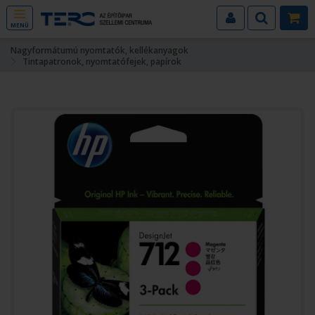
MENÜ
Nagyformátumú nyomtatók, kellékanyagok
Tintapatronok, nyomtatófejek, papírok