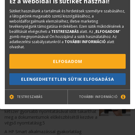
Ez a weboldal is sütiket használ!
A versenytársakhoz képest akár 95%-kal
kevesebb tintát használhat a rutin
Sütiket használunk a tartalmak és hirdetések személyre szabásához,
karbantartásokhoz, és havonta akár százzal
a látogatóink magasabb szintű kiszolgálásához, a
több A1/D oldalt nyomtathat.
weboldalforgalmunk elemzéséhez, illetve marketing
tevékenységünk támogatása érdekében. Ezen sütik működésének a
A fenntarthatóbb kialakítás eladott
beállítását elvégezheti a
TESTRESZABÁS
alatt. Az „
ELFOGADOM
”
egységenként akár 7,3 tonnával csökkenti
gomb megnyomásával Ön hozzájárul a sütik használatához. Az
évente a CO2e-kibocsátást, mivel akár 30%-ban
adatkezelési szabályzatunkról a
TOVÁBBI INFORMÁCIÓ
alatt
újrahasznosított műanyagot használ.
olvashat.
Alkalmazkodik a
ELFOGADOM
munkastílusához
ELENGEDHETETLEN SÜTIK ELFOGADÁSA
Az akár 35 másodperc/A1/D nyomatot
eredményező gyors nyomtatásnak
köszönhetően többé nem kell a nyomtató
mellett várakoznia.
TESTRESZABÁS
TOVÁBBI INFORMÁCIÓ
Növelje hatékonyságát – a projektek akár
kétszer gyorsabb nyomtatásával időt takaríthat
meg a dokumentumok előkészítésétől kezdve a
végső nyomtatásig.5
A HP Smart alkalmazással gyakorlatilag