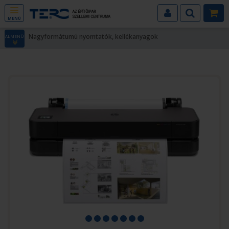
MENÜ
Nagyformátumú nyomtatók, kellékanyagok
ALMENÜ