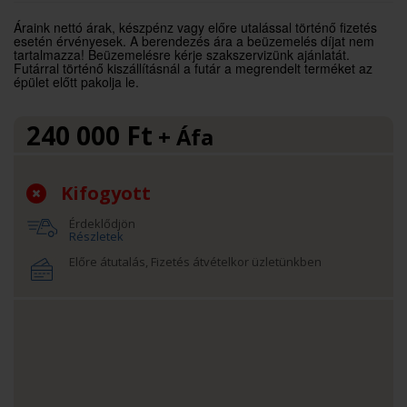
Áraink nettó árak, készpénz vagy előre utalással történő fizetés
esetén érvényesek. A berendezés ára a beüzemelés díjat nem
tartalmazza! Beüzemelésre kérje szakszervizünk ajánlatát.
Futárral történő kiszállításnál a futár a megrendelt terméket az
épület előtt pakolja le.
240 000
Ft
+ Áfa
Kifogyott
Érdeklődjön
Részletek
Előre átutalás, Fizetés átvételkor üzletünkben