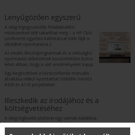
Lenyűgözően egyszerű
A világ legegyszerűbb feladatküldési
módszerével időt takaríthat meg – a HP Click
szoftverrel egyetlen kattintással több fájlt is
elküldhet nyomtatásra.2
Az intuitív illesztőprogramnak és a valósághű
nyomtatási előnézetnek köszönhetően biztos
lehet abban, hogy a várt eredményeket kapja.
Egy kiegészítővel a hordozóforrás manuális
átváltása nélkül nyomtathat többféle méretű
A3/B és A1/D projekteket.
Illeszkedik az irodájához és a
költségvetéséhez
A világ legkisebb plotterei úgy vannak kialakítva,
hogy minél kevesebb helyet foglaljanak az
irodájában.