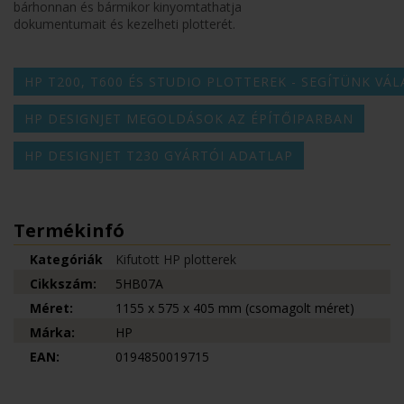
bárhonnan és bármikor kinyomtathatja
dokumentumait és kezelheti plotterét.
HP T200, T600 ÉS STUDIO PLOTTEREK - SEGÍTÜNK VÁL
HP DESIGNJET MEGOLDÁSOK AZ ÉPÍTŐIPARBAN
HP DESIGNJET T230 GYÁRTÓI ADATLAP
Termékinfó
Kategóriák
Kifutott HP plotterek
Cikkszám:
5HB07A
Méret:
1155 x 575 x 405 mm (csomagolt méret)
Márka:
HP
EAN:
0194850019715