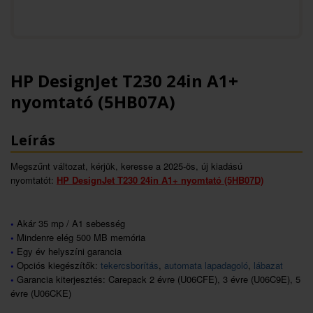
HP DesignJet T230 24in A1+
nyomtató (5HB07A)
Leírás
Megszűnt változat, kérjük, keresse a 2025-ös, új kiadású
nyomtatót:
HP DesignJet T230 24in A1+ nyomtató (5HB07D)
•
Akár 35 mp / A1 sebesség
•
Mindenre elég 500 MB memória
•
Egy év helyszíni garancia
•
Opciós kiegészítők:
tekercsborítás
,
automata lapadagoló
,
lábazat
•
Garancia kiterjesztés: Carepack 2 évre (U06CFE), 3 évre (U06C9E), 5
évre (U06CKE)