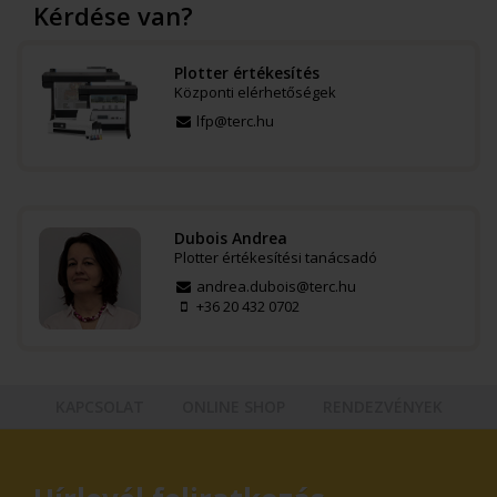
Kérdése van?
Plotter értékesítés
Központi elérhetőségek
lfp@terc.hu
Dubois Andrea
Plotter értékesítési tanácsadó
andrea.dubois@terc.hu
+36 20 432 0702
KAPCSOLAT
ONLINE SHOP
RENDEZVÉNYEK