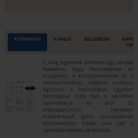
ÁTTEKINTÉS
AJÁNLÓ
JELLEMZŐK
KAPCS
TERM
A világ legkisebb plotterei úgy vannak
kialakítva, hogy illeszkedjenek az
irodájához, a költségvetéséhez és a
munkastílusához, ráadásul rendkívül
egyszerű a használatuk. Egyetlen
kattintással több fájlt is elküldhet
nyomtatásra. Az akár 35
másodperc/A1/D nyomatot
eredményező gyors nyomtatásnak
köszönhetően többé nem kell a
nyomtató mellett várakoznia.