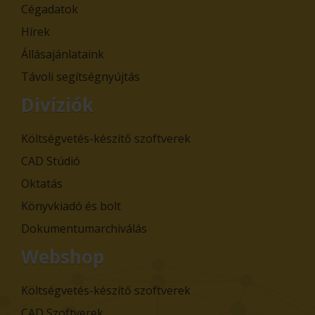
Cégadatok
Hírek
Állásajánlataink
Távoli segítségnyújtás
Divíziók
Költségvetés-készítő szoftverek
CAD Stúdió
Oktatás
Könyvkiadó és bolt
Dokumentumarchiválás
Webshop
Költségvetés-készítő szoftverek
CAD Szoftverek