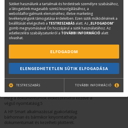
karbantartásokhoz, és havonta akár százzal
Sütiket használunk a tartalmak és hirdetések személyre szabásához,
több A1/D oldalt nyomtathat.
a látogatóink magasabb szintű kiszolgálásához, a
weboldalforgalmunk elemzéséhez, illetve marketing
A fenntarthatóbb kialakítás eladott
tevékenységünk támogatása érdekében. Ezen sütik működésének a
egységenként akár 7,3 tonnával csökkenti
beállítását elvégezheti a
TESTRESZABÁS
alatt. Az „
ELFOGADOM
”
évente a CO2e-kibocsátást, mivel akár 30%-ban
gomb megnyomásával Ön hozzájárul a sütik használatához. Az
újrahasznosított műanyagot használ.
adatkezelési szabályzatunkról a
TOVÁBBI INFORMÁCIÓ
alatt
olvashat.
Alkalmazkodik a
munkastílusához
ELFOGADOM
Az akár 35 másodperc/A1/D nyomatot
eredményező gyors nyomtatásnak
ELENGEDHETETLEN SÜTIK ELFOGADÁSA
köszönhetően többé nem kell a nyomtató
mellett várakoznia.
TESTRESZABÁS
TOVÁBBI INFORMÁCIÓ
Növelje hatékonyságát – a projektek akár
kétszer gyorsabb nyomtatásával időt takaríthat
meg a dokumentumok előkészítésétől kezdve a
végső nyomtatásig.5
A HP Smart alkalmazással gyakorlatilag
bárhonnan és bármikor kinyomtathatja
dokumentumait és kezelheti plotterét.