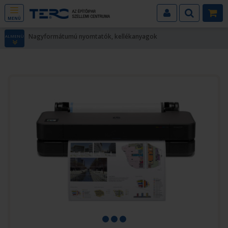
MENÜ
Nagyformátumú nyomtatók, kellékanyagok
ALMENÜ