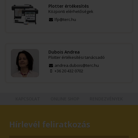
Plotter értékesítés
Központi elérhetőségek
lfp@terc.hu
Dubois Andrea
Plotter értékesítési tanácsadó
andrea.dubois@terc.hu
+36 20 432 0702
KAPCSOLAT
ONLINE SHOP
RENDEZVÉNYEK
Hírlevél feliratkozás