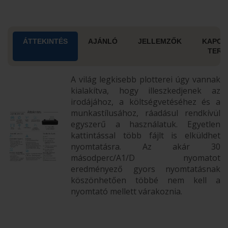
ÁTTEKINTÉS
AJÁNLÓ
JELLEMZŐK
KAPCS
TERM
A világ legkisebb plotterei úgy vannak
kialakítva, hogy illeszkedjenek az
irodájához, a költségvetéséhez és a
munkastílusához, ráadásul rendkívül
egyszerű a használatuk. Egyetlen
kattintással több fájlt is elküldhet
nyomtatásra. Az akár 30
másodperc/A1/D nyomatot
eredményező gyors nyomtatásnak
köszönhetően többé nem kell a
nyomtató mellett várakoznia.