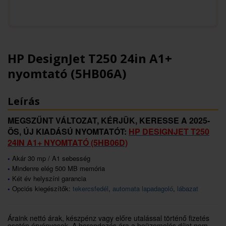
HP DesignJet T250 24in A1+
nyomtató (5HB06A)
Leírás
MEGSZŰNT VÁLTOZAT, KÉRJÜK, KERESSE A 2025-
ÖS, ÚJ KIADÁSÚ NYOMTATÓT:
HP DESIGNJET T250
24IN A1+ NYOMTATÓ (5HB06D)
•
Akár 30 mp / A1 sebesség
•
Mindenre elég 500 MB memória
•
Két év helyszíni garancia
•
Opciós kiegészítők:
tekercsfedél
,
automata lapadagoló
,
lábazat
Áraink nettó árak, készpénz vagy előre utalással történő fizetés
esetén érvényesek. A berendezés ára a beüzemelés díjat nem