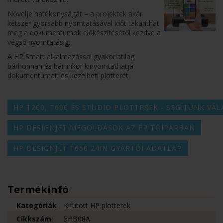
Növelje hatékonyságát – a projektek akár
kétszer gyorsabb nyomtatásával időt takaríthat
meg a dokumentumok előkészítésétől kezdve a
végső nyomtatásig.
A HP Smart alkalmazással gyakorlatilag
bárhonnan és bármikor kinyomtathatja
dokumentumait és kezelheti plotterét.
HP T200, T600 ÉS STUDIO PLOTTEREK - SEGÍTÜNK VÁL
HP DESIGNJET MEGOLDÁSOK AZ ÉPÍTŐIPARBAN
HP DESIGNJET T650 24IN GYÁRTÓI ADATLAP
Termékinfó
Kategóriák
Kifutott HP plotterek
Cikkszám:
5HB08A