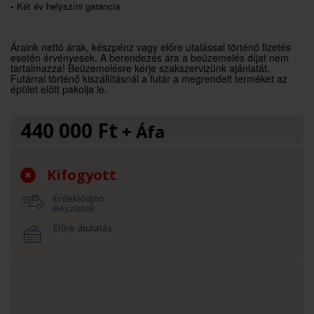
•
Két év helyszíni garancia
Áraink nettó árak, készpénz vagy előre utalással történő fizetés
esetén érvényesek. A berendezés ára a beüzemelés díjat nem
tartalmazza! Beüzemelésre kérje szakszervizünk ajánlatát.
Futárral történő kiszállításnál a futár a megrendelt terméket az
épület előtt pakolja le.
440 000
Ft
+ Áfa
Kifogyott
Érdeklődjön
Részletek
Előre átutalás