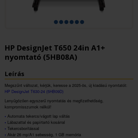
HP DesignJet T650 24in A1+
nyomtató (5HB08A)
Leírás
Megszűnt változat, kérjük, keresse a 2025-ös, új kiadású nyomtatót:
HP DesignJet T630-24 (5HB09D)
Lenyűgözően egyszerű nyomtatás és megfizethetőség,
kompromisszumok nélkül!
•
Automata tekercs/vágott lap váltás
•
Lábazattal és papírtartó kosárral
•
Tekercsborítással
•
Akár 26 mp/A1 sebesség, 1 GB memória