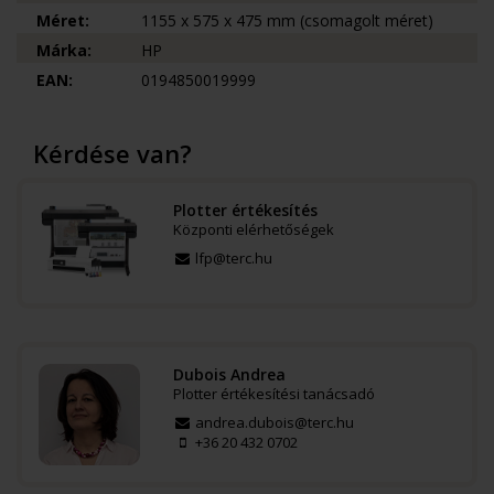
Méret:
1155 x 575 x 475 mm (csomagolt méret)
Márka:
HP
EAN:
0194850019999
Kérdése van?
Plotter értékesítés
Központi elérhetőségek
lfp@terc.hu
Dubois Andrea
Plotter értékesítési tanácsadó
andrea.dubois@terc.hu
+36 20 432 0702