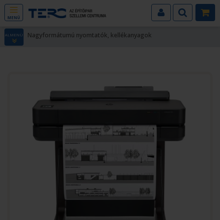
MENÜ
Nagyformátumú nyomtatók, kellékanyagok
ALMENÜ