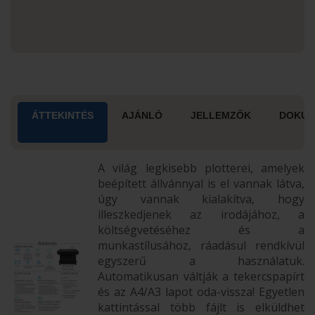
ÁTTEKINTÉS
AJÁNLÓ
JELLEMZŐK
DOKU
A világ legkisebb plotterei, amelyek
beépített állvánnyal is el vannak látva,
úgy vannak kialakítva, hogy
illeszkedjenek az irodájához, a
költségvetéséhez és a
munkastílusához, ráadásul rendkívül
egyszerű a használatuk.
Automatikusan váltják a tekercspapírt
és az A4/A3 lapot oda-vissza! Egyetlen
kattintással több fájlt is elküldhet