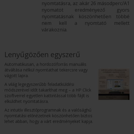
nyomtatásra, az akár 26 másodperc/A1
nyomatot eredményező gyors
nyomtatásnak köszönhetően többé
nem kell a nyomtató mellett
várakoznia.
Lenyűgözően egyszerű
Automatikusan, a hordozóforrás manuális
átváltása nélkül nyomtathat tekercsre vagy
vágott lapra.
A világ legegyszerűbb feladatküldési
módszerével időt takaríthat meg – a HP Click
szoftverrel egyetlen kattintással több fájlt is
elküldhet nyomtatásra.
Az intuitív illesztőprogramnak és a valósághű
nyomtatási előnézetnek köszönhetően biztos
lehet abban, hogy a várt eredményeket kapja.