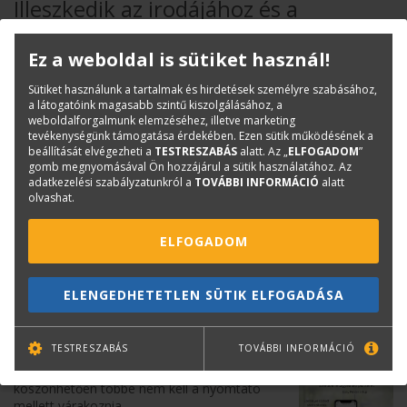
Illeszkedik az irodájához és a
költségvetéséhez
Ez a weboldal is sütiket használ!
A világ legkisebb plotterei úgy vannak kialakítva,
hogy minél kevesebb helyet foglaljanak az
Sütiket használunk a tartalmak és hirdetések személyre szabásához,
irodájában.
a látogatóink magasabb szintű kiszolgálásához, a
weboldalforgalmunk elemzéséhez, illetve marketing
A versenytársakhoz képest akár 95%-kal
tevékenységünk támogatása érdekében. Ezen sütik működésének a
kevesebb tintát használhat a rutin
beállítását elvégezheti a
TESTRESZABÁS
alatt. Az „
ELFOGADOM
”
karbantartásokhoz, és havonta akár százzal
gomb megnyomásával Ön hozzájárul a sütik használatához. Az
több A1/D oldalt nyomtathat.
adatkezelési szabályzatunkról a
TOVÁBBI INFORMÁCIÓ
alatt
olvashat.
A fenntarthatóbb kialakítás eladott
egységenként akár 7,3 tonnával csökkenti
évente a CO2e-kibocsátást, mivel akár 30%-ban
ELFOGADOM
újrahasznosított műanyagot használ.
Alkalmazkodik a
ELENGEDHETETLEN SÜTIK ELFOGADÁSA
munkastílusához
TESTRESZABÁS
TOVÁBBI INFORMÁCIÓ
Az akár 26 másodperc/A1/D nyomatot
eredményező gyors nyomtatásnak
köszönhetően többé nem kell a nyomtató
mellett várakoznia.