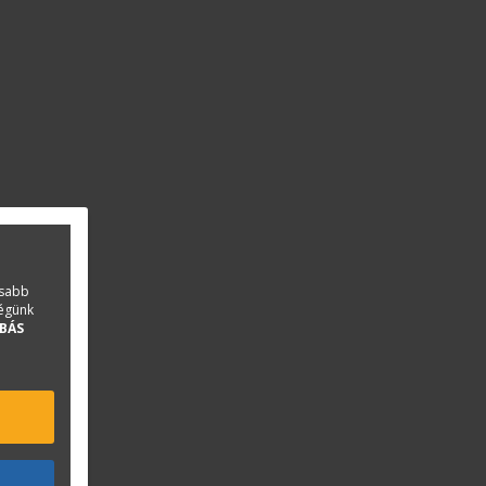
asabb
ségünk
BÁS