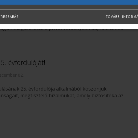
ecember 02.
TRESZABÁS
TOVÁBBI INFORM
rt versenyzője immár második alkalommal a 2015. évi
gon megszerezte a privát versenyzők bajnoki címét.
. évfordulóját!
ecember 02.
kulásának 25. évfordulója alkalmából köszönjük
ánságait, megtisztelő bizalmukat, amely biztosítéka az