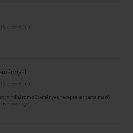
15. december 03.
zménnyel!
15. december 03.
st mindhárom süteményes recepteket tartalmazó
edvezménnyel!