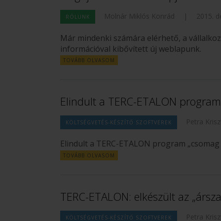
Molnár Miklós Konrád
|
2015. d
RÓLUNK
Már mindenki számára elérhető, a vállalko
információval kibővített új weblapunk.
TOVÁBB OLVASOM
Elindult a TERC-ETALON program „
Petra Krisz
KÖLTSÉGVETÉS-KÉSZÍTŐ SZOFTVEREK
Elindult a TERC-ETALON program „csomag el
TOVÁBB OLVASOM
TERC-ETALON: elkészült az „ársza
Petra Krisz
KÖLTSÉGVETÉS-KÉSZÍTŐ SZOFTVEREK