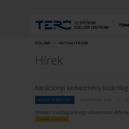
TERM
RÓLUNK
AKTUALITÁSOK
Hírek
Karácsonyi kedvezmény kizárólag
Lévai-Kanyó Judit
|
20
KÖNYV WEBÁRUHÁZ
Minden klubtagunk egy alkalommal 40% ked
TOVÁBB OLVASOM