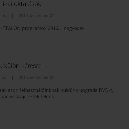
ikai oktatások!
lós
|
2015. december 02.
RC-ETALON programok 2016. I. negyedévi
k külön kérésre!
lós
|
2015. december 02.
csak azon felhasználóinknak küldünk upgrade DVD-t,
sban visszajelezték felénk.