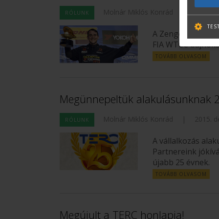
Molnár Miklós Konrád
|
2015. d
RÓLUNK
TES
A Zengő Motorspo
FIA WTCC bajnoksá
TOVÁBB OLVASOM
Megünnepeltük alakulásunknak 25
Molnár Miklós Konrád
|
2015. d
RÓLUNK
A vállalkozás ala
Partnereink jókív
újabb 25 évnek.
TOVÁBB OLVASOM
Megújult a TERC honlapja!