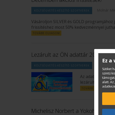
Molnár Mik
KÖLTSÉGVETÉS-KÉSZÍTŐ SZOFTVEREK
Vásároljon SILVER és GOLD programjához jö
frissítéshez most 50% kedvezménnyel jutha
TOVÁBB OLVASOM
Lezárult az ÖN adattár 2015. II. fé
Ez a
Gáspár Le
KÖLTSÉGVETÉS-KÉSZÍTŐ SZOFTVEREK
Sütiket 
szintű k
Az adattárfejlesz
támogatá
lezárult, a követ
alatt. Az 
adatkeze
TOVÁBB OLVASOM
Michelisz Norbert a Yokohama Dri