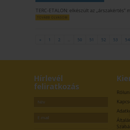
TERC-ETALON: elkészült az „árszakértés” m
TOVÁBB OLVASOM
«
1
2
...
50
51
52
53
54
Hírlevél
Kie
feliratkozás
Rólun
Kapcs
Adatk
Általá
Szabá