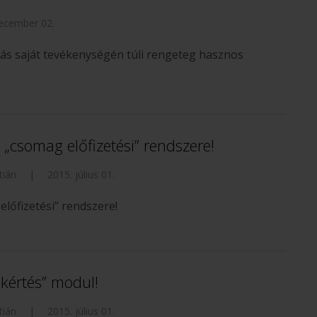
ecember 02.
zás saját tevékenységén túli rengeteg hasznos
csomag előfizetési” rendszere!
tián
|
2015. július 01.
őfizetési” rendszere!
kértés” modul!
tián
|
2015. július 01.