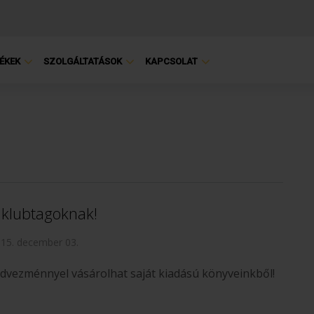
ÉKEK
SZOLGÁLTATÁSOK
KAPCSOLAT
 klubtagoknak!
15. december 03.
vezménnyel vásárolhat saját kiadású könyveinkből!