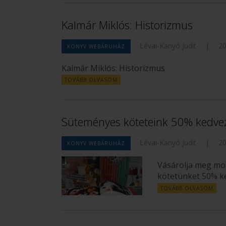
Kalmár Miklós: Historizmus
Lévai-Kanyó Judit
|
20
KÖNYV WEBÁRUHÁZ
Kalmár Miklós: Historizmus
TOVÁBB OLVASOM
Süteményes köteteink 50% kedve
Lévai-Kanyó Judit
|
20
KÖNYV WEBÁRUHÁZ
Vásárolja meg mo
kötetünket 50% k
TOVÁBB OLVASOM