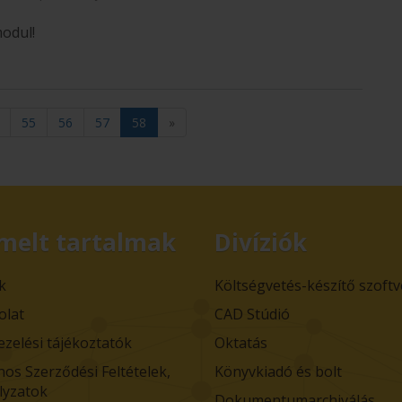
odul!
55
56
57
58
»
melt tartalmak
Divíziók
k
Költségvetés-készítő szoft
olat
CAD Stúdió
ezelési tájékoztatók
Oktatás
nos Szerződési Feltételek,
Könyvkiadó és bolt
lyzatok
Dokumentumarchiválás