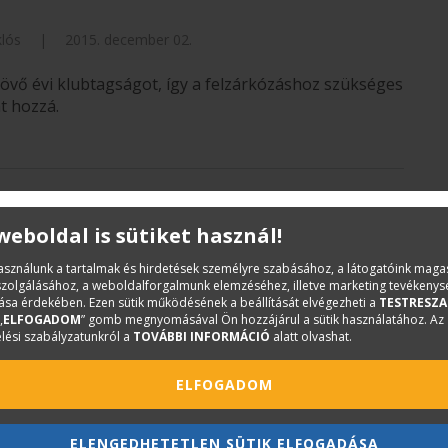
lós
|
2015. december 02.
vő évi klubtagságot, így a felzárkózáshoz szükséges
t hozzá.
léves fejlesztése!
 weboldal is sütiket használ!
vente
|
2015. december 02.
használunk a tartalmak és hirdetések személyre szabásához, a látogatóink mag
iszolgálásához, a weboldalforgalmunk elemzéséhez, illetve marketing tevékeny
tés január 1-jén megjelenő szakasza december 1-jén
sa érdekében. Ezen sütik működésének a beállítását elvégezheti a
TESTRESZA
kező bekerülés már csak márciusban!
„
ELFOGADOM
” gomb megnyomásával Ön hozzájárul a sütik használatához. Az
lési szabályzatunkról a
TOVÁBBI INFORMÁCIÓ
alatt olvashat.
ELFOGADOM
vers' Trophy győztese!
ELENGEDHETETLEN SÜTIK ELFOGADÁSA