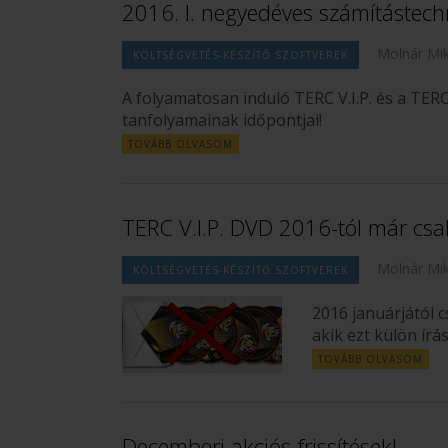
2016. I. negyedéves számítástechn
Molnár Mik
KÖLTSÉGVETÉS-KÉSZÍTŐ SZOFTVEREK
A folyamatosan induló TERC V.I.P. és a TE
tanfolyamainak időpontjai!
TOVÁBB OLVASOM
TERC V.I.P. DVD 2016-tól már csa
Molnár Mik
KÖLTSÉGVETÉS-KÉSZÍTŐ SZOFTVEREK
2016 januárjától 
akik ezt külön írá
TOVÁBB OLVASOM
Decemberi akciós frissítések!