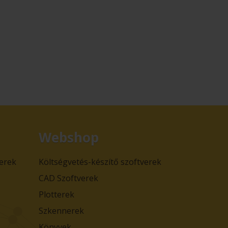
Webshop
verek
Költségvetés-készítő szoftverek
CAD Szoftverek
Plotterek
Szkennerek
Könyvek