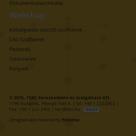
Dokumentumarchiválás
Webshop
Költségvetés-készítő szoftverek
CAD Szoftverek
Plotterek
Szkennerek
Könyvek
© 2015,
TERC Kereskedelmi és Szolgáltató Kft.
1149
Budapest
,
Pillangó Park 9
. | tel.:
+36 1 222-2402
|
Fax.:
+36 1 222-2405
|
terc@terc.hu
TÉRKÉP
Designed and Powered by
Positive