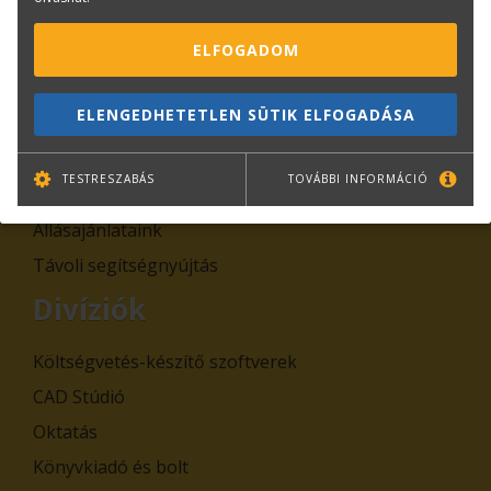
Rólunk
ELFOGADOM
Kapcsolat
Adatkezelési tájékoztatók
ELENGEDHETETLEN SÜTIK ELFOGADÁSA
Általános Szerződési Feltételek, Szabályzatok
Cégadatok
TESTRESZABÁS
TOVÁBBI INFORMÁCIÓ
Hírek
Állásajánlataink
Távoli segítségnyújtás
Divíziók
Költségvetés-készítő szoftverek
CAD Stúdió
Oktatás
Könyvkiadó és bolt