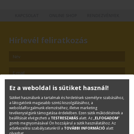
KAPCSOLAT
ONLINE SHOP
RENDEZVÉNYEK
Hírlevél feliratkozás
Ez a weboldal is sütiket használ!
Sütiket használunk a tartalmak és hirdetések személyre szabásához,
TOVÁBB
a látogatóink magasabb szintű kiszolgálásához, a
weboldalforgalmunk elemzéséhez, illetve marketing
tevékenységünk támogatása érdekében. Ezen sütik működésének a
Leiratkozás
beállítását elvégezheti a
TESTRESZABÁS
alatt. Az „
ELFOGADOM
”
Kiemelt tartalmak
gomb megnyomásával Ön hozzájárul a sütik használatához. Az
adatkezelési szabályzatunkról a
TOVÁBBI INFORMÁCIÓ
alatt
olvashat.