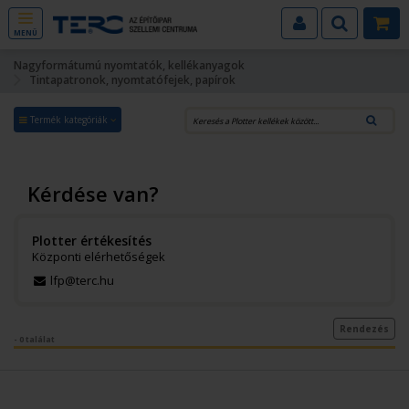
MENÜ
Nagyformátumú nyomtatók, kellékanyagok
Tintapatronok, nyomtatófejek, papírok
Termék kategóriák
Kérdése van?
Plotter értékesítés
Központi elérhetőségek
lfp@terc.hu
Rendezés
- 0 találat