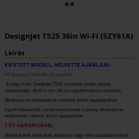
Designjet T525 36in Wi-Fi (5ZY61A)
Leírás
KIFUTOTT MODELL, HELYETTE AJÁNLJUK:
HP DesignJet T630 36in A0 nyomtató
A nagy múltú Designjet T520 nyomtató utódja, webes
csatlakozású, A0/914 mm (36 in)
nagyformátumú nyomtató.
Állvánnyal és tartókosárral, valamint A4/A3 lapadagolóval.
Egyedi felhasználók, kisebb tervezőirodák számára, állvánnyal és
tartókosárral, valamint A4/A3 lapadagolóval.
1 ÉV GARANCIÁVAL
Akciós áraink nettó árak, készpénz vagy előre utalással történő