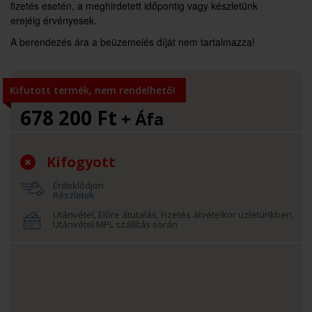
fizetés esetén, a meghirdetett időpontig vagy készletünk
erejéig érvényesek.
A berendezés ára a beüzemelés díját nem tartalmazza!
Kifutott termék, nem rendelhető!
678 200
Ft
+ Áfa
Kifogyott
Érdeklődjön
Részletek
Utánvétel, Előre átutalás, Fizetés átvételkor üzletünkben,
Utánvétel MPL szállítás során