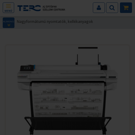
MENÜ
Nagyformátumú nyomtatók, kellékanyagok
ALMENÜ