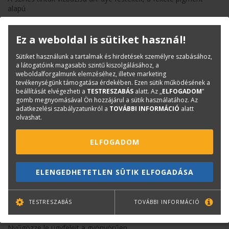
alapú
Tinta kapacitás: színes: 29 ml, fekete:80ml
Ez a weboldal is sütiket használ!
NYOMTATÁS TEKERCSRE
A felhasználható tekercs maximális szélessége:
Sütiket használunk a tartalmak és hirdetések személyre szabásához,
914mm, maximum 50 m-es kiszerelés használható a
a látogatóink magasabb szintű kiszolgálásához, a
nyomtatóban
weboldalforgalmunk elemzéséhez, illetve marketing
tevékenységünk támogatása érdekében. Ezen sütik működésének a
VÁGOTT LAP NYOMTATÁSA
beállítását elvégezheti a
TESTRESZABÁS
alatt. Az „
ELFOGADOM
”
gomb megnyomásával Ön hozzájárul a sütik használatához. Az
A4 és A3 méretű lapok is nyomtathatók, a lapadagolójába
adatkezelési szabályzatunkról a
TOVÁBBI INFORMÁCIÓ
alatt
egyszerre több lapot betölthetünk
olvashat.
ÁLLVÁNNYAL ÉS TARTÓKOSÁRRAL
ELFOGADOM
1 ÉV GARANCIÁVAL
SZOFTVEREK
ELENGEDHETETLEN SÜTIK ELFOGADÁSA
Gyorsítsa a nyomtatási folyamatot az ingyenesen letölthető HP
Click szoftverrel.
Fájlok elérése a felhőmappákból, nyomtasson okostelefonról a
TESTRESZABÁS
TOVÁBBI INFORMÁCIÓ
HP Smart App használatával.
Nyűgözze le ügyfeleit a gyönyörűen