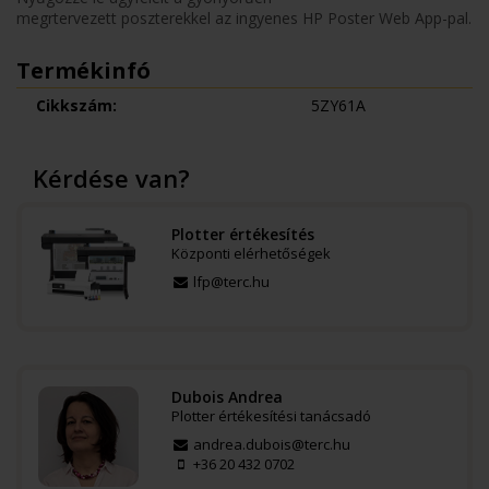
megrtervezett poszterekkel az ingyenes HP Poster Web App-pal.
Termékinfó
Cikkszám:
5ZY61A
Kérdése van?
Plotter értékesítés
Központi elérhetőségek
lfp@terc.hu
Dubois Andrea
Plotter értékesítési tanácsadó
andrea.dubois@terc.hu
+36 20 432 0702