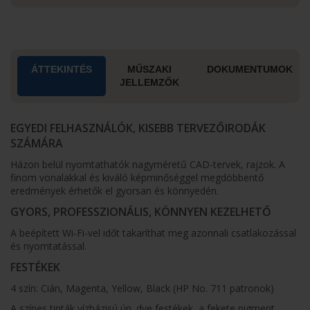
ÁTTEKINTÉS
MŰSZAKI
DOKUMENTUMOK
JELLEMZŐK
EGYEDI FELHASZNÁLÓK, KISEBB TERVEZŐIRODÁK
SZÁMÁRA
Házon belül nyomtathatók nagyméretű CAD-tervek, rajzok. A
finom vonalakkal és kiváló képminőséggel megdöbbentő
eredmények érhetők el gyorsan és könnyedén.
GYORS, PROFESSZIONÁLIS, KÖNNYEN KEZELHETŐ
A beépített Wi-Fi-vel időt takaríthat meg azonnali csatlakozással
és nyomtatással.
FESTÉKEK
4 szín: Cián, Magenta, Yellow, Black (HP No. 711 patronok)
A színes tinták vízbázisú ún. dye festékek, a fekete pigment